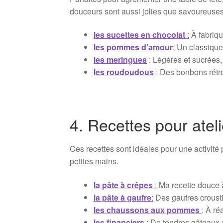
douceurs sont aussi jolies que savoureuses
les sucettes en chocolat
:
À fabriqu
les pommes d’amour
: Un classique
les meringues
: Légères et sucrées,
les roudoudous
: Des bonbons rétro
4. Recettes pour ateli
Ces recettes sont idéales pour une activité 
petites mains.
la pâte à crêpes
:
Ma recette douce à 
la pâte à gaufre
:
Des gaufres croustil
les chaussons aux pommes
: À ré
les financiers
:
De tendres gâteaux a