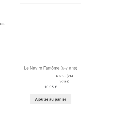
çus
Le Navire Fantôme (6-7 ans)
4.6/5 - (214
votes)
10,95
€
Ajouter au panier