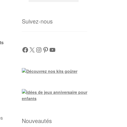
de
produits
Suivez-nous
ts
Facebook
X
Instagram
Pinterest
YouTube
es
Nouveautés