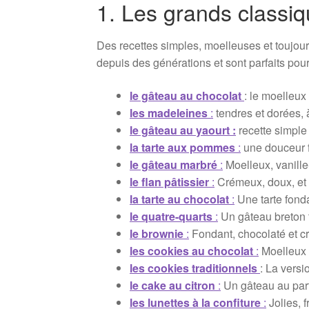
1. Les grands classi
Des recettes simples, moelleuses et toujou
depuis des générations et sont parfaits pour
le gâteau au chocolat
: le moelleux
les madeleines
:
tendres et dorées, à
le gâteau au yaourt :
recette simple 
la tarte aux pommes
:
une douceur fr
le gâteau marbré
:
Moelleux, vanille-
le flan pâtissier
:
Crémeux, doux, et a
la tarte au chocolat
:
Une tarte fond
le quatre-quarts
:
Un gâteau breton 
le brownie
:
Fondant, chocolaté et cr
les cookies au chocolat
:
Moelleux a
les cookies traditionnels
: La versi
le cake au citron
:
Un gâteau au parfu
les lunettes à la confiture
:
Jolies, f