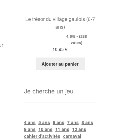
Le trésor du village gaulois (6-7
ans)
4.6/5 - (288
votes)
ur
10,95
€
Ajouter au panier
Je cherche un jeu
4 ans
5 ans
6 ans
7 ans
8 ans
9 ans
10 ans
11 ans
12 ans
cahier d'activités
carnaval