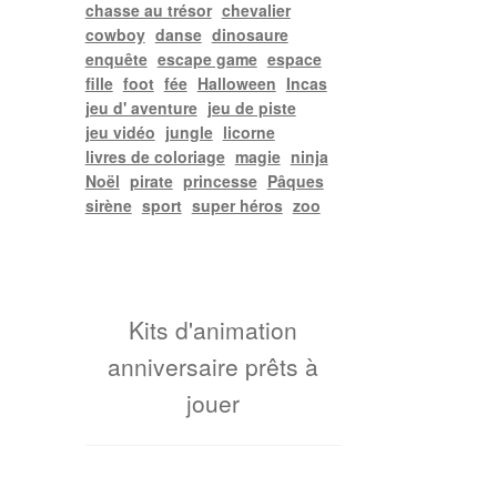
chasse au trésor
chevalier
cowboy
danse
dinosaure
enquête
escape game
espace
fille
foot
fée
Halloween
Incas
jeu d' aventure
jeu de piste
jeu vidéo
jungle
licorne
livres de coloriage
magie
ninja
Noël
pirate
princesse
Pâques
sirène
sport
super héros
zoo
Kits d'animation
anniversaire prêts à
jouer