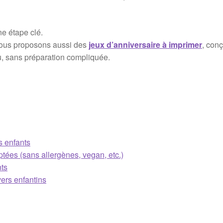
ne étape clé.
nous proposons aussi des
jeux d’anniversaire à imprimer
, con
u, sans préparation compliquée.
s enfants
ptées (sans allergènes, vegan, etc.)
nts
vers enfantins