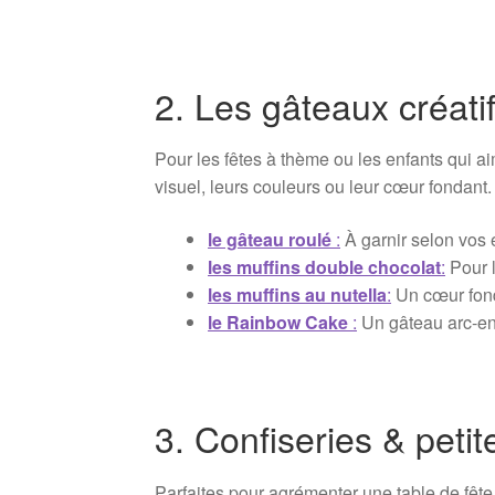
2. Les gâteaux créati
Pour les fêtes à thème ou les enfants qui ai
visuel, leurs couleurs ou leur cœur fondant.
le gâteau roulé
:
À garnir selon vos en
les muffins double chocolat
:
Pour l
les muffins au nutella
:
Un cœur fond
le Rainbow Cake
:
Un gâteau arc-en-
3. Confiseries & peti
Parfaites pour agrémenter une table de fête,