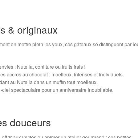
fs & originaux
ment en mettre plein les yeux, ces gâteaux se distinguent par le
vies : Nutella, confiture ou fruits frais !
es accros au chocolat : moelleux, intenses et individuels.
ant au Nutella dans un muffin tout moelleux.
ciel spectaculaire pour un anniversaire inoubliable.
tes douceurs
 offrir aux invités ou animer un atelier gourmand : ces petites