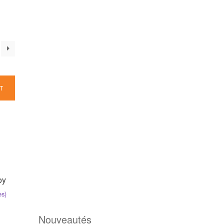
T
oy
es)
Nouveautés