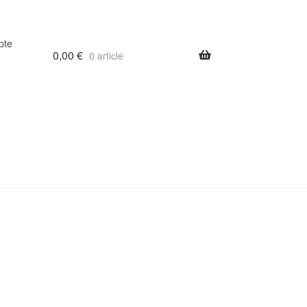
pte
0,00
€
0 article