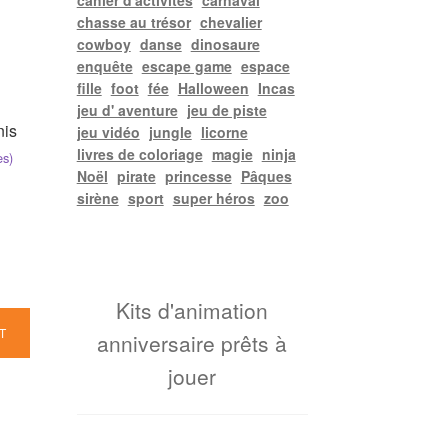
cahier d'activités
carnaval
chasse au trésor
chevalier
cowboy
danse
dinosaure
enquête
escape game
espace
fille
foot
fée
Halloween
Incas
jeu d' aventure
jeu de piste
nis
jeu vidéo
jungle
licorne
livres de coloriage
magie
ninja
es)
Noël
pirate
princesse
Pâques
sirène
sport
super héros
zoo
Kits d'animation
T
anniversaire prêts à
jouer