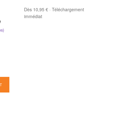
Dès 10,95 € · Téléchargement
immédiat
e
es)
T