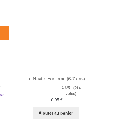
T
Le Navire Fantôme (6-7 ans)
er
4.6/5 - (214
votes)
es)
10,95
€
Ajouter au panier