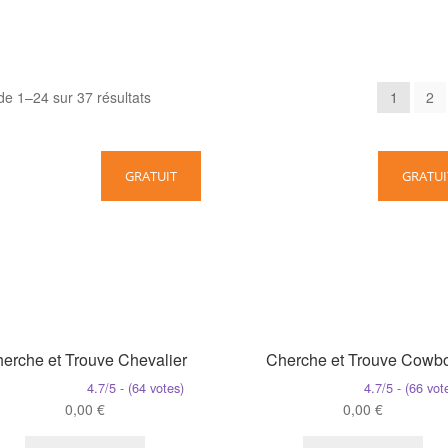
Trié
de 1–24 sur 37 résultats
1
2
du
plus
récent
GRATUIT
GRATUI
au
plus
ancien
erche et Trouve Chevalier
Cherche et Trouve Cowb
4.7/5 - (64 votes)
4.7/5 - (66 vot
0,00
€
0,00
€