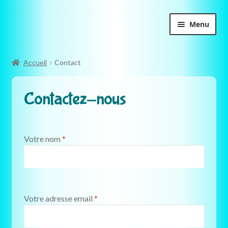
Aller
Aller
Menu
à
au
la
contenu
navigation
Accueil
Contact
Contactez-nous
Votre nom
*
Votre adresse email
*