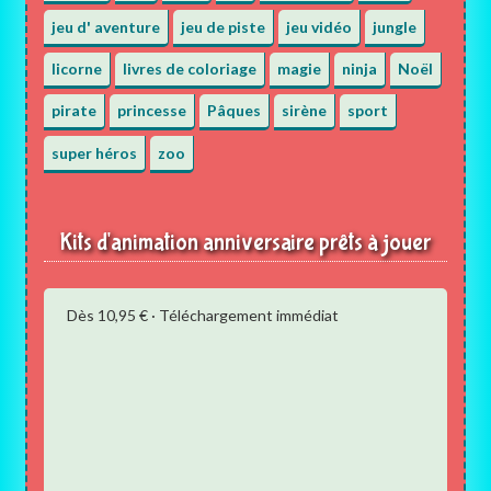
jeu d' aventure
jeu de piste
jeu vidéo
jungle
licorne
livres de coloriage
magie
ninja
Noël
pirate
princesse
Pâques
sirène
sport
super héros
zoo
Kits d'animation anniversaire prêts à jouer
Dès 10,95 € · Téléchargement immédiat