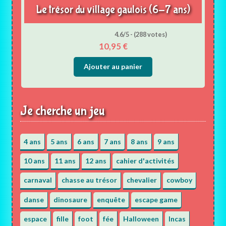
Le trésor du village gaulois (6-7 ans)
4.6/5 - (288 votes)
10,95
€
Ajouter au panier
Je cherche un jeu
4 ans
5 ans
6 ans
7 ans
8 ans
9 ans
10 ans
11 ans
12 ans
cahier d'activités
carnaval
chasse au trésor
chevalier
cowboy
danse
dinosaure
enquête
escape game
espace
fille
foot
fée
Halloween
Incas