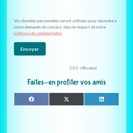
V
e
Vos données personnelles seront utilisées pour répondre à
u
votre demande de contact, dans le respect de notre
i
politique de confidentialité
.
l
l
e
z
l
3.5/5 - (48 votes)
a
Faites-en profiter vos amis
i
s
s
Share
Share
Share
F
X
L
e
on
on
on
a
(
i
c
T
n
r
e
w
k
c
b
i
e
o
t
d
e
o
t
I