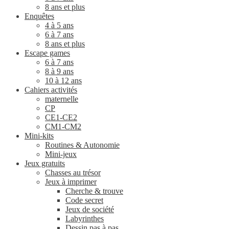
8 ans et plus
Enquêtes
4 à 5 ans
6 à 7 ans
8 ans et plus
Escape games
6 à 7 ans
8 à 9 ans
10 à 12 ans
Cahiers activités
maternelle
CP
CE1-CE2
CM1-CM2
Mini-kits
Routines & Autonomie
Mini-jeux
Jeux gratuits
Chasses au trésor
Jeux à imprimer
Cherche & trouve
Code secret
Jeux de société
Labyrinthes
Dessin pas à pas