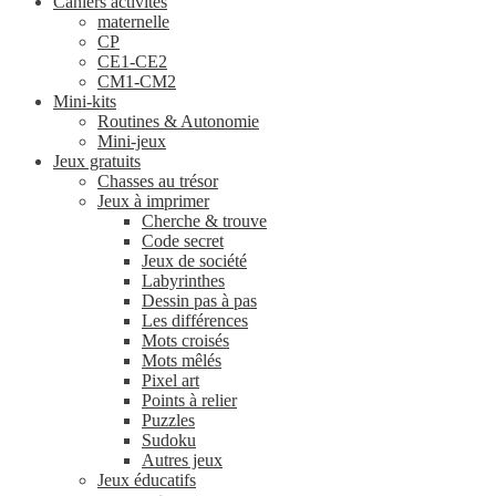
Cahiers activités
maternelle
CP
CE1-CE2
CM1-CM2
Mini-kits
Routines & Autonomie
Mini-jeux
Jeux gratuits
Chasses au trésor
Jeux à imprimer
Cherche & trouve
Code secret
Jeux de société
Labyrinthes
Dessin pas à pas
Les différences
Mots croisés
Mots mêlés
Pixel art
Points à relier
Puzzles
Sudoku
Autres jeux
Jeux éducatifs