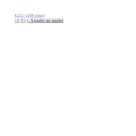
4.5/5 - (288 votes)
10,95
€
Ajouter au panier