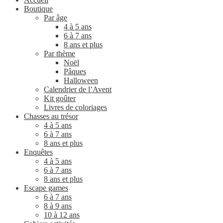
Boutique
Par âge
4 à 5 ans
6 à 7 ans
8 ans et plus
Par thème
Noël
Pâques
Halloween
Calendrier de l’Avent
Kit goûter
Livres de coloriages
Chasses au trésor
4 à 5 ans
6 à 7 ans
8 ans et plus
Enquêtes
4 à 5 ans
6 à 7 ans
8 ans et plus
Escape games
6 à 7 ans
8 à 9 ans
10 à 12 ans