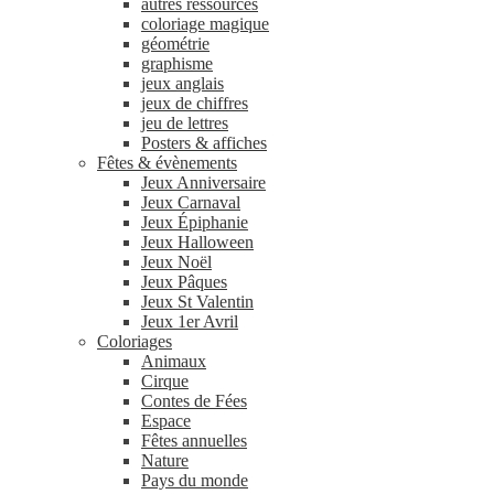
autres ressources
coloriage magique
géométrie
graphisme
jeux anglais
jeux de chiffres
jeu de lettres
Posters & affiches
Fêtes & évènements
Jeux Anniversaire
Jeux Carnaval
Jeux Épiphanie
Jeux Halloween
Jeux Noël
Jeux Pâques
Jeux St Valentin
Jeux 1er Avril
Coloriages
Animaux
Cirque
Contes de Fées
Espace
Fêtes annuelles
Nature
Pays du monde