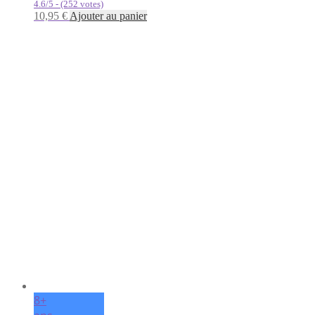
4.6/5 - (252 votes)
10,95
€
Ajouter au panier
8+