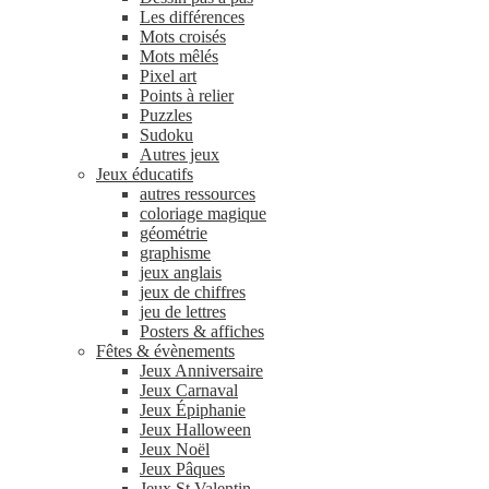
Les différences
Mots croisés
Mots mêlés
Pixel art
Points à relier
Puzzles
Sudoku
Autres jeux
Jeux éducatifs
autres ressources
coloriage magique
géométrie
graphisme
jeux anglais
jeux de chiffres
jeu de lettres
Posters & affiches
Fêtes & évènements
Jeux Anniversaire
Jeux Carnaval
Jeux Épiphanie
Jeux Halloween
Jeux Noël
Jeux Pâques
Jeux St Valentin