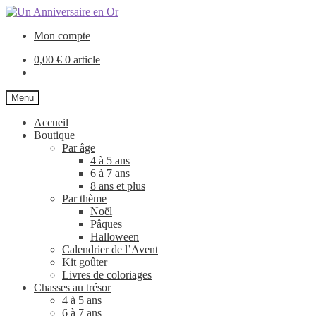
Aller
Aller
à
au
Mon compte
la
contenu
navigation
0,00
€
0 article
Menu
Accueil
Boutique
Par âge
4 à 5 ans
6 à 7 ans
8 ans et plus
Par thème
Noël
Pâques
Halloween
Calendrier de l’Avent
Kit goûter
Livres de coloriages
Chasses au trésor
4 à 5 ans
6 à 7 ans