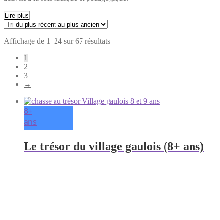
Lire plus
Trié
Affichage de 1–24 sur 67 résultats
du
1
plus
2
récent
3
au
→
plus
ancien
8+
ans
Le trésor du village gaulois (8+ ans)