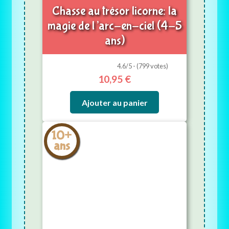
Chasse au trésor licorne: la
magie de l’arc-en-ciel (4-5
ans)
4.6/5 - (799 votes)
10,95
€
Ajouter au panier
10+
ans