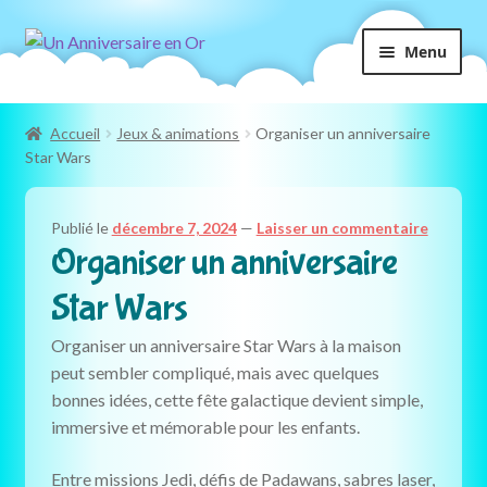
Aller
Aller
Menu
à
au
la
contenu
navigation
Accueil
Jeux & animations
Organiser un anniversaire
Star Wars
Publié le
décembre 7, 2024
—
Laisser un commentaire
Organiser un anniversaire
Star Wars
Organiser un anniversaire Star Wars à la maison
peut sembler compliqué, mais avec quelques
bonnes idées, cette fête galactique devient simple,
immersive et mémorable pour les enfants.
Entre missions Jedi, défis de Padawans, sabres laser,