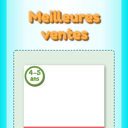
Meilleures
ventes
4-5
ans