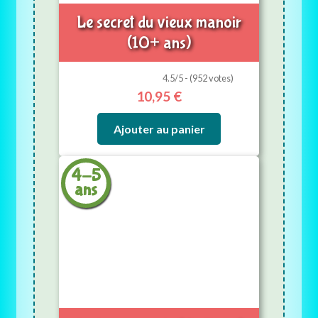
Le secret du vieux manoir
(10+ ans)
4.5/5 - (952 votes)
10,95
€
Ajouter au panier
4-5
ans