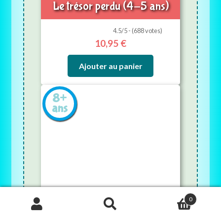
Le trésor perdu (4-5 ans)
4.5/5 - (688 votes)
10,95
€
Ajouter au panier
8+
ans
0
Enquête à l’école des sorciers
Recherche
(8+ ans)
de