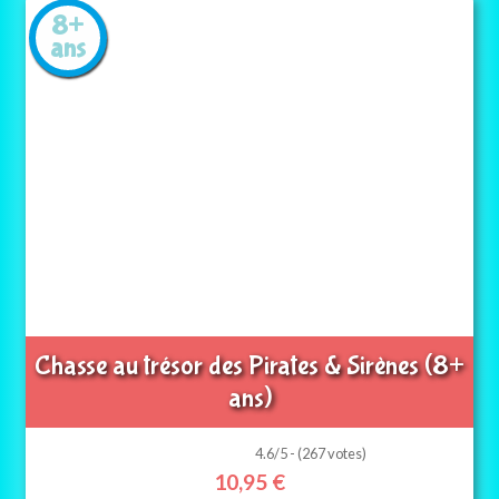
8+
ans
Chasse au trésor des Pirates & Sirènes (8+
ans)
4.6/5 - (267 votes)
10,95
€