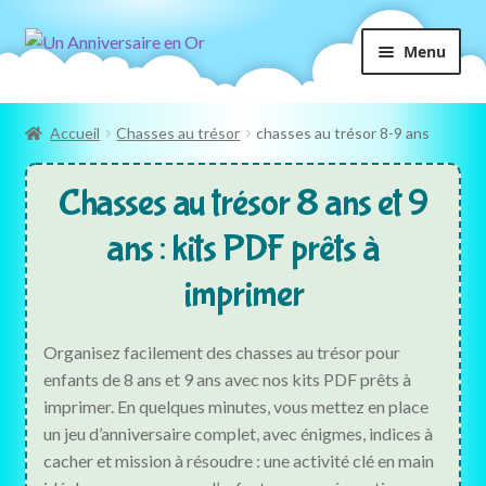
Aller
Aller
Menu
à
au
la
contenu
navigation
Accueil
Chasses au trésor
chasses au trésor 8-9 ans
Chasses au trésor 8 ans et 9
ans : kits PDF prêts à
imprimer
Organisez facilement des chasses au trésor pour
enfants de 8 ans et 9 ans avec nos kits PDF prêts à
imprimer. En quelques minutes, vous mettez en place
un jeu d’anniversaire complet, avec énigmes, indices à
cacher et mission à résoudre : une activité clé en main