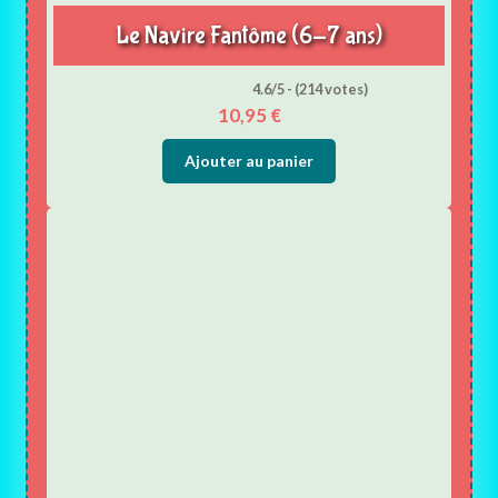
Le Navire Fantôme (6-7 ans)
4.6/5 - (214 votes)
10,95
€
Ajouter au panier