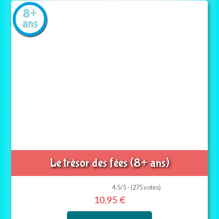
8+
ans
Le trésor des fées (8+ ans)
4.5/5 - (275 votes)
10,95
€