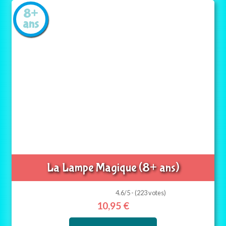
8+
ans
La Lampe Magique (8+ ans)
4.6/5 - (223 votes)
10,95
€