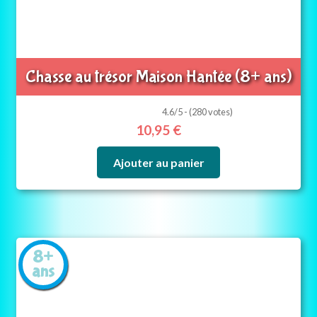
Chasse au trésor Maison Hantée (8+ ans)
4.6/5 - (280 votes)
10,95
€
Ajouter au panier
8+
ans