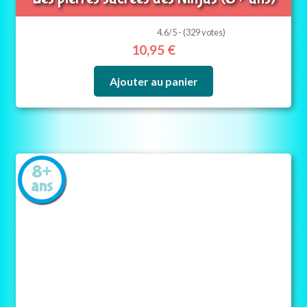
4.6/5 - (329 votes)
10,95
€
Ajouter au panier
8+
ans