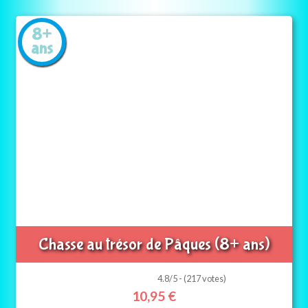
8+
ans
Chasse au trésor de Pâques (8+ ans)
4.8/5 - (217 votes)
10,95
€