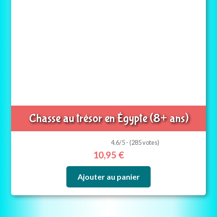
Chasse au trésor en Égypte (8+ ans)
4.6/5 - (285 votes)
10,95
€
Ajouter au panier