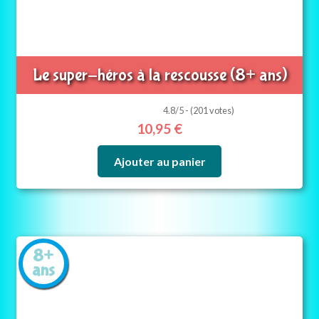
Le super-héros à la rescousse (8+ ans)
4.8/5 - (201 votes)
10,95
€
Ajouter au panier
8+
ans