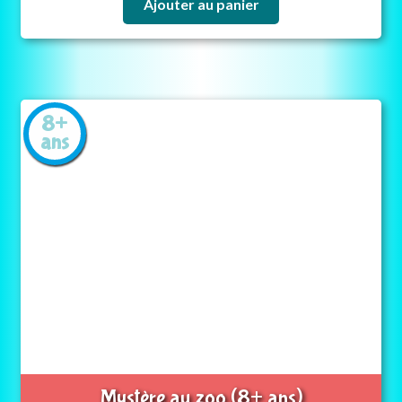
Ajouter au panier
8+
ans
Mystère au zoo (8+ ans)