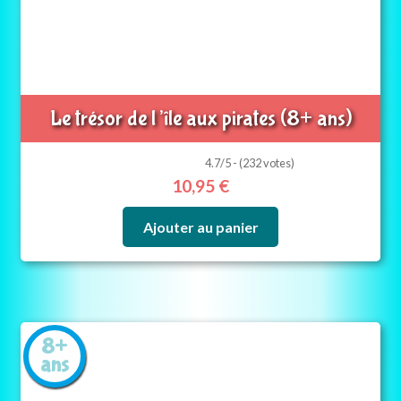
Le trésor de l’île aux pirates (8+ ans)
4.7/5 - (232 votes)
10,95
€
Ajouter au panier
8+
ans