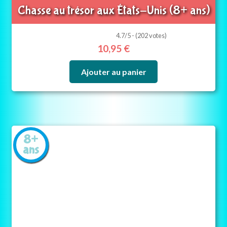
Chasse au trésor aux États-Unis (8+ ans)
4.7/5 - (202 votes)
10,95
€
Ajouter au panier
8+
ans