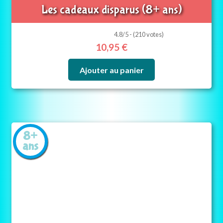
Les cadeaux disparus (8+ ans)
4.8/5 - (210 votes)
10,95
€
Ajouter au panier
8+
ans