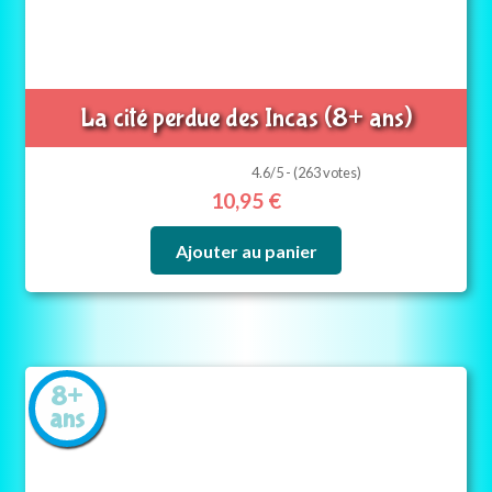
La cité perdue des Incas (8+ ans)
4.6/5 - (263 votes)
10,95
€
Ajouter au panier
8+
ans