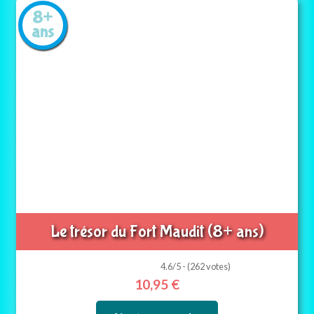
8+
ans
Le trésor du Fort Maudit (8+ ans)
4.6/5 - (262 votes)
10,95
€