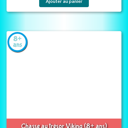
Ajouter au panier
8+
ans
Chasse au trésor Viking (8+ ans)