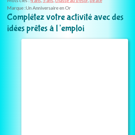
Mots clés :
4 ans
,
5 ans
,
chasse au trésor
,
pirate
perdu
Marque :
Un Anniversaire en Or
(4-
Complétez votre activité avec des
5
idées prêtes à l’emploi
ans)