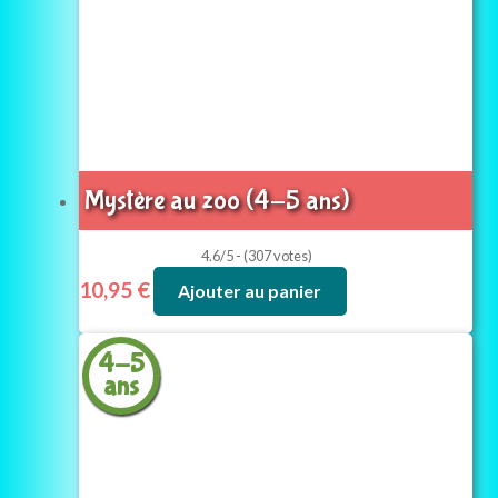
Mystère au zoo (4-5 ans)
4.6/5 - (307 votes)
10,95
€
Ajouter au panier
4-5
ans