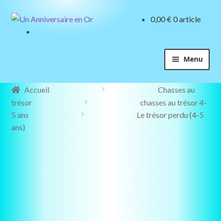
4-5
Aller
Aller
0,00
€
0 article
ans
à
au
la
contenu
navigation
Menu
Accueil
Chasses au
trésor
chasses au trésor 4-
5 ans
Le trésor perdu (4-5
ans)