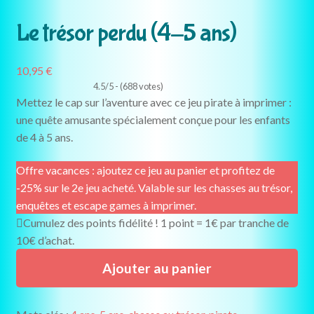
Le trésor perdu (4-5 ans)
10,95
€
4.5/5 - (688 votes)
Mettez le cap sur l’aventure avec ce jeu pirate à imprimer :
une quête amusante spécialement conçue pour les enfants
de 4 à 5 ans.
Offre vacances : ajoutez ce jeu au panier et profitez de
-25% sur le 2e jeu acheté. Valable sur les chasses au trésor,
enquêtes et escape games à imprimer.
Cumulez des points fidélité ! 1 point = 1€ par tranche de
10€ d’achat.
quantité
Ajouter au panier
de
Le
trésor