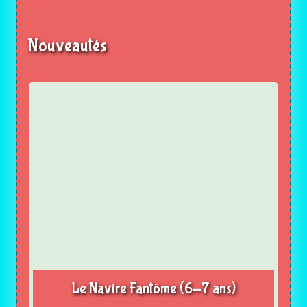
Nouveautés
Le Navire Fantôme (6-7 ans)