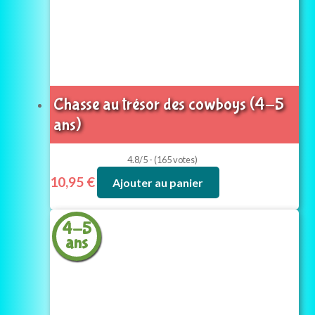
Chasse au trésor des cowboys (4-5
ans)
4.8/5 - (165 votes)
10,95
€
Ajouter au panier
4-5
ans