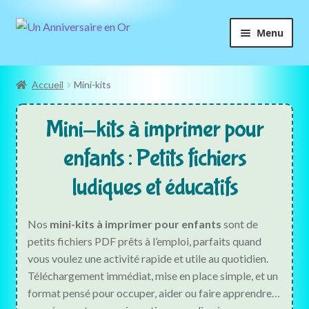
Aller
Aller
Menu
à
au
la
contenu
Accueil
navigation
Accueil
Mini-kits
Boutique
Mini-kits à imprimer pour
Chasses au trésor
enfants : Petits fichiers
Enquêtes
ludiques et éducatifs
Escape games
Nos
mini-kits à imprimer pour enfants
sont de
petits fichiers PDF prêts à l’emploi, parfaits quand
Cahiers activités
vous voulez une activité rapide et utile au quotidien.
Téléchargement immédiat, mise en place simple, et un
Mini-kits
format pensé pour occuper, aider ou faire apprendre…