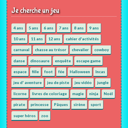
Je cherche un jeu
4 ans
5 ans
6 ans
7 ans
8 ans
9 ans
10 ans
11 ans
12 ans
cahier d'activités
carnaval
chasse au trésor
chevalier
cowboy
danse
dinosaure
enquête
escape game
espace
fille
foot
fée
Halloween
Incas
jeu d' aventure
jeu de piste
jeu vidéo
jungle
licorne
livres de coloriage
magie
ninja
Noël
pirate
princesse
Pâques
sirène
sport
super héros
zoo