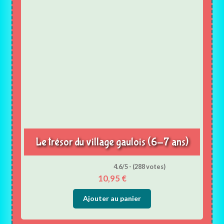
Le trésor du village gaulois (6-7 ans)
4.6/5 - (288 votes)
10,95
€
Ajouter au panier