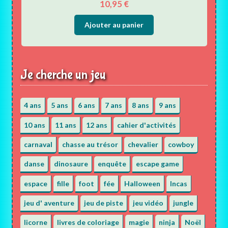
10,95
€
Ajouter au panier
Je cherche un jeu
4 ans
5 ans
6 ans
7 ans
8 ans
9 ans
10 ans
11 ans
12 ans
cahier d'activités
carnaval
chasse au trésor
chevalier
cowboy
danse
dinosaure
enquête
escape game
espace
fille
foot
fée
Halloween
Incas
jeu d' aventure
jeu de piste
jeu vidéo
jungle
licorne
livres de coloriage
magie
ninja
Noël