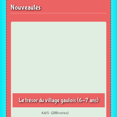
Nouveautés
Le trésor du village gaulois (6-7 ans)
4.6/5 - (288 votes)