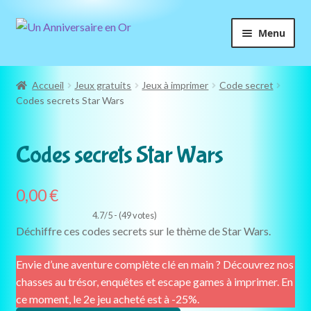
Aller
Aller
Menu
à
au
la
contenu
navigation
Accueil
Jeux gratuits
Jeux à imprimer
Code secret
Codes secrets Star Wars
GRATUIT
Codes secrets Star Wars
0,00
€
4.7/5 - (49 votes)
Déchiffre ces codes secrets sur le thème de Star Wars.
Envie d’une aventure complète clé en main ? Découvrez nos
chasses au trésor, enquêtes et escape games à imprimer. En
ce moment, le 2e jeu acheté est à -25%.