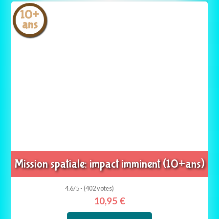
10+
ans
Mission spatiale: impact imminent (10+ans)
4.6/5 - (402 votes)
10,95
€