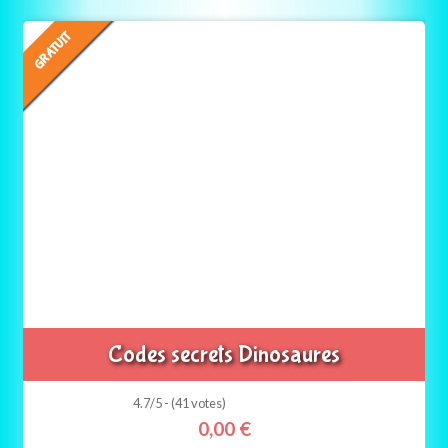
GRATUIT
Codes secrets Dinosaures
4.7/5 - (41 votes)
0,00
€