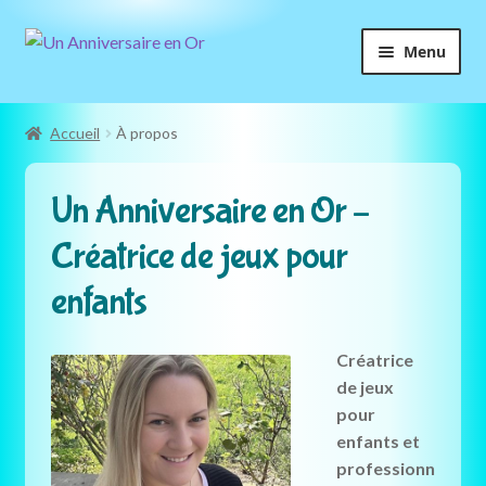
Aller
Aller
Menu
à
au
la
contenu
navigation
Accueil
À propos
Un Anniversaire en Or –
Créatrice de jeux pour
enfants
Créatrice
de jeux
pour
enfants et
professionn