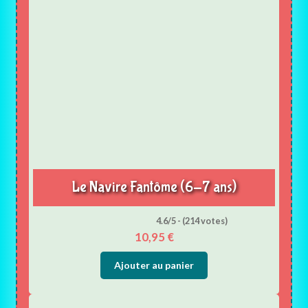
Le Navire Fantôme (6-7 ans)
4.6/5 - (214 votes)
10,95
€
Ajouter au panier