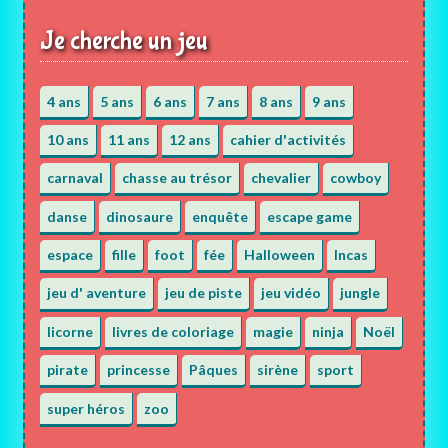
Je cherche un jeu
4 ans
5 ans
6 ans
7 ans
8 ans
9 ans
10 ans
11 ans
12 ans
cahier d'activités
carnaval
chasse au trésor
chevalier
cowboy
danse
dinosaure
enquête
escape game
espace
fille
foot
fée
Halloween
Incas
jeu d' aventure
jeu de piste
jeu vidéo
jungle
licorne
livres de coloriage
magie
ninja
Noël
pirate
princesse
Pâques
sirène
sport
super héros
zoo