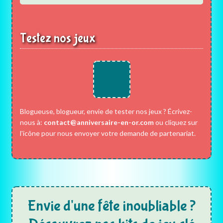
Testez nos jeux
Blogueuse, blogueur, envie de tester nos jeux ? Écrivez-
nous à:
contact@anniversaire-en-or.com
ou cliquez sur
l'icône pour nous envoyer votre demande de partenariat.
Envie d'une fête inoubliable ?