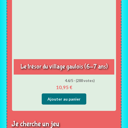
Le trésor du village gaulois (6-7 ans)
4.6/5 - (288 votes)
10,95
€
Ajouter au panier
Je cherche un jeu