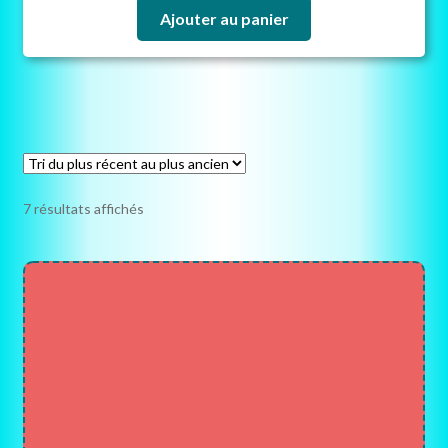
Ajouter au panier
Trié
7 résultats affichés
du
plus
récent
au
plus
ancien