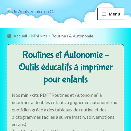
Aller
Aller
Menu
à
au
la
contenu
navigation
Accueil
Mini-kits
Routines & Autonomie
Routines et Autonomie –
Outils éducatifs à imprimer
pour enfants
Nos mini-kits PDF “Routines et Autonomie” à
imprimer aident les enfants à gagner en autonomie au
quotidien grâce à des tableaux de routine et des
pictogrammes faciles à suivre (matin, soir, émotions,
écrans).