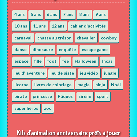
4 ans
5 ans
6 ans
7 ans
8 ans
9 ans
10 ans
11 ans
12 ans
cahier d'activités
carnaval
chasse au trésor
chevalier
cowboy
danse
dinosaure
enquête
escape game
espace
fille
foot
fée
Halloween
Incas
jeu d' aventure
jeu de piste
jeu vidéo
jungle
licorne
livres de coloriage
magie
ninja
Noël
pirate
princesse
Pâques
sirène
sport
super héros
zoo
Kits d'animation anniversaire prêts à jouer