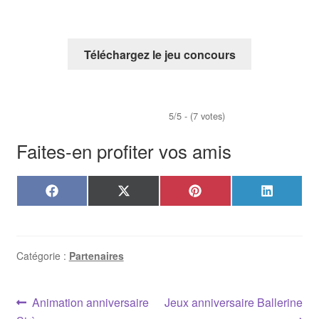
Téléchargez le jeu concours
5/5 - (7 votes)
Faites-en profiter vos amis
Share
Share
Share
Share
F
X
P
L
on
on
on
on
a
(
i
i
c
T
n
n
e
w
t
k
b
i
e
e
o
t
r
d
Catégorie :
Partenaires
o
t
e
I
k
e
s
n
r
t
Navigation
)
Article
Article
Animation anniversaire
Jeux anniversaire Ballerine