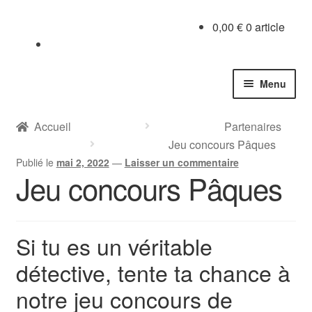
Aller
Aller
0,00
€
0 article
à
au
la
contenu
navigation
Menu
Accueil
Partenaires
Jeu concours Pâques
Publié le
mai 2, 2022
—
Laisser un commentaire
Jeu concours Pâques
Si tu es un véritable
détective, tente ta chance à
notre jeu concours de