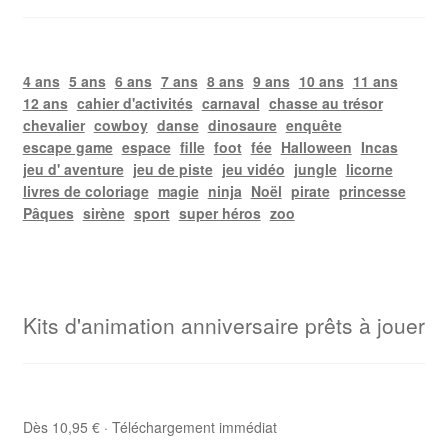
4 ans
5 ans
6 ans
7 ans
8 ans
9 ans
10 ans
11 ans
12 ans
cahier d'activités
carnaval
chasse au trésor
chevalier
cowboy
danse
dinosaure
enquête
escape game
espace
fille
foot
fée
Halloween
Incas
jeu d' aventure
jeu de piste
jeu vidéo
jungle
licorne
livres de coloriage
magie
ninja
Noël
pirate
princesse
Pâques
sirène
sport
super héros
zoo
Kits d'animation anniversaire prêts à jouer
Dès 10,95 € · Téléchargement immédiat