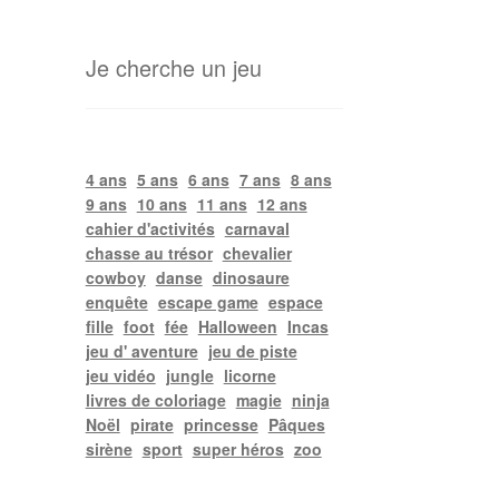
Je cherche un jeu
4 ans
5 ans
6 ans
7 ans
8 ans
9 ans
10 ans
11 ans
12 ans
cahier d'activités
carnaval
chasse au trésor
chevalier
cowboy
danse
dinosaure
enquête
escape game
espace
fille
foot
fée
Halloween
Incas
jeu d' aventure
jeu de piste
jeu vidéo
jungle
licorne
livres de coloriage
magie
ninja
Noël
pirate
princesse
Pâques
sirène
sport
super héros
zoo