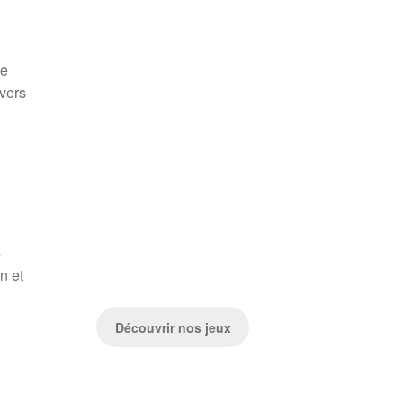
me
vers
s
n et
Découvrir nos jeux