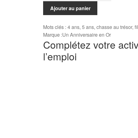
Chasse
Ajouter au panier
au
trésor
Mots clés :
4 ans
,
5 ans
,
chasse au trésor
,
fi
Princesse
Marque :
Un Anniversaire en Or
(4-
Complétez votre activ
5
l’emploi
ans)