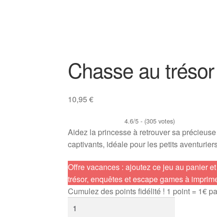
Chasse au trésor
10,95
€
4.6/5 - (305 votes)
Aidez la princesse à retrouver sa précieuse
captivants, idéale pour les petits aventuriers
Offre vacances : ajoutez ce jeu au panier et
trésor, enquêtes et escape games à imprime
Cumulez des points fidélité ! 1 point = 1€ p
quantité
de