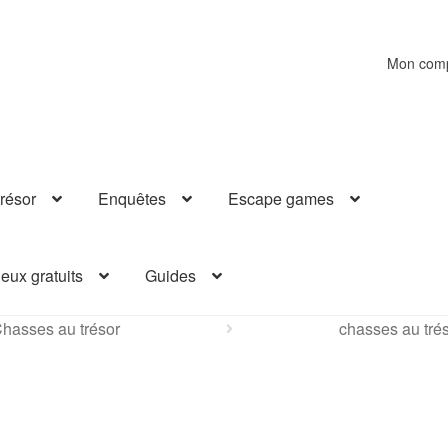
Mon com
résor
Enquêtes
Escape games
eux gratuits
Guides
hasses au trésor
chasses au tré