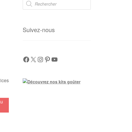
de
produits
Suivez-nous
Facebook
X
Instagram
Pinterest
YouTube
dices
au