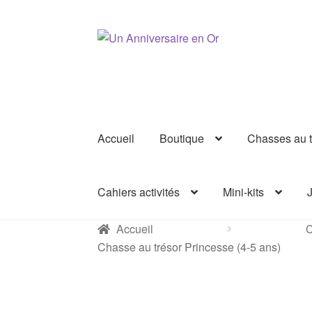
4-5
ans
Aller
Aller
à
au
la
contenu
navigation
Accueil
Boutique
Chasses au t
Cahiers activités
Mini-kits
J
Accueil
C
Chasse au trésor Princesse (4-5 ans)