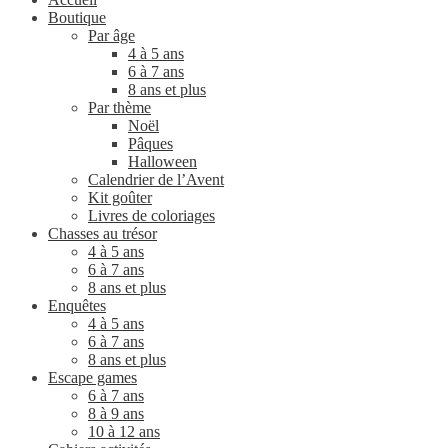
Boutique
Par âge
4 à 5 ans
6 à 7 ans
8 ans et plus
Par thème
Noël
Pâques
Halloween
Calendrier de l’Avent
Kit goûter
Livres de coloriages
Chasses au trésor
4 à 5 ans
6 à 7 ans
8 ans et plus
Enquêtes
4 à 5 ans
6 à 7 ans
8 ans et plus
Escape games
6 à 7 ans
8 à 9 ans
10 à 12 ans