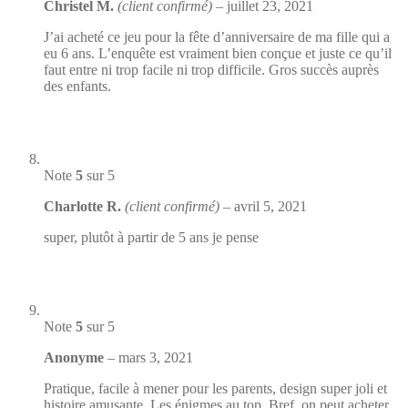
Christel M.
(client confirmé)
–
juillet 23, 2021
J’ai acheté ce jeu pour la fête d’anniversaire de ma fille qui a
eu 6 ans. L’enquête est vraiment bien conçue et juste ce qu’il
faut entre ni trop facile ni trop difficile. Gros succès auprès
des enfants.
Note
5
sur 5
Charlotte R.
(client confirmé)
–
avril 5, 2021
super, plutôt à partir de 5 ans je pense
Note
5
sur 5
Anonyme
–
mars 3, 2021
Pratique, facile à mener pour les parents, design super joli et
histoire amusante. Les énigmes au top. Bref, on peut acheter