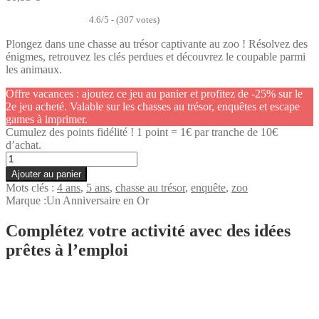
4.6/5 - (307 votes)
Plongez dans une chasse au trésor captivante au zoo ! Résolvez des
énigmes, retrouvez les clés perdues et découvrez le coupable parmi
les animaux.
Offre vacances : ajoutez ce jeu au panier et profitez de -25% sur le
2e jeu acheté. Valable sur les chasses au trésor, enquêtes et escape
games à imprimer.
Cumulez des points fidélité ! 1 point = 1€ par tranche de 10€
d’achat.
quantité
de
Ajouter au panier
Mystère
Mots clés :
4 ans
,
5 ans
,
chasse au trésor
,
enquête
,
zoo
au
Marque :
Un Anniversaire en Or
zoo
(4-
Complétez votre activité avec des idées
5
prêtes à l’emploi
ans)