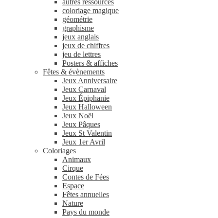
autres ressources
coloriage magique
géométrie
graphisme
jeux anglais
jeux de chiffres
jeu de lettres
Posters & affiches
Fêtes & évènements
Jeux Anniversaire
Jeux Carnaval
Jeux Épiphanie
Jeux Halloween
Jeux Noël
Jeux Pâques
Jeux St Valentin
Jeux 1er Avril
Coloriages
Animaux
Cirque
Contes de Fées
Espace
Fêtes annuelles
Nature
Pays du monde