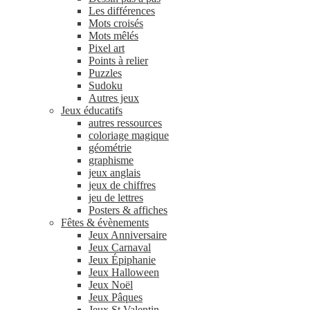
Les différences
Mots croisés
Mots mêlés
Pixel art
Points à relier
Puzzles
Sudoku
Autres jeux
Jeux éducatifs
autres ressources
coloriage magique
géométrie
graphisme
jeux anglais
jeux de chiffres
jeu de lettres
Posters & affiches
Fêtes & évènements
Jeux Anniversaire
Jeux Carnaval
Jeux Épiphanie
Jeux Halloween
Jeux Noël
Jeux Pâques
Jeux St Valentin