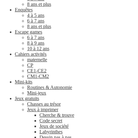
8 ans et plus
Enquêtes
4 à 5 ans
6 à 7 ans
8 ans et plus
Escape games
6 à 7 ans
8 à 9 ans
10 à 12 ans
Cahiers activités
maternelle
CP
CE1-CE2
CM1-CM2
Mini-kits
Routines & Autonomie
Mini-jeux
Jeux gratuits
Chasses au trésor
Jeux à imprimer
Cherche & trouve
Code secret
Jeux de société
Labyrinthes
Dessin pas à pas