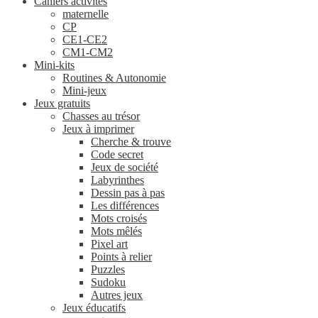
Cahiers activités
maternelle
CP
CE1-CE2
CM1-CM2
Mini-kits
Routines & Autonomie
Mini-jeux
Jeux gratuits
Chasses au trésor
Jeux à imprimer
Cherche & trouve
Code secret
Jeux de société
Labyrinthes
Dessin pas à pas
Les différences
Mots croisés
Mots mêlés
Pixel art
Points à relier
Puzzles
Sudoku
Autres jeux
Jeux éducatifs