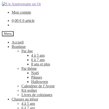
Aller
Aller
4-5
à
au
ans
Mon compte
la
contenu
navigation
0,00
€
0 article
Menu
Accueil
Boutique
Par âge
4 à 5 ans
6 à 7 ans
8 ans et plus
Par thème
Noël
Pâques
Halloween
Calendrier de l’Avent
Kit goûter
Livres de coloriages
Chasses au trésor
4 à 5 ans
6 à 7 ans