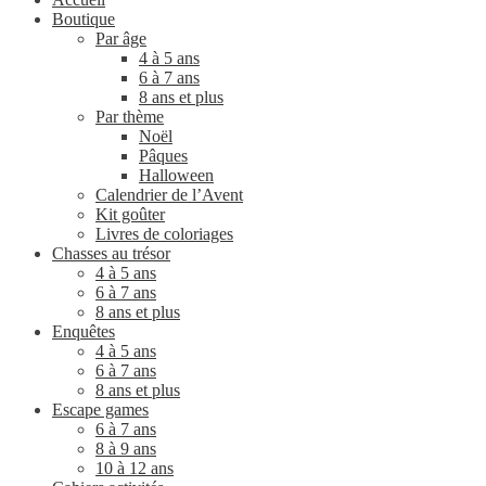
Boutique
Par âge
4 à 5 ans
6 à 7 ans
8 ans et plus
Par thème
Noël
Pâques
Halloween
Calendrier de l’Avent
Kit goûter
Livres de coloriages
Chasses au trésor
4 à 5 ans
6 à 7 ans
8 ans et plus
Enquêtes
4 à 5 ans
6 à 7 ans
8 ans et plus
Escape games
6 à 7 ans
8 à 9 ans
10 à 12 ans