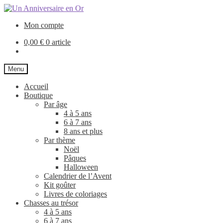
Aller
Aller
à
au
Mon compte
la
contenu
navigation
0,00
€
0 article
Menu
Accueil
Boutique
Par âge
4 à 5 ans
6 à 7 ans
8 ans et plus
Par thème
Noël
Pâques
Halloween
Calendrier de l’Avent
Kit goûter
Livres de coloriages
Chasses au trésor
4 à 5 ans
6 à 7 ans