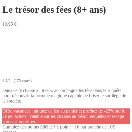
Le trésor des fées (8+ ans)
10,95
€
4.5/5 - (275 votes)
Dans cette chasse au trésor, accompagne les fées dans leur quête
pour découvrir la formule magique capable de briser le sortilège de
la sorcière.
Offre vacances : ajoutez ce jeu au panier et profitez de -25% sur le
2e jeu acheté. Valable sur les chasses au trésor, enquêtes et escape
games à imprimer.
Cumulez des points fidélité ! 1 point = 1€ par tranche de 10€