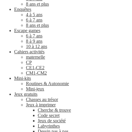
8 ans et plus
Enquêtes
4 à 5 ans
6 à 7 ans
8 ans et plus
Escape games
6 à 7 ans
8 à 9 ans
10 à 12 ans
Cahiers activités
maternelle
CP
CE1-CE2
CM1-CM2
Mini-kits
Routines & Autonomie
Mini-jeux
Jeux gratuits
Chasses au trésor
Jeux à imprimer
Cherche & trouve
Code secret
Jeux de société
Labyrinthes
Dessin pas à pas