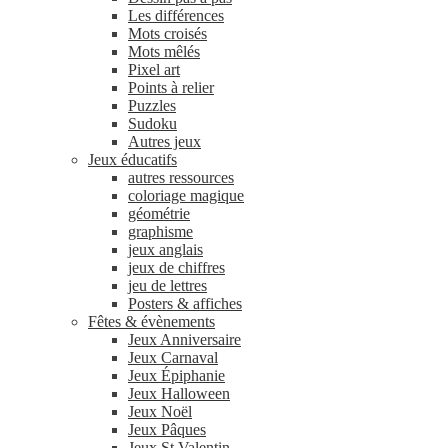
Les différences
Mots croisés
Mots mêlés
Pixel art
Points à relier
Puzzles
Sudoku
Autres jeux
Jeux éducatifs
autres ressources
coloriage magique
géométrie
graphisme
jeux anglais
jeux de chiffres
jeu de lettres
Posters & affiches
Fêtes & évènements
Jeux Anniversaire
Jeux Carnaval
Jeux Épiphanie
Jeux Halloween
Jeux Noël
Jeux Pâques
Jeux St Valentin