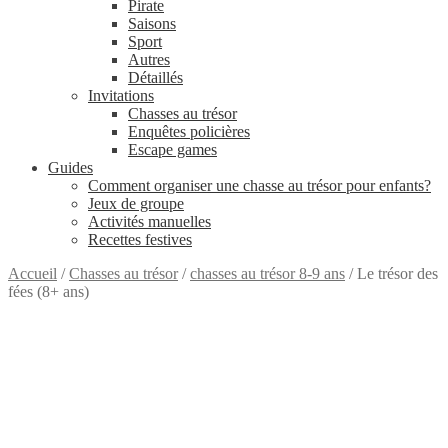
Pirate
Saisons
Sport
Autres
Détaillés
Invitations
Chasses au trésor
Enquêtes policières
Escape games
Guides
Comment organiser une chasse au trésor pour enfants?
Jeux de groupe
Activités manuelles
Recettes festives
Accueil
/
Chasses au trésor
/
chasses au trésor 8-9 ans
/
Le trésor des
fées (8+ ans)
8+
ans