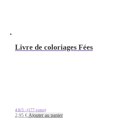
Livre de coloriages Fées
4.8/5 - (177 votes)
2,95
€
Ajouter au panier