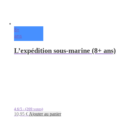
8+
ans
L’expédition sous-marine (8+ ans)
4.6/5 - (269 votes)
10,95
€
Ajouter au panier