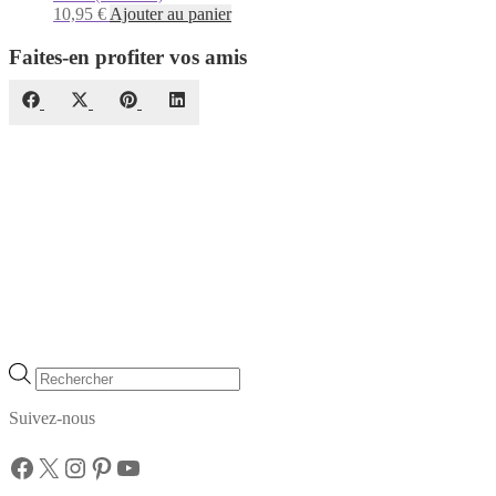
10,95
€
Ajouter au panier
Faites-en profiter vos amis
Share
Share
Share
Share
Facebook
X
Pinterest
LinkedIn
on
on
on
on
(Twitter)
Recherche
de
produits
Suivez-nous
Facebook
X
Instagram
Pinterest
YouTube