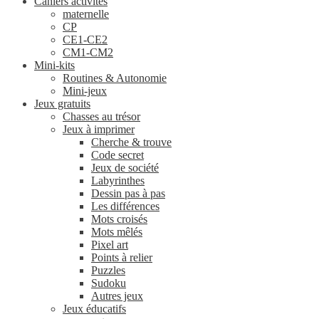
Cahiers activités
maternelle
CP
CE1-CE2
CM1-CM2
Mini-kits
Routines & Autonomie
Mini-jeux
Jeux gratuits
Chasses au trésor
Jeux à imprimer
Cherche & trouve
Code secret
Jeux de société
Labyrinthes
Dessin pas à pas
Les différences
Mots croisés
Mots mêlés
Pixel art
Points à relier
Puzzles
Sudoku
Autres jeux
Jeux éducatifs