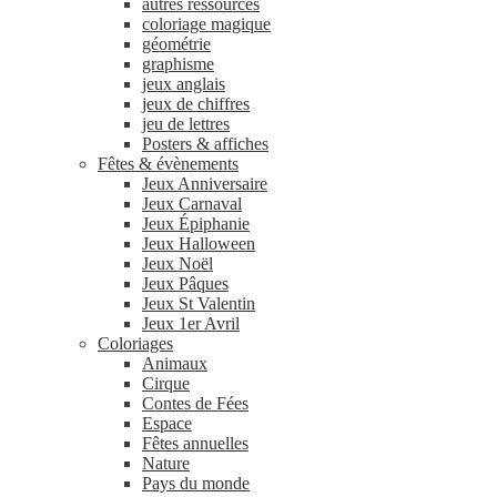
autres ressources
coloriage magique
géométrie
graphisme
jeux anglais
jeux de chiffres
jeu de lettres
Posters & affiches
Fêtes & évènements
Jeux Anniversaire
Jeux Carnaval
Jeux Épiphanie
Jeux Halloween
Jeux Noël
Jeux Pâques
Jeux St Valentin
Jeux 1er Avril
Coloriages
Animaux
Cirque
Contes de Fées
Espace
Fêtes annuelles
Nature
Pays du monde