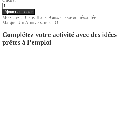
d’achat.
quantité
de
Ajouter au panier
Le
Mots clés :
10 ans
,
8 ans
,
9 ans
,
chasse au trésor
,
fée
trésor
Marque :
Un Anniversaire en Or
des
fées
Complétez votre activité avec des idées
(8+
prêtes à l’emploi
ans)