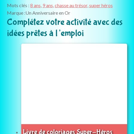
super-
Mots clés :
8 ans
,
9 ans
,
chasse au trésor
,
super héros
héros
Marque :
Un Anniversaire en Or
à
Complétez votre activité avec des
la
idées prêtes à l’emploi
rescousse
(8+
ans)
Livre de coloriages Super-Héros