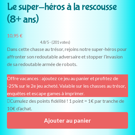
Le super-héros à la rescousse
(8+ ans)
10,95
€
4.8/5 - (201 votes)
Dans cette chasse au trésor, rejoins notre super-héros pour
affronter son redoutable adversaire et stopper l’invasion
de sa redoutable armée de robots.
Offre vacances : ajoutez ce jeu au panier et profitez de
-25% sur le 2e jeu acheté. Valable sur les chasses au trésor,
enquêtes et escape games à imprimer.
Cumulez des points fidélité ! 1 point = 1€ par tranche de
10€ d’achat.
quantité
Ajouter au panier
de
Le