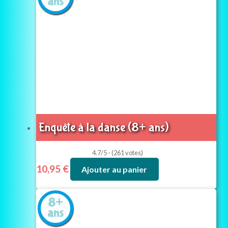
ans
Enquête à la danse (8+ ans)
4.7/5 - (261 votes)
10,95
€
Ajouter au panier
8+
ans