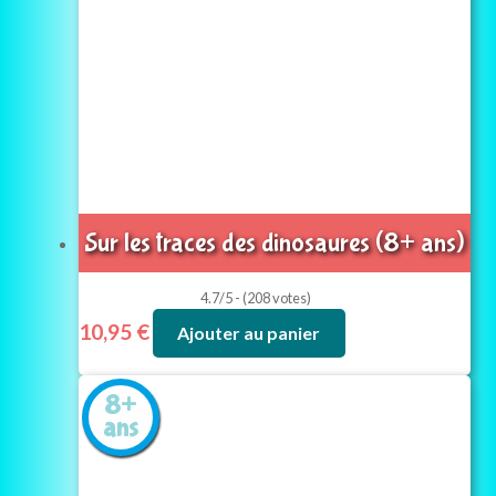
Sur les traces des dinosaures (8+ ans)
4.7/5 - (208 votes)
10,95
€
Ajouter au panier
8+
ans