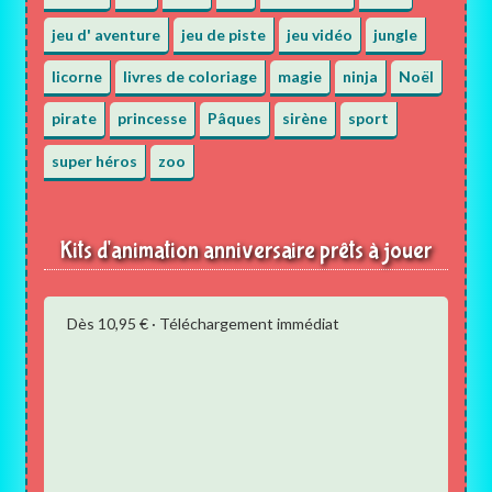
jeu d' aventure
jeu de piste
jeu vidéo
jungle
licorne
livres de coloriage
magie
ninja
Noël
pirate
princesse
Pâques
sirène
sport
super héros
zoo
Kits d'animation anniversaire prêts à jouer
Dès 10,95 € · Téléchargement immédiat