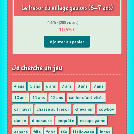
Le trésor du village gaulois (6-7 ans)
4.6/5 - (288 votes)
10,95
€
Ajouter au panier
Je cherche un jeu
4 ans
5 ans
6 ans
7 ans
8 ans
9 ans
10 ans
11 ans
12 ans
cahier d'activités
carnaval
chasse au trésor
chevalier
cowboy
danse
dinosaure
enquête
escape game
espace
fille
foot
fée
Halloween
Incas