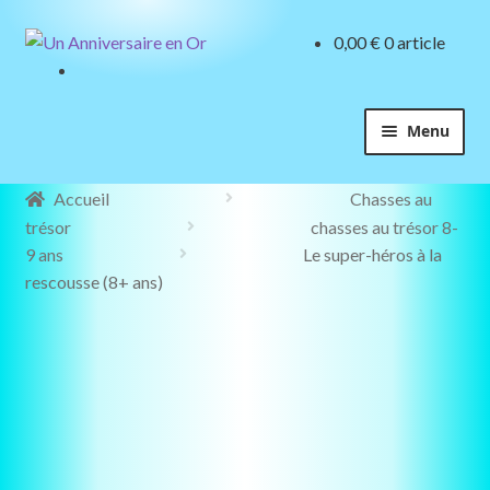
8+
Aller
Aller
0,00
€
0 article
ans
à
au
la
contenu
navigation
Menu
Accueil
Chasses au
trésor
chasses au trésor 8-
9 ans
Le super-héros à la
rescousse (8+ ans)