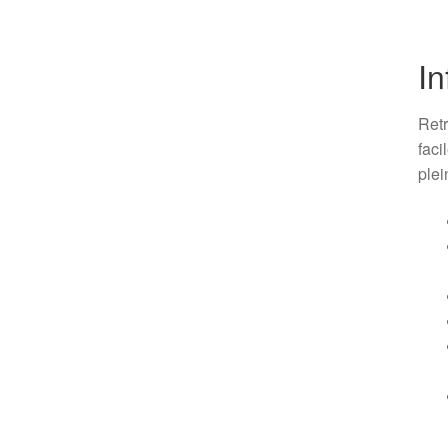
In
Retr
faci
plei