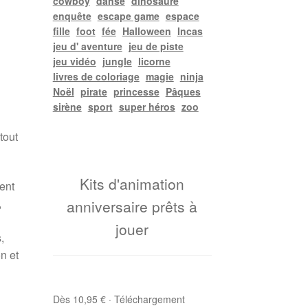
cowboy
danse
dinosaure
enquête
escape game
espace
fille
foot
fée
Halloween
Incas
jeu d' aventure
jeu de piste
jeu vidéo
jungle
licorne
livres de coloriage
magie
ninja
Noël
pirate
princesse
Pâques
sirène
sport
super héros
zoo
tout
Kits d'animation
ent
,
anniversaire prêts à
jouer
,
n et
Dès 10,95 € · Téléchargement