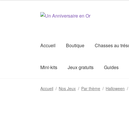
Aller
Aller
à
au
la
contenu
navigation
Accueil
Boutique
Chasses au trés
Mini-kits
Jeux gratuits
Guides
Accueil
/
Nos Jeux
/
Par thème
/
Halloween
/
8+
ans