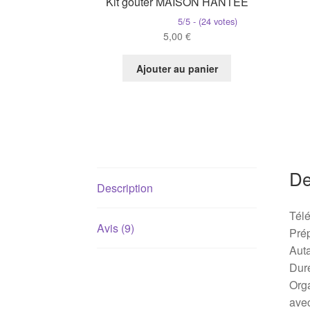
Kit goûter MAISON HANTÉE
5/5 - (24 votes)
5,00
€
Ajouter au panier
De
Description
Télé
Avis (9)
Prép
Auta
Dur
Org
avec