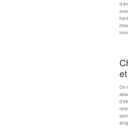
d’én
aven
hant
chaq
imme
C
et
On r
aban
d’ét
rele
secr
énig