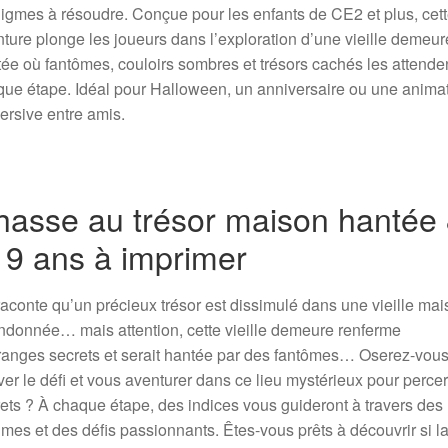
igmes à résoudre. Conçue pour les enfants de CE2 et plus, cet
ture plonge les joueurs dans l’exploration d’une vieille demeur
ée où fantômes, couloirs sombres et trésors cachés les attende
ue étape. Idéal pour Halloween, un anniversaire ou une anima
rsive entre amis.
hasse au trésor maison hantée
 9 ans à imprimer
aconte qu’un précieux trésor est dissimulé dans une vieille ma
donnée… mais attention, cette vieille demeure renferme
ranges secrets et serait hantée par des fantômes… Oserez-vou
ver le défi et vous aventurer dans ce lieu mystérieux pour perce
ets ? À chaque étape, des indices vous guideront à travers des
mes et des défis passionnants. Êtes-vous prêts à découvrir si l