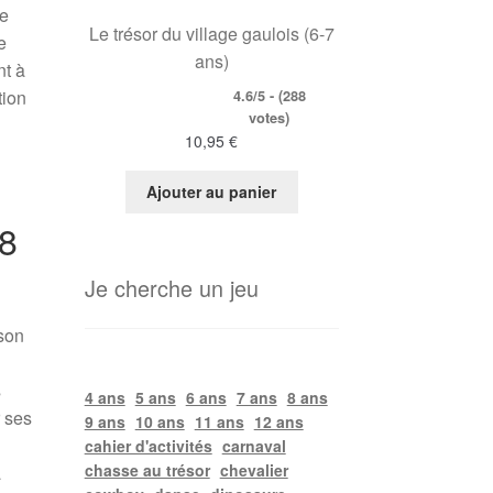
te
Le trésor du village gaulois (6-7
e
ans)
nt à
tion
4.6/5 - (288
votes)
10,95
€
Ajouter au panier
 8
Je cherche un jeu
ison
s
4 ans
5 ans
6 ans
7 ans
8 ans
r ses
9 ans
10 ans
11 ans
12 ans
cahier d'activités
carnaval
chasse au trésor
chevalier
a