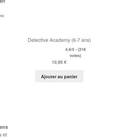
een
es)
Detective Academy (6-7 ans)
4.6/5 - (218
votes)
10,95
€
Ajouter au panier
 ans
 et