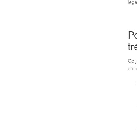
lége
Po
tr
Ce j
en l