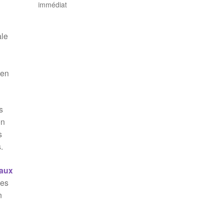
immédiat
ale
 en
s
on
s
.
eaux
des
n