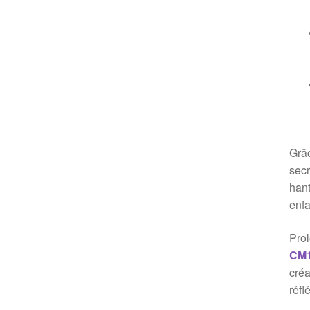
Grâc
secr
hant
enfa
Prol
CM1
créa
réfl