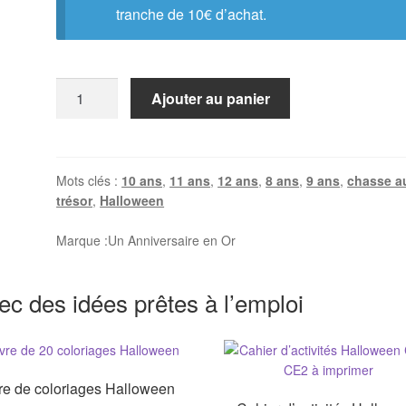
tranche de 10€ d’achat.
quantité
Ajouter au panier
de
Chasse
au
trésor
Mots clés :
10 ans
,
11 ans
,
12 ans
,
8 ans
,
9 ans
,
chasse a
trésor
,
Halloween
Maison
Hantée
Marque :
Un Anniversaire en Or
(8+
ans)
ec des idées prêtes à l’emploi
re de coloriages Halloween