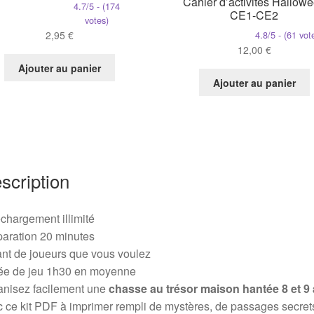
Cahier d’activités Hallow
4.7/5 - (174
CE1-CE2
votes)
2,95
€
4.8/5 - (61 vot
12,00
€
Ajouter au panier
Ajouter au panier
scription
chargement illimité
aration 20 minutes
nt de joueurs que vous voulez
ée de jeu 1h30 en moyenne
anisez facilement une
chasse au trésor maison hantée 8 et 9
 ce kit PDF à imprimer rempli de mystères, de passages secrets