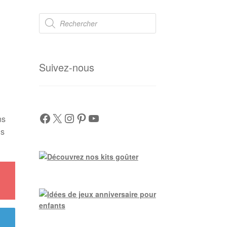
Recherche
de
produits
Suivez-nous
Facebook
X
Instagram
Pinterest
YouTube
ns
ns