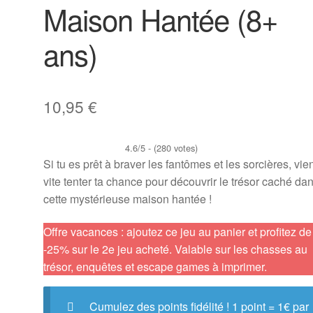
Maison Hantée (8+
ans)
10,95
€
4.6/5 - (280 votes)
Si tu es prêt à braver les fantômes et les sorcières, vie
vite tenter ta chance pour découvrir le trésor caché da
cette mystérieuse maison hantée !
Offre vacances : ajoutez ce jeu au panier et profitez de
-25% sur le 2e jeu acheté. Valable sur les chasses au
trésor, enquêtes et escape games à imprimer.
Cumulez des points fidélité ! 1 point = 1€ par