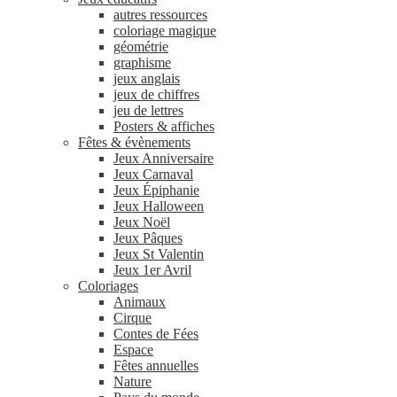
autres ressources
coloriage magique
géométrie
graphisme
jeux anglais
jeux de chiffres
jeu de lettres
Posters & affiches
Fêtes & évènements
Jeux Anniversaire
Jeux Carnaval
Jeux Épiphanie
Jeux Halloween
Jeux Noël
Jeux Pâques
Jeux St Valentin
Jeux 1er Avril
Coloriages
Animaux
Cirque
Contes de Fées
Espace
Fêtes annuelles
Nature