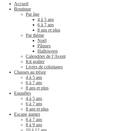
Accueil
Boutique
Par âge
4 à 5 ans
6 à 7 ans
8 ans et plus
Par thème
Noël
Pâques
Halloween
Calendrier de l’Avent
Kit goûter
Livres de coloriages
Chasses au trésor
4 à 5 ans
6 à 7 ans
8 ans et plus
Enquêtes
4 à 5 ans
6 à 7 ans
8 ans et plus
Escape games
6 à 7 ans
8 à 9 ans
10 à 12 ans