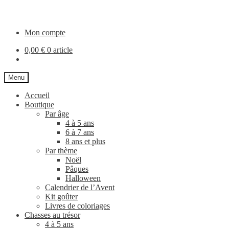
Aller
Aller
à
au
la
contenu
Mon compte
navigation
0,00
€
0 article
Menu
Accueil
Boutique
Par âge
4 à 5 ans
6 à 7 ans
8 ans et plus
Par thème
Noël
Pâques
Halloween
Calendrier de l’Avent
Kit goûter
Livres de coloriages
Chasses au trésor
4 à 5 ans