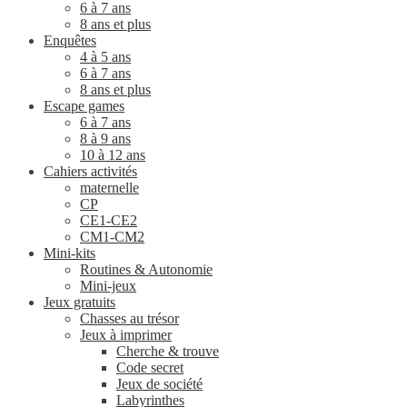
6 à 7 ans
8 ans et plus
Enquêtes
4 à 5 ans
6 à 7 ans
8 ans et plus
Escape games
6 à 7 ans
8 à 9 ans
10 à 12 ans
Cahiers activités
maternelle
CP
CE1-CE2
CM1-CM2
Mini-kits
Routines & Autonomie
Mini-jeux
Jeux gratuits
Chasses au trésor
Jeux à imprimer
Cherche & trouve
Code secret
Jeux de société
Labyrinthes