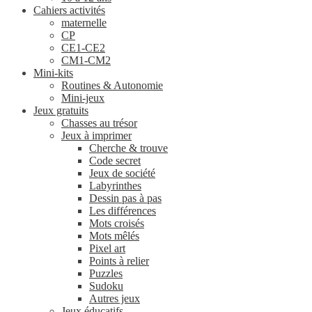
Cahiers activités
maternelle
CP
CE1-CE2
CM1-CM2
Mini-kits
Routines & Autonomie
Mini-jeux
Jeux gratuits
Chasses au trésor
Jeux à imprimer
Cherche & trouve
Code secret
Jeux de société
Labyrinthes
Dessin pas à pas
Les différences
Mots croisés
Mots mêlés
Pixel art
Points à relier
Puzzles
Sudoku
Autres jeux
Jeux éducatifs