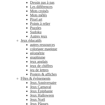
Dessin pas à pas
Les différences
Mots croisés
Mots mêlés
Pixel art
Points à relier
Puzzles
Sudoku
Autres jeux
Jeux éducatifs
autres ressources
coloriage magique
géométrie
graphisme
jeux anglais
jeux de chiffres
jeu de lettres
Posters & affiches
Fêtes & évènements
Jeux Anniversaire
Jeux Carnaval
Jeux Épiphanie
Jeux Halloween
Jeux Noël
Jeux Pâques