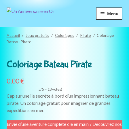
Aller
Aller
Menu
à
au
la
contenu
navigation
Accueil
/
Jeux gratuits
/
Coloriages
/
Pirate
/
Coloriage
Bateau Pirate
GRATUIT
Coloriage Bateau Pirate
0,00
€
5/5 - (18 votes)
Cap sur une île secrète à bord d’un impressionnant bateau
pirate. Un coloriage gratuit pour imaginer de grandes
expéditions en mer.
Envie d’une aventure complète clé en main ? Découvrez nos