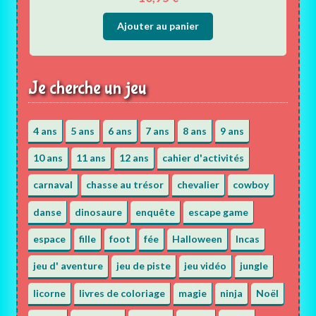
Ajouter au panier
Je cherche un jeu
4 ans
5 ans
6 ans
7 ans
8 ans
9 ans
10 ans
11 ans
12 ans
cahier d'activités
carnaval
chasse au trésor
chevalier
cowboy
danse
dinosaure
enquête
escape game
espace
fille
foot
fée
Halloween
Incas
jeu d' aventure
jeu de piste
jeu vidéo
jungle
licorne
livres de coloriage
magie
ninja
Noël