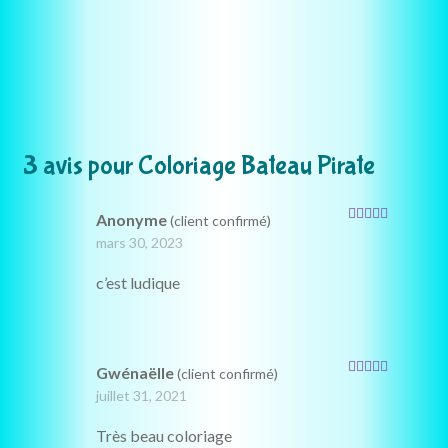
3 avis pour
Coloriage Bateau Pirate
Anonyme
(client confirmé)
Note
5
sur 5
mars 30, 2023
c’est ludique
Gwénaëlle
(client confirmé)
Note
5
sur 5
juillet 31, 2021
Très beau coloriage