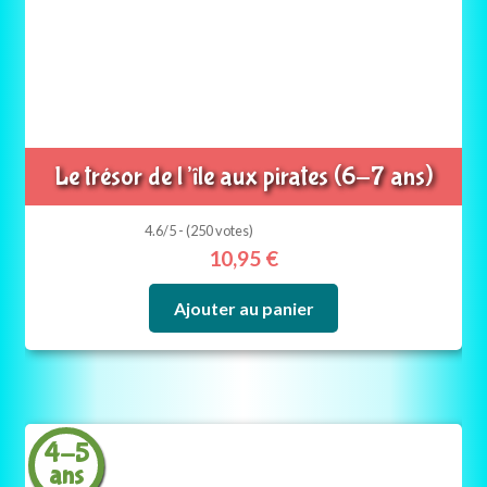
Le trésor de l’île aux pirates (6-7 ans)
4.6/5 - (250 votes)
10,95
€
Ajouter au panier
4-5
ans