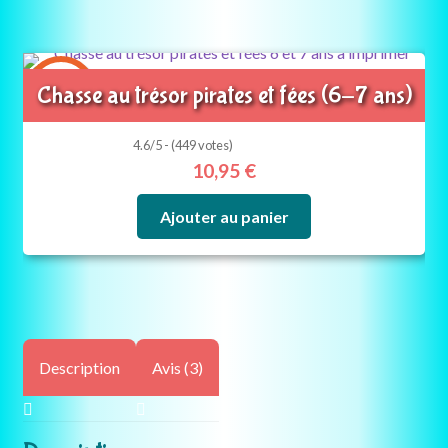
6-7
Chasse au trésor pirates et fées (6-7 ans)
ans
4.6/5 - (449 votes)
10,95
€
Ajouter au panier
Description
Avis (3)