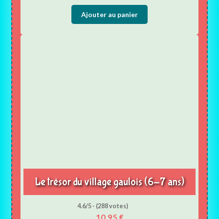
Ajouter au panier
Le trésor du village gaulois (6-7 ans)
4.6/5 - (288 votes)
10,95
€