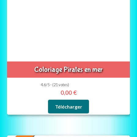
Coloriage Pirates en mer
4.6/5 - (21 votes)
0,00
€
Télécharger