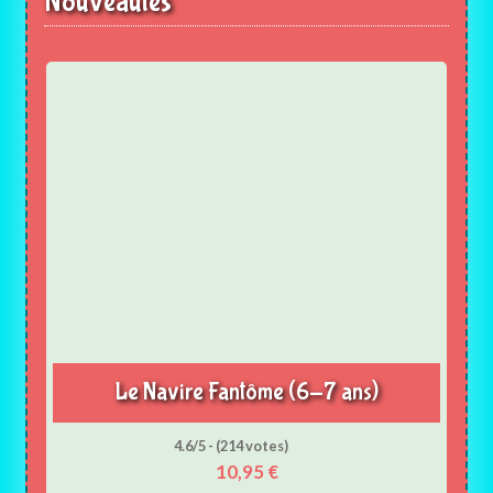
Nouveautés
Le Navire Fantôme (6-7 ans)
4.6/5 - (214 votes)
10,95
€