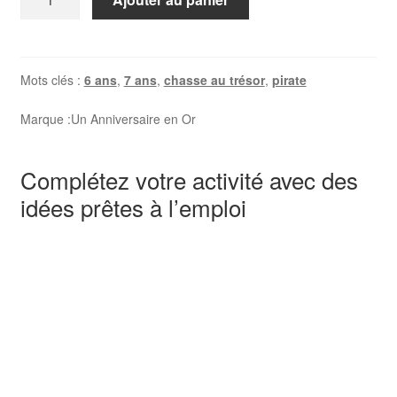
de
Le
trésor
de
Mots clés :
6 ans
,
7 ans
,
chasse au trésor
,
pirate
l'île
Marque :
Un Anniversaire en Or
aux
pirates
(6-
Complétez votre activité avec des
7
idées prêtes à l’emploi
ans)