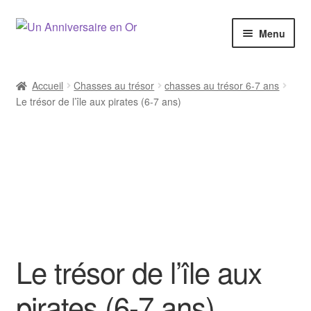
Aller
Aller
Menu
à
au
la
contenu
navigation
Accueil
Chasses au trésor
chasses au trésor 6-7 ans
Le trésor de l’île aux pirates (6-7 ans)
6-7
ans
Le trésor de l’île aux
pirates (6-7 ans)