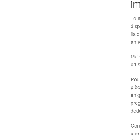
i
Tout
disp
ils 
ann
Mais
brus
Pour
pièc
énig
prog
dédu
Conç
une 