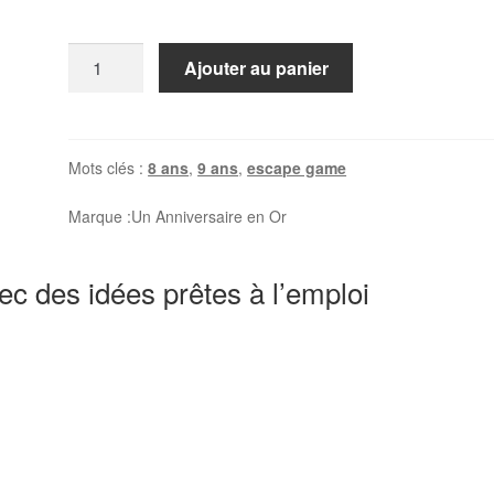
quantité
Ajouter au panier
de
Le
secret
du
Mots clés :
8 ans
,
9 ans
,
escape game
vieux
Marque :
Un Anniversaire en Or
manoir
(8+
ans)
ec des idées prêtes à l’emploi