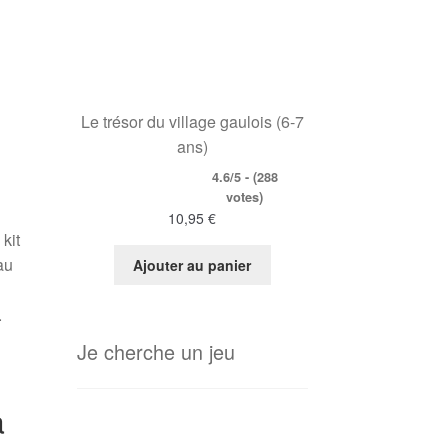
Le trésor du village gaulois (6-7
ans)
4.6/5 - (288
votes)
10,95
€
kit
au
Ajouter au panier
.
Je cherche un jeu
à