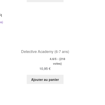
IR
es)
Detective Academy (6-7 ans)
4.6/5 - (218
votes)
10,95
€
Ajouter au panier