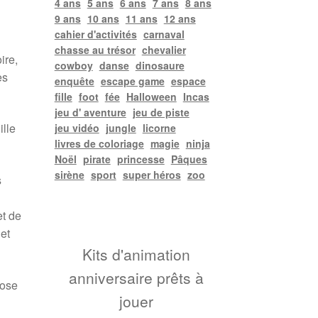
4 ans
5 ans
6 ans
7 ans
8 ans
9 ans
10 ans
11 ans
12 ans
cahier d'activités
carnaval
chasse au trésor
chevalier
ire,
cowboy
danse
dinosaure
es
enquête
escape game
espace
fille
foot
fée
Halloween
Incas
jeu d' aventure
jeu de piste
ille
jeu vidéo
jungle
licorne
livres de coloriage
magie
ninja
Noël
pirate
princesse
Pâques
sirène
sport
super héros
zoo
s
t de
et
Kits d'animation
anniversaire prêts à
pose
jouer