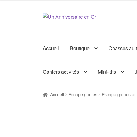
Aller
Aller
à
au
la
contenu
navigation
Accueil
Boutique
Chasses au t
Cahiers activités
Mini-kits
J
Accueil
Escape games
Escape games enf
8+
ans