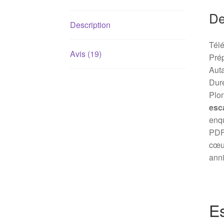
De
Description
Télé
Avis (19)
Prép
Auta
Dur
Plon
esc
enqu
PDF 
cœur
anni
E