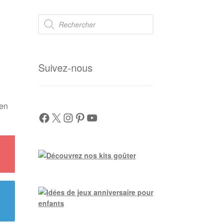
Recherche
de
produits
Suivez-nous
 en
Facebook
X
Instagram
Pinterest
YouTube