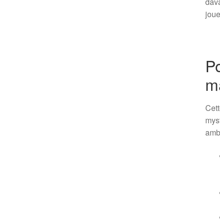
dava
joue
Po
ma
Cett
myst
amb