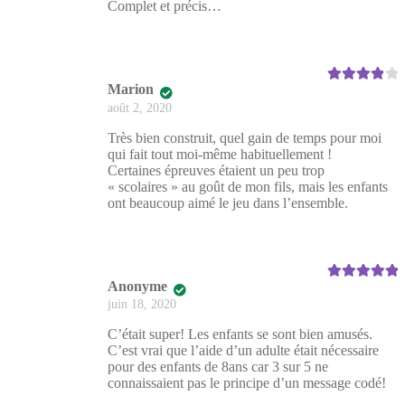
Complet et précis…
Marion
Note
4
sur
5
août 2, 2020
Très bien construit, quel gain de temps pour moi
qui fait tout moi-même habituellement !
Certaines épreuves étaient un peu trop
« scolaires » au goût de mon fils, mais les enfants
ont beaucoup aimé le jeu dans l’ensemble.
Anonyme
Note
5
sur 5
juin 18, 2020
C’était super! Les enfants se sont bien amusés.
C’est vrai que l’aide d’un adulte était nécessaire
pour des enfants de 8ans car 3 sur 5 ne
connaissaient pas le principe d’un message codé!