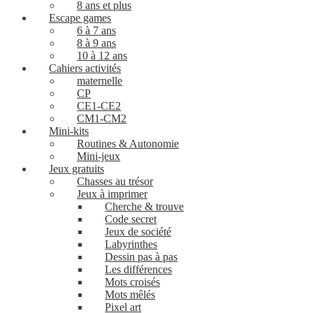
8 ans et plus
Escape games
6 à 7 ans
8 à 9 ans
10 à 12 ans
Cahiers activités
maternelle
CP
CE1-CE2
CM1-CM2
Mini-kits
Routines & Autonomie
Mini-jeux
Jeux gratuits
Chasses au trésor
Jeux à imprimer
Cherche & trouve
Code secret
Jeux de société
Labyrinthes
Dessin pas à pas
Les différences
Mots croisés
Mots mêlés
Pixel art