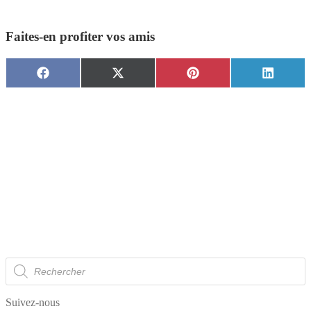
Faites-en profiter vos amis
Share
Share
Share
Share
Facebook
X
Pinterest
LinkedI
on
on
on
on
(Twitter)
Recherche
de
produits
Suivez-nous