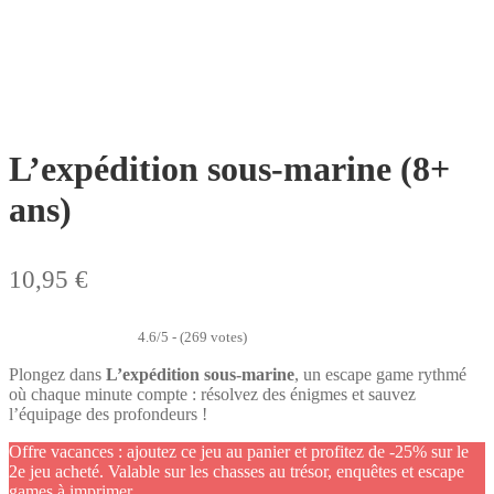
8+
ans
L’expédition sous-marine (8+
ans)
10,95
€
4.6/5 - (269 votes)
Plongez dans
L’expédition sous-marine
, un escape game rythmé
où chaque minute compte : résolvez des énigmes et sauvez
l’équipage des profondeurs !
Offre vacances : ajoutez ce jeu au panier et profitez de -25% sur le
2e jeu acheté. Valable sur les chasses au trésor, enquêtes et escape
games à imprimer.