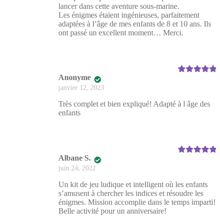
lancer dans cette aventure sous-marine.
Les énigmes étaient ingénieuses, parfaitement
adaptées à l’âge de mes enfants de 8 et 10 ans. Ils
ont passé un excellent moment… Merci.
Anonyme
Note
5
sur 5
janvier 12, 2023
Très complet et bien expliqué! Adapté à l âge des
enfants
Albane S.
Note
5
sur 5
juin 24, 2022
Un kit de jeu ludique et intelligent où les enfants
s’amusent à chercher les indices et résoudre les
énigmes. Mission accomplie dans le temps imparti!
Belle activité pour un anniversaire!