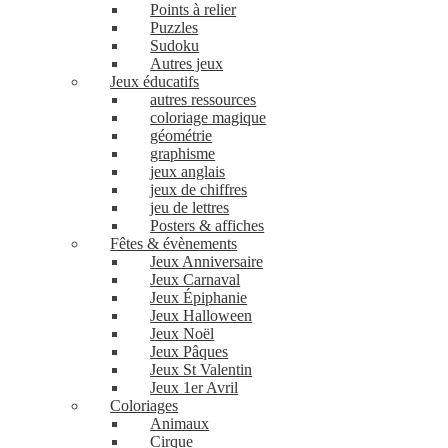
Points à relier
Puzzles
Sudoku
Autres jeux
Jeux éducatifs
autres ressources
coloriage magique
géométrie
graphisme
jeux anglais
jeux de chiffres
jeu de lettres
Posters & affiches
Fêtes & évènements
Jeux Anniversaire
Jeux Carnaval
Jeux Épiphanie
Jeux Halloween
Jeux Noël
Jeux Pâques
Jeux St Valentin
Jeux 1er Avril
Coloriages
Animaux
Cirque