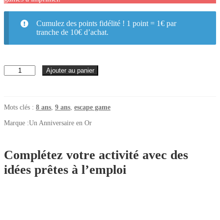
Cumulez des points fidélité ! 1 point = 1€ par
tranche de 10€ d’achat.
quantité
Ajouter au panier
de
L'expédition
sous-
marine
Mots clés :
8 ans
,
9 ans
,
escape game
(8+
ans)
Marque :
Un Anniversaire en Or
Complétez votre activité avec des
idées prêtes à l’emploi