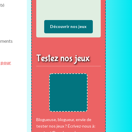
ité
Découvrir nos jeux
moments
Testez nos jeux
 pour
Blogueuse, blogueur, envie de
tester nos jeux ? Écrivez-nous à: