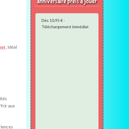
anniversaire prêts à jouer
Dès 10,95 € ·
Téléchargement immédiat
mer
, idéal
ités
frir aux
riences