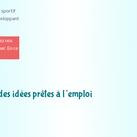
 sportif
éveloppant
ez nos
er. En ce
des idées prêtes à l’emploi