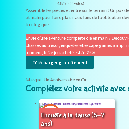
4.8/5 - (35 votes)
Assemble les pièces et entre sur le terrain ! Un puzzle
et malin pour faire plaisir aux fans de foot tout en d
leur logique.
Envie d’une aventure complète clé en main ? Découvr
chasses au trésor, enquêtes et escape games à imprim
moment, le 2e jeu acheté est à -25%.
Télécharger gratuitement
Marque :
Un Anniversaire en Or
Complétez votre activité avec 
6-7
Enquête à la danse (6-7
ans
ans)