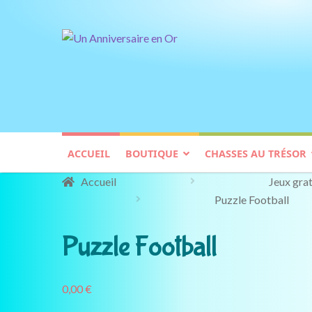
GRATUIT
Aller
Aller
à
au
la
contenu
navigation
ACCUEIL
BOUTIQUE
CHASSES AU TRÉSOR
Accueil
Jeux grat
Puzzle Football
Puzzle Football
0,00
€