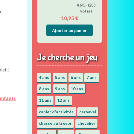
4.6/5 - (288
ne
votes)
10,95
€
Ajouter au panier
Je cherche un jeu
let !
4 ans
5 ans
6 ans
7 ans
8 ans
9 ans
10 ans
 enfants
11 ans
12 ans
cahier d'activités
carnaval
chasse au trésor
chevalier