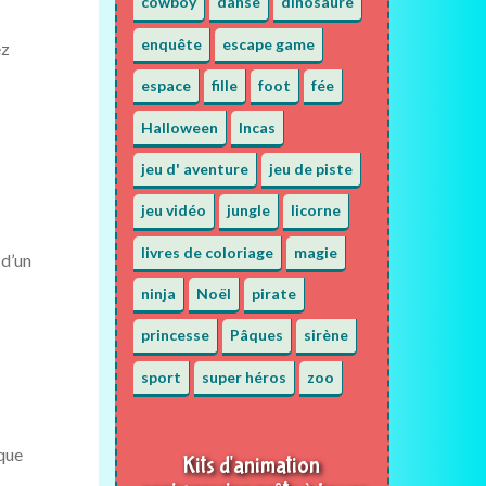
cowboy
danse
dinosaure
enquête
escape game
ez
espace
fille
foot
fée
Halloween
Incas
jeu d' aventure
jeu de piste
jeu vidéo
jungle
licorne
livres de coloriage
magie
 d’un
ninja
Noël
pirate
princesse
Pâques
sirène
sport
super héros
zoo
que
Kits d'animation