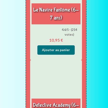
Le Navire Fantôme (6-
7 ans)
4.6/5 - (214
votes)
10,95
€
Ajouter au panier
Detective Academy (6-