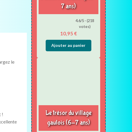
7 ans)
4.6/5 - (218
votes)
10,95
€
Ajouter au panier
argez le
Le trésor du village
 !
xcellente
gaulois (6-7 ans)