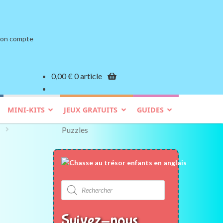
on compte
0,00
€
0 article
MINI-KITS
JEUX GRATUITS
GUIDES
Puzzles
Recherche
de
produits
Suivez-nous