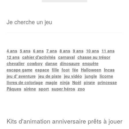
Je cherche un jeu
4 ans
5 ans
6 ans
7 ans
8 ans
9 ans
10 ans
11 ans
12 ans
cahier d'activités
carnaval
chasse au trésor
chevalier
cowboy
danse
dinosaure
enquête
escape game
espace
fille
foot
fée
Halloween
Incas
jeu d' aventure
jeu de piste
jeu vidéo
jungle
licorne
livres de coloriage
magie
ninja
Noël
pirate
princesse
Pâques
sirène
sport
super héros
zoo
Kits d'animation anniversaire prêts à jouer