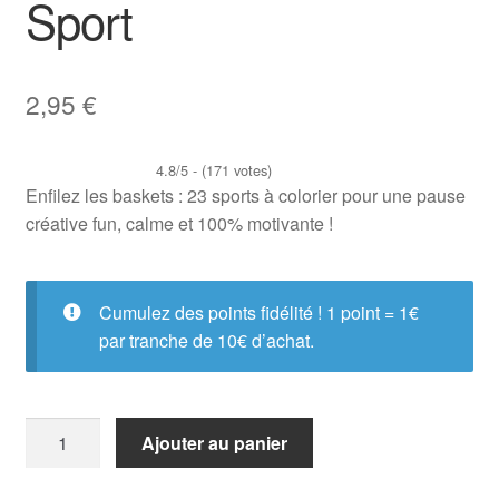
Sport
2,95
€
4.8/5 - (171 votes)
Enfilez les baskets : 23 sports à colorier pour une pause
créative fun, calme et 100% motivante !
Cumulez des points fidélité ! 1 point = 1€
par tranche de 10€ d’achat.
quantité
Ajouter au panier
de
Livre