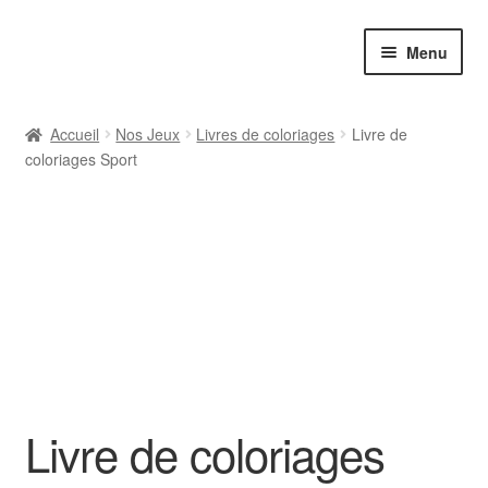
Aller
Aller
Menu
à
au
la
contenu
navigation
Accueil
Nos Jeux
Livres de coloriages
Livre de
coloriages Sport
Livre de coloriages