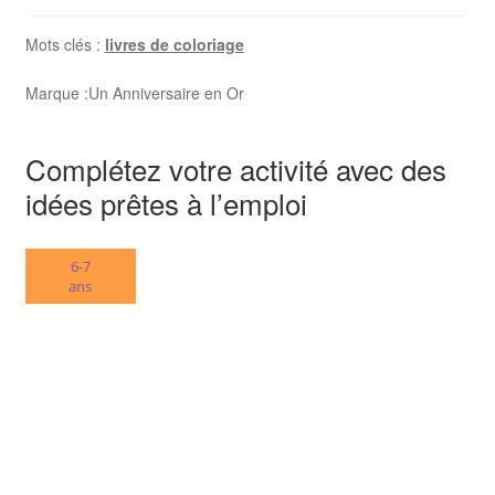
de
coloriages
Mots clés :
livres de coloriage
Sport
Marque :
Un Anniversaire en Or
Complétez votre activité avec des
idées prêtes à l’emploi
6-7
ans