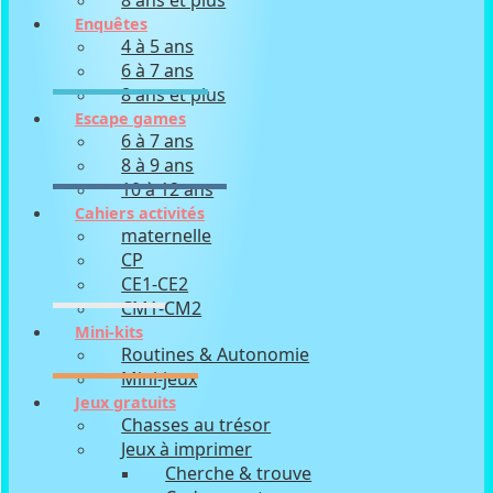
8 ans et plus
Enquêtes
4 à 5 ans
6 à 7 ans
8 ans et plus
Escape games
6 à 7 ans
8 à 9 ans
10 à 12 ans
Cahiers activités
maternelle
CP
CE1-CE2
CM1-CM2
Mini-kits
Routines & Autonomie
Mini-jeux
Jeux gratuits
Chasses au trésor
Jeux à imprimer
Cherche & trouve