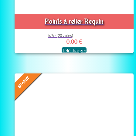
Points à relier Requin
5/5 - (20 votes)
0,00
€
Télécharger
GRATUIT