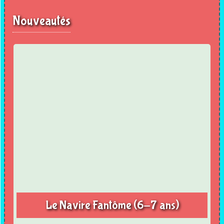
Nouveautés
Le Navire Fantôme (6-7 ans)