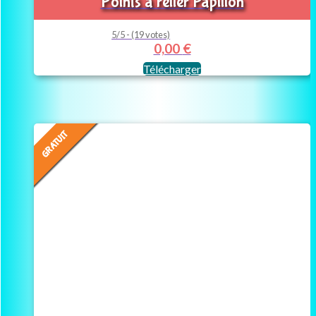
Points à relier Papillon
5/5 - (19 votes)
0,00
€
Télécharger
GRATUIT