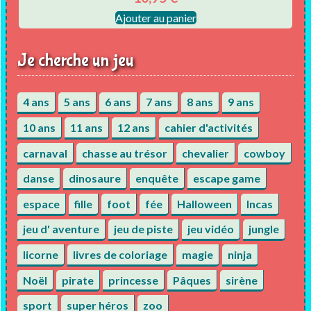
Ajouter au panier
Je cherche un jeu
4 ans
5 ans
6 ans
7 ans
8 ans
9 ans
10 ans
11 ans
12 ans
cahier d'activités
carnaval
chasse au trésor
chevalier
cowboy
danse
dinosaure
enquête
escape game
espace
fille
foot
fée
Halloween
Incas
jeu d' aventure
jeu de piste
jeu vidéo
jungle
licorne
livres de coloriage
magie
ninja
Noël
pirate
princesse
Pâques
sirène
sport
super héros
zoo