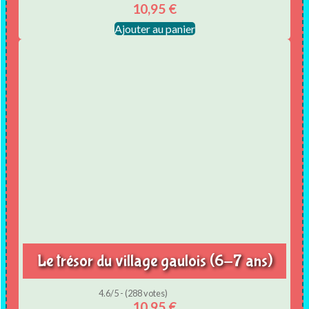
10,95
€
Ajouter au panier
Le trésor du village gaulois (6-7 ans)
4.6/5 - (288 votes)
10,95
€