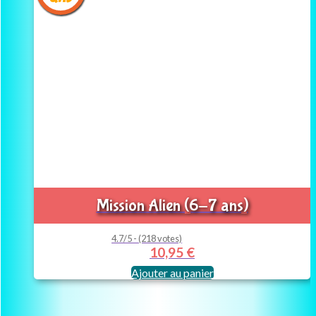
Mission Alien (6-7 ans)
4.7/5 - (218 votes)
10,95
€
Ajouter au panier