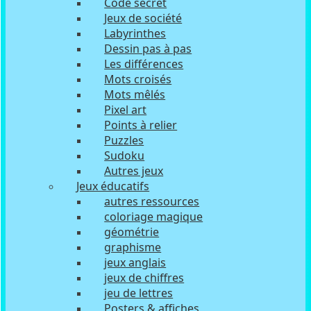
Code secret
Jeux de société
Labyrinthes
Dessin pas à pas
Les différences
Mots croisés
Mots mêlés
Pixel art
Points à relier
Puzzles
Sudoku
Autres jeux
Jeux éducatifs
autres ressources
coloriage magique
géométrie
graphisme
jeux anglais
jeux de chiffres
jeu de lettres
Posters & affiches