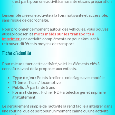
c’est parti pour une activité amusante et sans préparation
!
L’ensemble crée une activité à la fois motivante et accessible,
sans risque de décrochage.
Pour prolonger ce moment autour des véhicules, vous pouvez
aussi proposer les
mots mêlés sur les transports à
imprimer
, une activité complémentaire pour s’amuser à
retrouver différents moyens de transport.
Fiche d’identité
Pour mieux situer cette activité, voici les éléments clés à
connaître avant de la proposer aux enfants.
Type de jeu :
Points à relier + coloriage avec modèle
Thème :
Train / locomotive
Public :
À partir de 5 ans
Format du jeu :
Fichier PDF à télécharger et imprimer
gratuitement
Le déroulement simple de l’activité la rend facile à intégrer dans
une routine, que ce soit pour un moment calme ou une activité