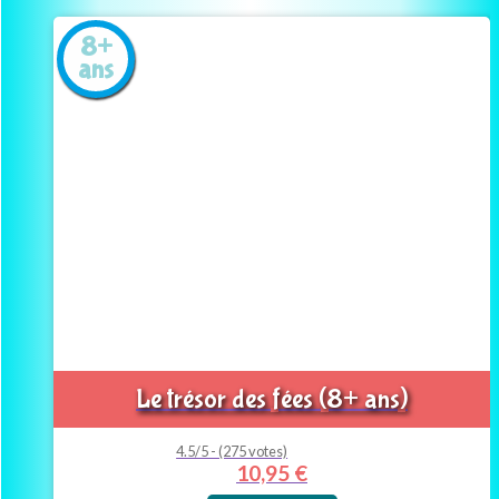
8+
ans
Le trésor des fées (8+ ans)
4.5/5 - (275 votes)
10,95
€