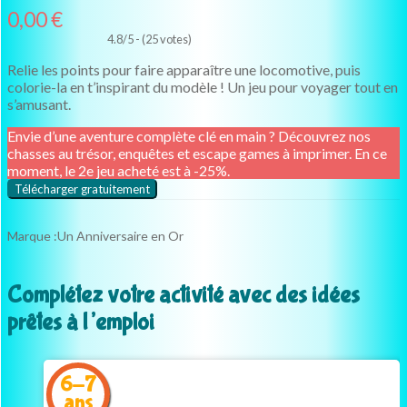
0,00
€
4.8/5 - (25 votes)
Relie les points pour faire apparaître une locomotive, puis
colorie-la en t’inspirant du modèle ! Un jeu pour voyager tout en
s’amusant.
Envie d’une aventure complète clé en main ? Découvrez nos
chasses au trésor, enquêtes et escape games à imprimer. En ce
moment, le 2e jeu acheté est à -25%.
Télécharger gratuitement
Marque :
Un Anniversaire en Or
Complétez votre activité avec des idées
prêtes à l’emploi
6-7
ans