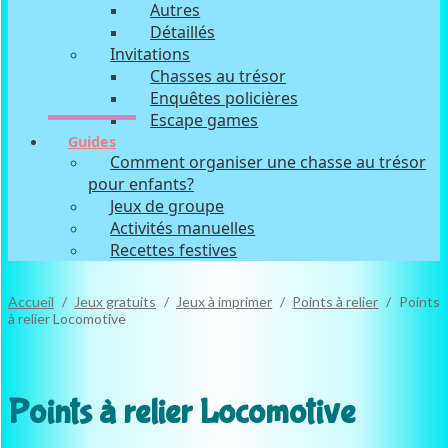
Autres
Détaillés
Invitations
Chasses au trésor
Enquêtes policières
Escape games
Guides
Comment organiser une chasse au trésor
pour enfants?
Jeux de groupe
Activités manuelles
Recettes festives
Accueil
/
Jeux gratuits
/
Jeux à imprimer
/
Points à relier
/
Points
à relier Locomotive
GRATUIT
Points à relier Locomotive