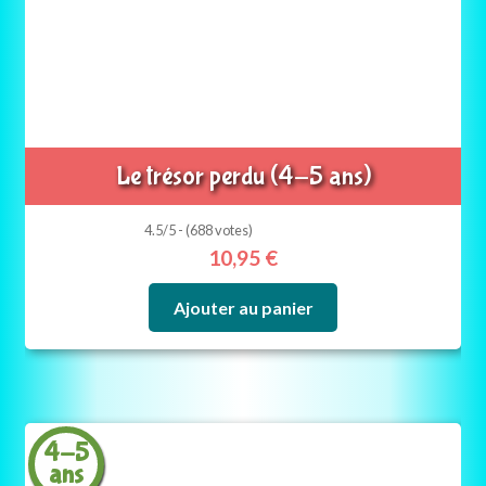
Le trésor perdu (4-5 ans)
4.5/5 - (688 votes)
10,95
€
Ajouter au panier
4-5
ans