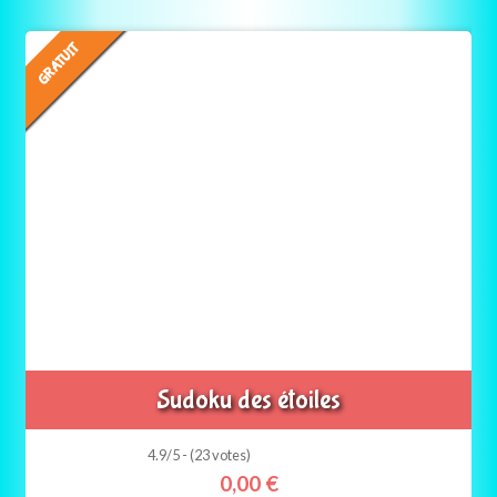
GRATUIT
Sudoku des étoiles
4.9/5 - (23 votes)
0,00
€