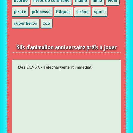
licorne
livres de coloriage
magie
ninja
Noël
pirate
princesse
Pâques
sirène
sport
super héros
zoo
Kits d'animation anniversaire prêts à jouer
Dès 10,95 € · Téléchargement immédiat