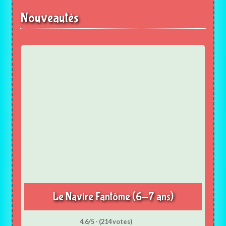
Nouveautés
Le Navire Fantôme (6-7 ans)
4.6/5 - (214 votes)