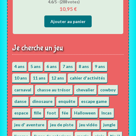
4.6/5 - (288 votes)
10,95
€
Ajouter au panier
Je cherche un jeu
4 ans
5 ans
6 ans
7 ans
8 ans
9 ans
10 ans
11 ans
12 ans
cahier d'activités
carnaval
chasse au trésor
chevalier
cowboy
danse
dinosaure
enquête
escape game
espace
fille
foot
fée
Halloween
Incas
jeu d' aventure
jeu de piste
jeu vidéo
jungle