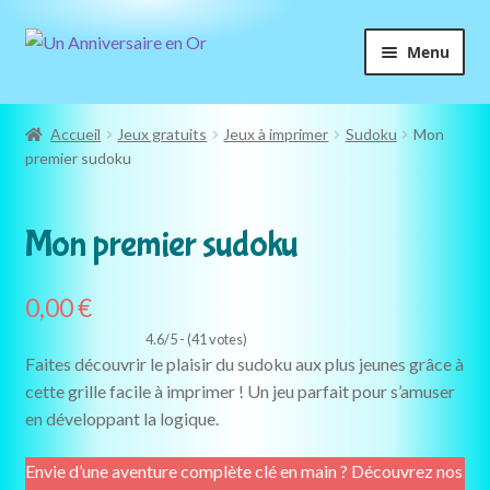
Aller
Aller
Menu
à
au
la
contenu
navigation
Accueil
Jeux gratuits
Jeux à imprimer
Sudoku
Mon
premier sudoku
GRATUIT
Mon premier sudoku
0,00
€
4.6/5 - (41 votes)
Faites découvrir le plaisir du sudoku aux plus jeunes grâce à
cette grille facile à imprimer ! Un jeu parfait pour s’amuser
en développant la logique.
Envie d’une aventure complète clé en main ? Découvrez nos