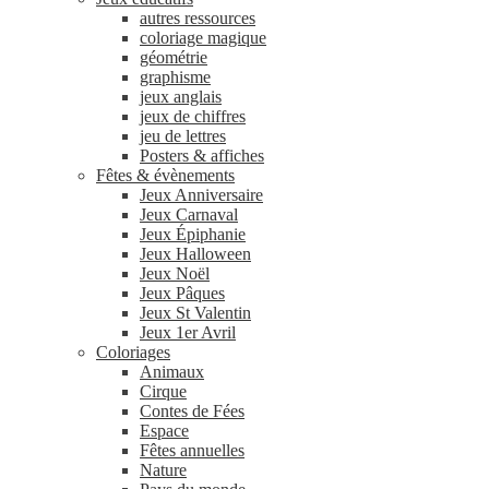
autres ressources
coloriage magique
géométrie
graphisme
jeux anglais
jeux de chiffres
jeu de lettres
Posters & affiches
Fêtes & évènements
Jeux Anniversaire
Jeux Carnaval
Jeux Épiphanie
Jeux Halloween
Jeux Noël
Jeux Pâques
Jeux St Valentin
Jeux 1er Avril
Coloriages
Animaux
Cirque
Contes de Fées
Espace
Fêtes annuelles
Nature