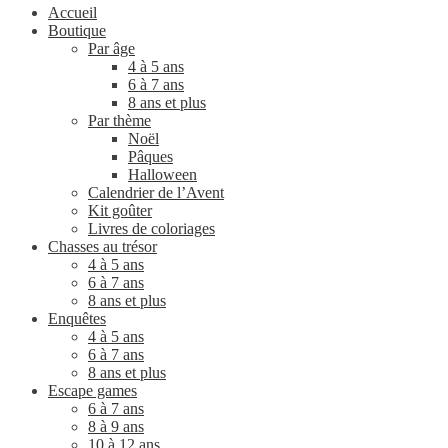
Accueil
Boutique
Par âge
4 à 5 ans
6 à 7 ans
8 ans et plus
Par thème
Noël
Pâques
Halloween
Calendrier de l’Avent
Kit goûter
Livres de coloriages
Chasses au trésor
4 à 5 ans
6 à 7 ans
8 ans et plus
Enquêtes
4 à 5 ans
6 à 7 ans
8 ans et plus
Escape games
6 à 7 ans
8 à 9 ans
10 à 12 ans