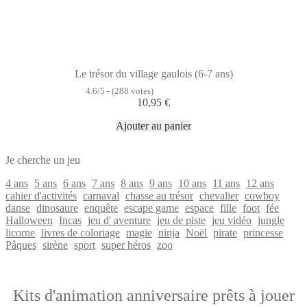
Le trésor du village gaulois (6-7 ans)
4.6/5 - (288 votes)
10,95
€
Ajouter au panier
Je cherche un jeu
4 ans
5 ans
6 ans
7 ans
8 ans
9 ans
10 ans
11 ans
12 ans
cahier d'activités
carnaval
chasse au trésor
chevalier
cowboy
danse
dinosaure
enquête
escape game
espace
fille
foot
fée
Halloween
Incas
jeu d' aventure
jeu de piste
jeu vidéo
jungle
licorne
livres de coloriage
magie
ninja
Noël
pirate
princesse
Pâques
sirène
sport
super héros
zoo
Kits d'animation anniversaire prêts à jouer