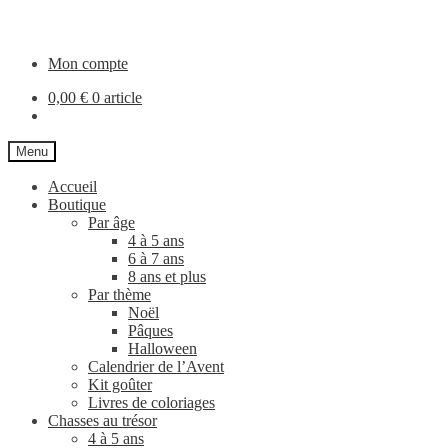
Aller
Aller
à
au
la
contenu
Mon compte
navigation
0,00
€
0 article
Menu
Accueil
Boutique
Par âge
4 à 5 ans
6 à 7 ans
8 ans et plus
Par thème
Noël
Pâques
Halloween
Calendrier de l’Avent
Kit goûter
Livres de coloriages
Chasses au trésor
4 à 5 ans