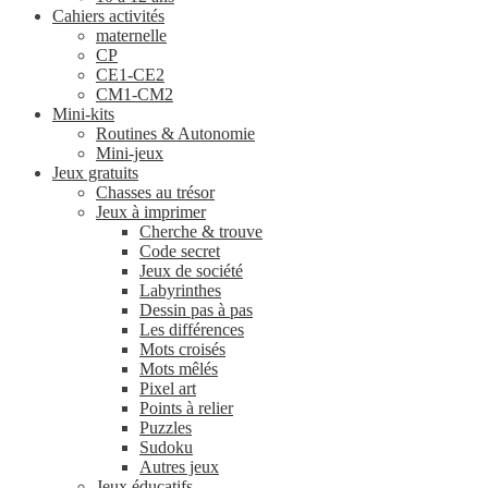
Cahiers activités
maternelle
CP
CE1-CE2
CM1-CM2
Mini-kits
Routines & Autonomie
Mini-jeux
Jeux gratuits
Chasses au trésor
Jeux à imprimer
Cherche & trouve
Code secret
Jeux de société
Labyrinthes
Dessin pas à pas
Les différences
Mots croisés
Mots mêlés
Pixel art
Points à relier
Puzzles
Sudoku
Autres jeux
Jeux éducatifs