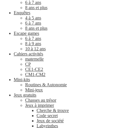
6 à 7 ans
8 ans et plus
Enquêtes
4 à 5 ans
6 à 7 ans
8 ans et plus
Escape games
6 à 7 ans
8 à 9 ans
10 à 12 ans
Cahiers activités
maternelle
CP
CE1-CE2
CM1-CM2
Mini-kits
Routines & Autonomie
Mini-jeux
Jeux gratuits
Chasses au trésor
Jeux à imprimer
Cherche & trouve
Code secret
Jeux de société
Labyrinthes