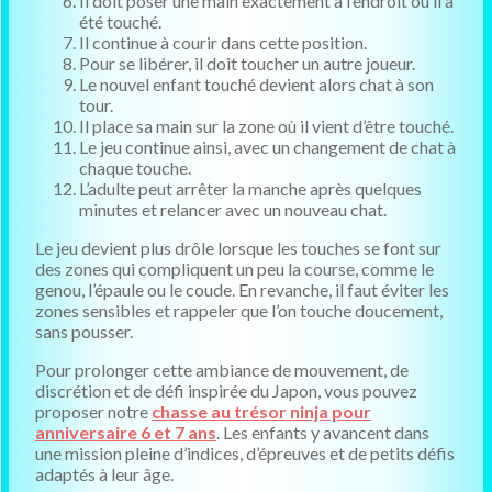
Il doit poser une main exactement à l’endroit où il a
été touché.
Il continue à courir dans cette position.
Pour se libérer, il doit toucher un autre joueur.
Le nouvel enfant touché devient alors chat à son
tour.
Il place sa main sur la zone où il vient d’être touché.
Le jeu continue ainsi, avec un changement de chat à
chaque touche.
L’adulte peut arrêter la manche après quelques
minutes et relancer avec un nouveau chat.
Le jeu devient plus drôle lorsque les touches se font sur
des zones qui compliquent un peu la course, comme le
genou, l’épaule ou le coude. En revanche, il faut éviter les
zones sensibles et rappeler que l’on touche doucement,
sans pousser.
Pour prolonger cette ambiance de mouvement, de
discrétion et de défi inspirée du Japon, vous pouvez
proposer notre
chasse au trésor ninja pour
anniversaire 6 et 7 ans
. Les enfants y avancent dans
une mission pleine d’indices, d’épreuves et de petits défis
adaptés à leur âge.