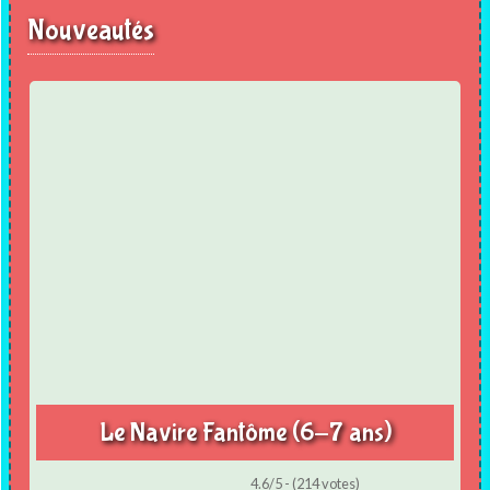
Nouveautés
Le Navire Fantôme (6-7 ans)
4.6/5 - (214 votes)