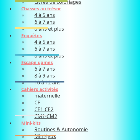
Livres de coloriages
Chasses au trésor
4 à 5 ans
6 à 7 ans
8 ans et plus
Enquêtes
4 à 5 ans
6 à 7 ans
8 ans et plus
Escape games
6 à 7 ans
8 à 9 ans
10 à 12 ans
Cahiers activités
maternelle
CP
CE1-CE2
CM1-CM2
Mini-kits
Routines & Autonomie
Mini-jeux