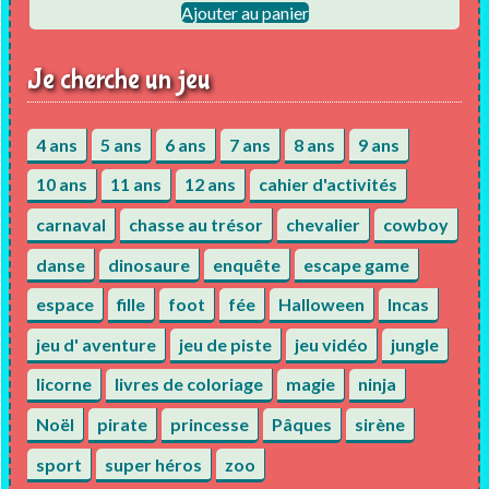
Ajouter au panier
Je cherche un jeu
4 ans
5 ans
6 ans
7 ans
8 ans
9 ans
10 ans
11 ans
12 ans
cahier d'activités
carnaval
chasse au trésor
chevalier
cowboy
danse
dinosaure
enquête
escape game
espace
fille
foot
fée
Halloween
Incas
jeu d' aventure
jeu de piste
jeu vidéo
jungle
licorne
livres de coloriage
magie
ninja
Noël
pirate
princesse
Pâques
sirène
sport
super héros
zoo