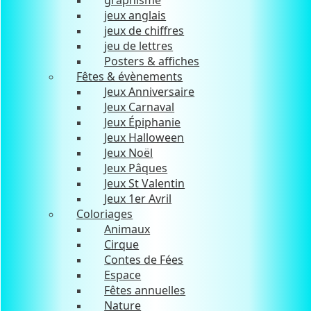
graphisme
jeux anglais
jeux de chiffres
jeu de lettres
Posters & affiches
Fêtes & évènements
Jeux Anniversaire
Jeux Carnaval
Jeux Épiphanie
Jeux Halloween
Jeux Noël
Jeux Pâques
Jeux St Valentin
Jeux 1er Avril
Coloriages
Animaux
Cirque
Contes de Fées
Espace
Fêtes annuelles
Nature