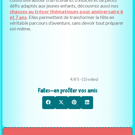
défis adaptés aux jeunes enfants, découvrez aussi nos
chasses au trésor thématiques pour anniversaire 6
et 7 ans
. Elles permettent de transformer la fête en
véritable parcours d’aventure, sans devoir tout préparer
soi-même.
4.9/5 - (15 votes)
Faites-en profiter vos amis
Share
Share
Share
Share
Facebook
X
Pinterest
LinkedIn
on
on
on
on
(Twitter)