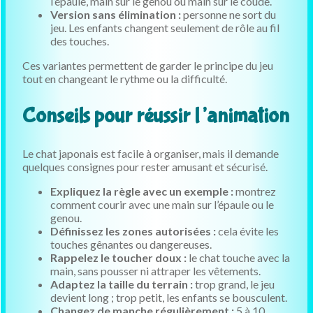
l’épaule, main sur le genou ou main sur le coude.
Version sans élimination :
personne ne sort du
jeu. Les enfants changent seulement de rôle au fil
des touches.
Ces variantes permettent de garder le principe du jeu
tout en changeant le rythme ou la difficulté.
Conseils pour réussir l’animation
Le chat japonais est facile à organiser, mais il demande
quelques consignes pour rester amusant et sécurisé.
Expliquez la règle avec un exemple :
montrez
comment courir avec une main sur l’épaule ou le
genou.
Définissez les zones autorisées :
cela évite les
touches gênantes ou dangereuses.
Rappelez le toucher doux :
le chat touche avec la
main, sans pousser ni attraper les vêtements.
Adaptez la taille du terrain :
trop grand, le jeu
devient long ; trop petit, les enfants se bousculent.
Changez de manche régulièrement :
5 à 10