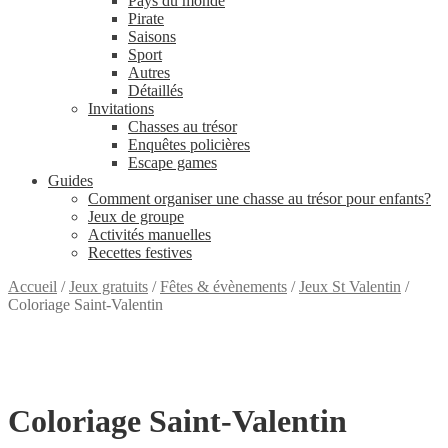
Pays du monde
Pirate
Saisons
Sport
Autres
Détaillés
Invitations
Chasses au trésor
Enquêtes policières
Escape games
Guides
Comment organiser une chasse au trésor pour enfants?
Jeux de groupe
Activités manuelles
Recettes festives
Accueil
/
Jeux gratuits
/
Fêtes & évènements
/
Jeux St Valentin
/
Coloriage Saint-Valentin
GRATUIT
Coloriage Saint-Valentin