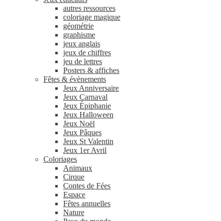
autres ressources
coloriage magique
géométrie
graphisme
jeux anglais
jeux de chiffres
jeu de lettres
Posters & affiches
Fêtes & évènements
Jeux Anniversaire
Jeux Carnaval
Jeux Épiphanie
Jeux Halloween
Jeux Noël
Jeux Pâques
Jeux St Valentin
Jeux 1er Avril
Coloriages
Animaux
Cirque
Contes de Fées
Espace
Fêtes annuelles
Nature