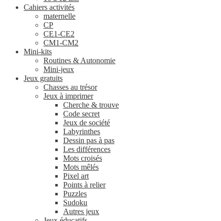
Cahiers activités
maternelle
CP
CE1-CE2
CM1-CM2
Mini-kits
Routines & Autonomie
Mini-jeux
Jeux gratuits
Chasses au trésor
Jeux à imprimer
Cherche & trouve
Code secret
Jeux de société
Labyrinthes
Dessin pas à pas
Les différences
Mots croisés
Mots mêlés
Pixel art
Points à relier
Puzzles
Sudoku
Autres jeux
Jeux éducatifs