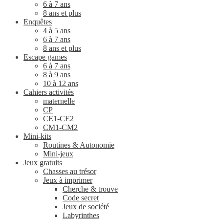
6 à 7 ans
8 ans et plus
Enquêtes
4 à 5 ans
6 à 7 ans
8 ans et plus
Escape games
6 à 7 ans
8 à 9 ans
10 à 12 ans
Cahiers activités
maternelle
CP
CE1-CE2
CM1-CM2
Mini-kits
Routines & Autonomie
Mini-jeux
Jeux gratuits
Chasses au trésor
Jeux à imprimer
Cherche & trouve
Code secret
Jeux de société
Labyrinthes