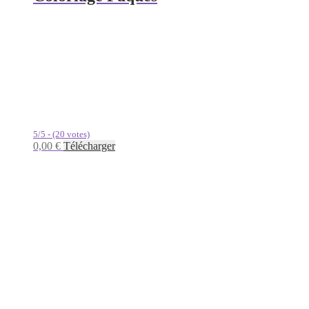
5/5 - (20 votes)
0,00
€
Télécharger