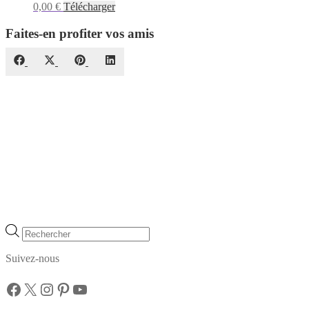
0,00
€
Télécharger
Faites-en profiter vos amis
Share
Share
Share
Share
Facebook
X
Pinterest
LinkedIn
on
on
on
on
(Twitter)
Recherche
de
produits
Suivez-nous
Facebook
X
Instagram
Pinterest
YouTube