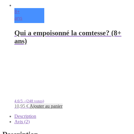
8+
ans
Qui a empoisonné la comtesse? (8+
ans)
4.6/5 - (248 votes)
10,95
€
Ajouter au panier
Description
Avis (2)