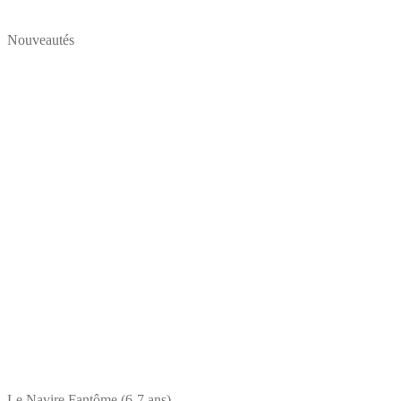
Nouveautés
Le Navire Fantôme (6-7 ans)