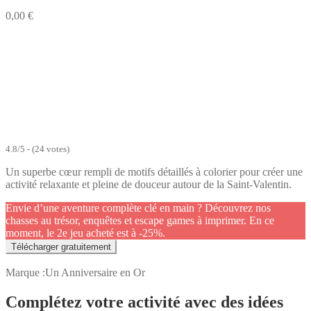
0,00
€
4.8/5 - (24 votes)
Un superbe cœur rempli de motifs détaillés à colorier pour créer une
activité relaxante et pleine de douceur autour de la Saint-Valentin.
Envie d’une aventure complète clé en main ? Découvrez nos
chasses au trésor, enquêtes et escape games à imprimer. En ce
moment, le 2e jeu acheté est à -25%.
Télécharger gratuitement
Marque :
Un Anniversaire en Or
Complétez votre activité avec des idées