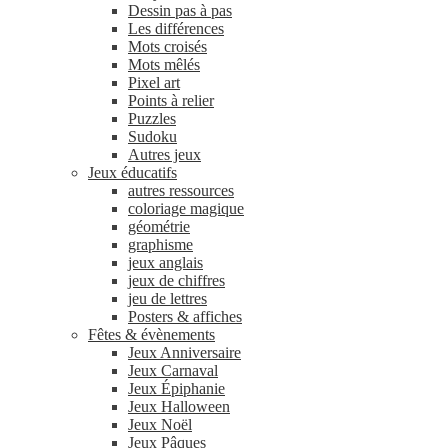
Dessin pas à pas
Les différences
Mots croisés
Mots mêlés
Pixel art
Points à relier
Puzzles
Sudoku
Autres jeux
Jeux éducatifs
autres ressources
coloriage magique
géométrie
graphisme
jeux anglais
jeux de chiffres
jeu de lettres
Posters & affiches
Fêtes & évènements
Jeux Anniversaire
Jeux Carnaval
Jeux Épiphanie
Jeux Halloween
Jeux Noël
Jeux Pâques