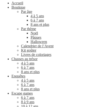
Accueil
Boutique
Par âge
4 à 5 ans
6 à 7 ans
8 ans et plus
Par thème
Noël
Pâques
Halloween
Calendrier de l’Avent
Kit goûter
Livres de coloriages
Chasses au trésor
4 à 5 ans
6 à 7 ans
8 ans et plus
Enquêtes
4 à 5 ans
6 à 7 ans
8 ans et plus
Escape games
6 à 7 ans
8 à 9 ans
10 à 12 ans