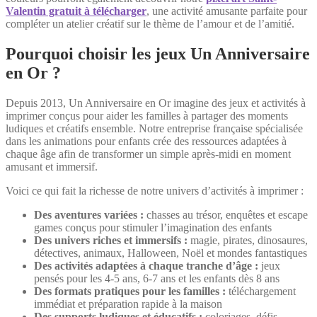
Valentin gratuit à télécharger
, une activité amusante parfaite pour
compléter un atelier créatif sur le thème de l’amour et de l’amitié.
Pourquoi choisir les jeux Un Anniversaire
en Or ?
Depuis 2013, Un Anniversaire en Or imagine des jeux et activités à
imprimer conçus pour aider les familles à partager des moments
ludiques et créatifs ensemble. Notre entreprise française spécialisée
dans les animations pour enfants crée des ressources adaptées à
chaque âge afin de transformer un simple après-midi en moment
amusant et immersif.
Voici ce qui fait la richesse de notre univers d’activités à imprimer :
Des aventures variées :
chasses au trésor, enquêtes et escape
games conçus pour stimuler l’imagination des enfants
Des univers riches et immersifs :
magie, pirates, dinosaures,
détectives, animaux, Halloween, Noël et mondes fantastiques
Des activités adaptées à chaque tranche d’âge :
jeux
pensés pour les 4-5 ans, 6-7 ans et les enfants dès 8 ans
Des formats pratiques pour les familles :
téléchargement
immédiat et préparation rapide à la maison
Des supports ludiques et éducatifs :
coloriages, défis,