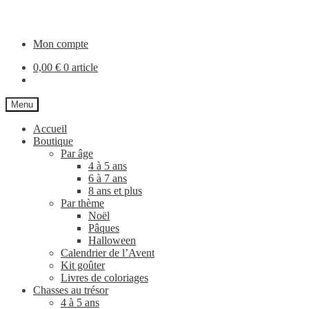
Aller
Aller
à
au
la
contenu
Mon compte
navigation
0,00
€
0 article
Menu
Accueil
Boutique
Par âge
4 à 5 ans
6 à 7 ans
8 ans et plus
Par thème
Noël
Pâques
Halloween
Calendrier de l’Avent
Kit goûter
Livres de coloriages
Chasses au trésor
4 à 5 ans