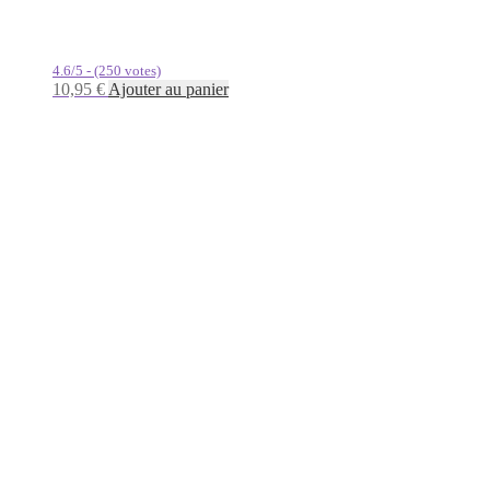
4.6/5 - (250 votes)
10,95
€
Ajouter au panier