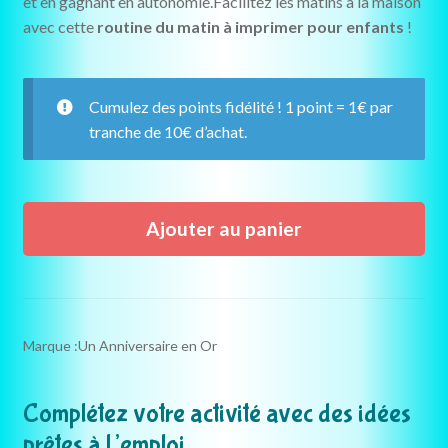
et en gagnant en autonomie.Facilitez les matins à la maison
avec cette
routine du matin à imprimer pour enfants
!
Cumulez des points fidélité ! 1 point = 1€ par
tranche de 10€ d’achat.
quantité
Ajouter au panier
de
Routine
du
matin
enfant
Marque :
Un Anniversaire en Or
à
imprimer
Complétez votre activité avec des idées
prêtes à l’emploi