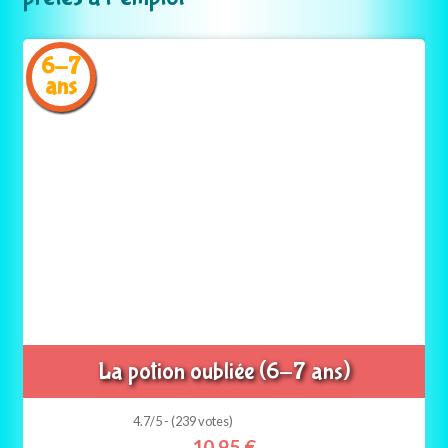
6-7
ans
La potion oubliée (6-7 ans)
4.7/5 - (239 votes)
10,95
€