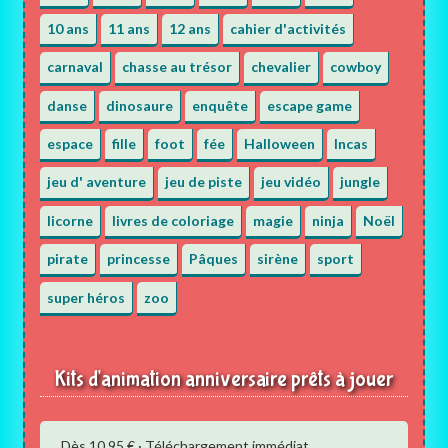
10 ans
11 ans
12 ans
cahier d'activités
carnaval
chasse au trésor
chevalier
cowboy
danse
dinosaure
enquête
escape game
espace
fille
foot
fée
Halloween
Incas
jeu d' aventure
jeu de piste
jeu vidéo
jungle
licorne
livres de coloriage
magie
ninja
Noël
pirate
princesse
Pâques
sirène
sport
super héros
zoo
Kits d'animation anniversaire prêts à jouer
Dès 10,95 € · Téléchargement immédiat