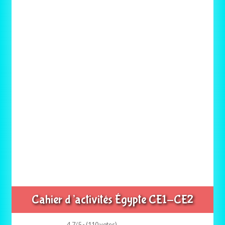
Cahier d’activités Égypte CE1-CE2
4.7/5 - (110 votes)