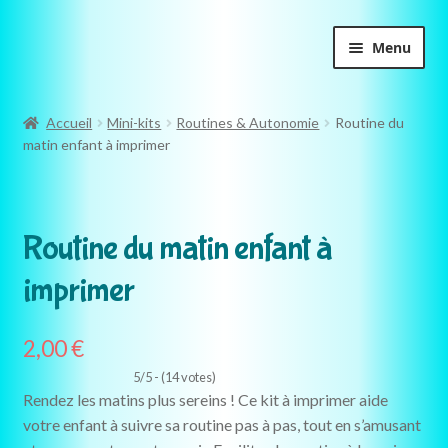
Aller
Aller
Menu
à
au
la
contenu
navigation
Accueil
Mini-kits
Routines & Autonomie
Routine du
matin enfant à imprimer
Routine du matin enfant à
imprimer
2,00
€
5/5 - (14 votes)
Rendez les matins plus sereins ! Ce kit à imprimer aide
votre enfant à suivre sa routine pas à pas, tout en s’amusant