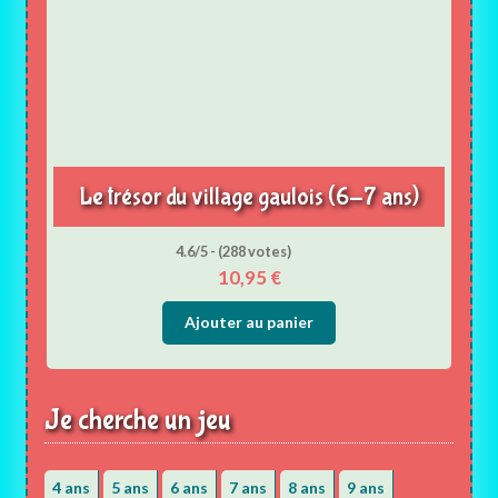
Le trésor du village gaulois (6-7 ans)
4.6/5 - (288 votes)
10,95
€
Ajouter au panier
Je cherche un jeu
4 ans
5 ans
6 ans
7 ans
8 ans
9 ans