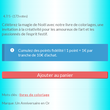
4.7/5 - (173 votes)
Célébrez la magie de Noël avec notre livre de coloriages, une
invitation à la créativité pour les amoureux de l’art et les
passionnés de l’esprit festif.
Cumulez des points fidélité ! 1 point = 1€ par
tranche de 10€ d’achat.
quantité
Ajouter au panier
de
Livre
de
coloriages
Mots clés :
livres de coloriage
Noël
Marque :
Un Anniversaire en Or