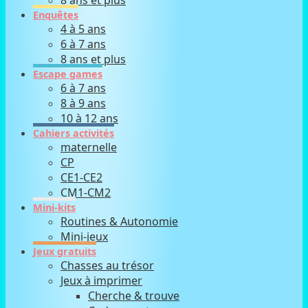
8 ans et plus
Enquêtes
4 à 5 ans
6 à 7 ans
8 ans et plus
Escape games
6 à 7 ans
8 à 9 ans
10 à 12 ans
Cahiers activités
maternelle
CP
CE1-CE2
CM1-CM2
Mini-kits
Routines & Autonomie
Mini-jeux
Jeux gratuits
Chasses au trésor
Jeux à imprimer
Cherche & trouve