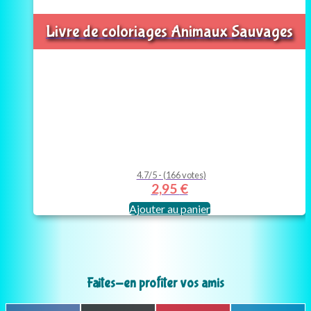
Livre de coloriages Animaux Sauvages
4.7/5 - (166 votes)
2,95
€
Ajouter au panier
Faites-en profiter vos amis