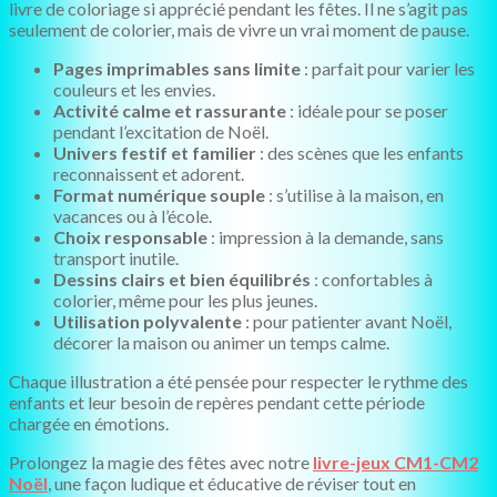
livre de coloriage si apprécié pendant les fêtes. Il ne s’agit pas
seulement de colorier, mais de vivre un vrai moment de pause.
Pages imprimables sans limite
: parfait pour varier les
couleurs et les envies.
Activité calme et rassurante
: idéale pour se poser
pendant l’excitation de Noël.
Univers festif et familier
: des scènes que les enfants
reconnaissent et adorent.
Format numérique souple
: s’utilise à la maison, en
vacances ou à l’école.
Choix responsable
: impression à la demande, sans
transport inutile.
Dessins clairs et bien équilibrés
: confortables à
colorier, même pour les plus jeunes.
Utilisation polyvalente
: pour patienter avant Noël,
décorer la maison ou animer un temps calme.
Chaque illustration a été pensée pour respecter le rythme des
enfants et leur besoin de repères pendant cette période
chargée en émotions.
Prolongez la magie des fêtes avec notre
livre-jeux CM1-CM2
Noël
, une façon ludique et éducative de réviser tout en