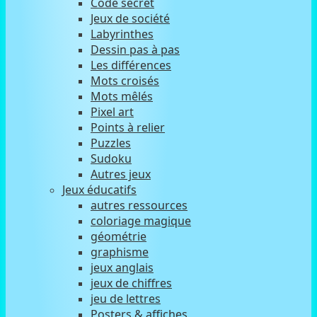
Code secret
Jeux de société
Labyrinthes
Dessin pas à pas
Les différences
Mots croisés
Mots mêlés
Pixel art
Points à relier
Puzzles
Sudoku
Autres jeux
Jeux éducatifs
autres ressources
coloriage magique
géométrie
graphisme
jeux anglais
jeux de chiffres
jeu de lettres
Posters & affiches