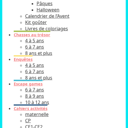
Pâques
Halloween
Calendrier de l’Avent
Kit goûter
Livres de coloriages
Chasses au trésor
4 à 5 ans
6 à 7 ans
8 ans et plus
Enquêtes
4 à 5 ans
6 à 7 ans
8 ans et plus
Escape games
6 à 7 ans
8 à 9 ans
10 à 12 ans
Cahiers activités
maternelle
CP
CE1-CE2