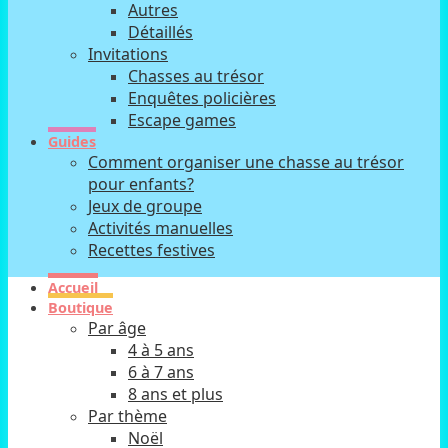
Autres
Détaillés
Invitations
Chasses au trésor
Enquêtes policières
Escape games
Guides
Comment organiser une chasse au trésor
pour enfants?
Jeux de groupe
Activités manuelles
Recettes festives
Accueil
Boutique
Par âge
4 à 5 ans
6 à 7 ans
8 ans et plus
Par thème
Noël