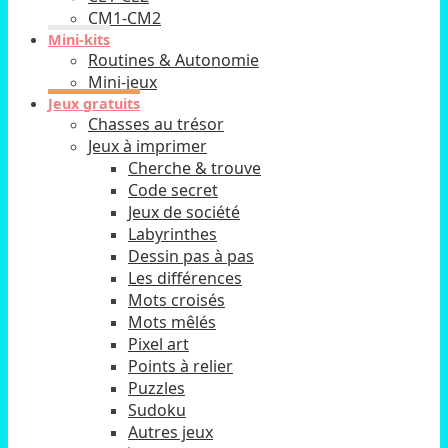
CM1-CM2
Mini-kits
Routines & Autonomie
Mini-jeux
Jeux gratuits
Chasses au trésor
Jeux à imprimer
Cherche & trouve
Code secret
Jeux de société
Labyrinthes
Dessin pas à pas
Les différences
Mots croisés
Mots mêlés
Pixel art
Points à relier
Puzzles
Sudoku
Autres jeux