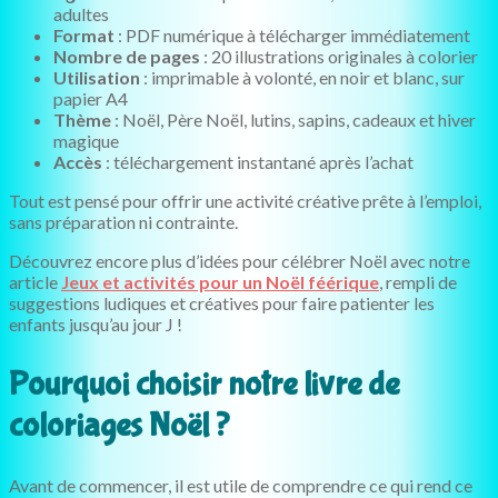
adultes
Format
: PDF numérique à télécharger immédiatement
Nombre de pages
: 20 illustrations originales à colorier
Utilisation
: imprimable à volonté, en noir et blanc, sur
papier A4
Thème
: Noël, Père Noël, lutins, sapins, cadeaux et hiver
magique
Accès
: téléchargement instantané après l’achat
Tout est pensé pour offrir une activité créative prête à l’emploi,
sans préparation ni contrainte.
Découvrez encore plus d’idées pour célébrer Noël avec notre
article
Jeux et activités pour un Noël féérique
, rempli de
suggestions ludiques et créatives pour faire patienter les
enfants jusqu’au jour J !
Pourquoi choisir notre livre de
coloriages Noël ?
Avant de commencer, il est utile de comprendre ce qui rend ce