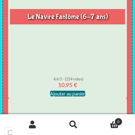
Le Navire Fantôme (6-7 ans)
4.6/5 - (214 votes)
10,95
€
Ajouter au panier
0
Recherche
de