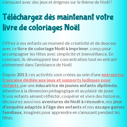
s’amusant avec des jeux et énigmes sur le thème de Noël !
Téléchargez dès maintenant votre
livre de coloriages Noël
Offrez à vos enfants un moment de créativité et de douceur
avec ce
livre de coloriage Noël à imprimer
, conçu pour
accompagner les fêtes avec simplicité et bienveillance. En
coloriant, ils développent leur concentration tout en entrant
pleinement dans l’ambiance de Noël.
Depuis
2013
, ces activités sont créées au sein d’une
entreprise
française dédiée aux jeux et supports ludiques pour
enfants
, par une
éducatrice de jeunes enfants diplômée
,
attentive à la dimension pédagogique et au plaisir de jouer.
Si vos enfants aiment réfléchir, coopérer et vivre des histoires,
découvrez aussi nos
aventures de Noël à résoudre
, nos
jeux
d’enquête adaptés à l’âge des enfants
et nos
escape games
familiaux
, imaginés pour apprendre en s’amusant pendant les
fêtes.