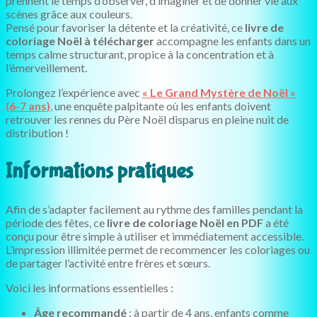
prennent le temps d’observer, d’imaginer et de donner vie aux
scènes grâce aux couleurs.
Pensé pour favoriser la détente et la créativité, ce
livre de
coloriage Noël à télécharger
accompagne les enfants dans un
temps calme structurant, propice à la concentration et à
l’émerveillement.
Prolongez l’expérience avec
« Le Grand Mystère de Noël »
(6-7 ans)
,
une enquête palpitante où les enfants doivent
retrouver les rennes du Père Noël disparus en pleine nuit de
distribution !
Informations pratiques
Afin de s’adapter facilement au rythme des familles pendant la
période des fêtes, ce
livre de coloriage Noël en PDF
a été
conçu pour être simple à utiliser et immédiatement accessible.
L’impression illimitée permet de recommencer les coloriages ou
de partager l’activité entre frères et sœurs.
Voici les informations essentielles :
Âge recommandé
: à partir de 4 ans, enfants comme