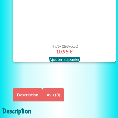
4.7/5 - (268 votes)
10,95
€
Ajouter au panier
Description
Avis (0)
Description