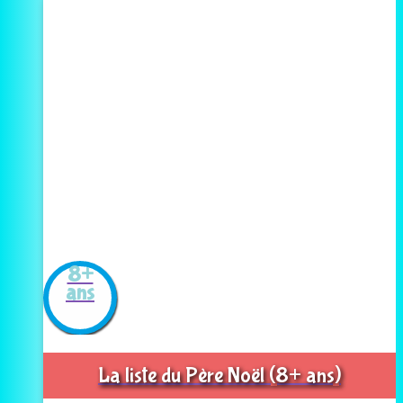
8+
ans
La liste du Père Noël (8+ ans)