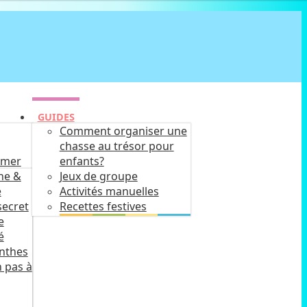
GUIDES
Comment organiser une
chasse au trésor pour
imer
enfants?
he &
Jeux de groupe
e
Activités manuelles
secret
Recettes festives
e
é
inthes
 pas à