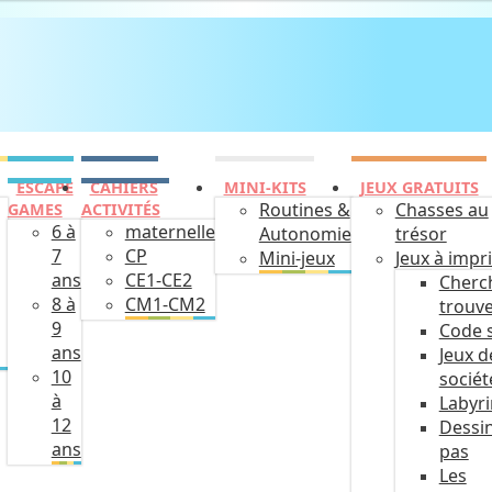
ESCAPE
CAHIERS
MINI-KITS
JEUX GRATUITS
Routines &
Chasses au
GAMES
ACTIVITÉS
6 à
maternelle
Autonomie
trésor
7
CP
Mini-jeux
Jeux à impr
ans
CE1-CE2
Cherc
8 à
CM1-CM2
trouv
9
Code 
ans
Jeux d
10
sociét
à
Labyr
12
Dessin
ans
pas
Les