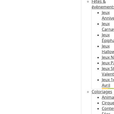
Fêtes &
évènement
Jeux
Annive
Jeux
Carna
Jeux
Épiph
Jeux
Hallo
Jeux N
Jeux 
Jeux S
Valent
Jeux 1
Avril
Coloriages
Anima
Cirqu
Conte