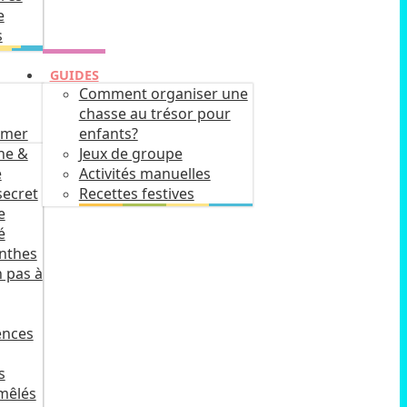
e
s
GUIDES
Comment organiser une
chasse au trésor pour
imer
enfants?
he &
Jeux de groupe
e
Activités manuelles
secret
Recettes festives
e
é
inthes
 pas à
ences
s
mêlés