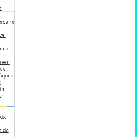
s
rsaire
val
anie
ween
oël
Pâques
t
in
er
ux
e
s de