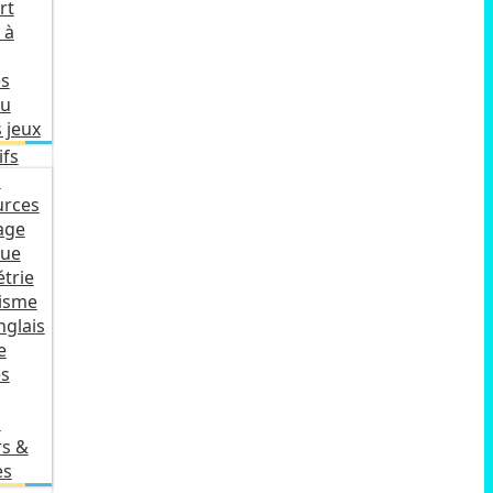
rt
 à
es
ku
 jeux
ifs
s
urces
age
ue
trie
isme
nglais
e
es
s
rs &
es