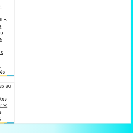
e
lles
e
du
e
ns
s
lés
es au
tes
ères
e
s