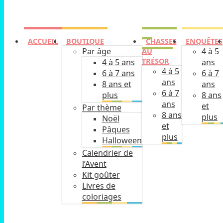
ACCUEIL
BOUTIQUE
CHASSES
ENQUÊTES
Par âge
4 à 5
AU
TRÉSOR
4 à 5 ans
ans
4 à 5
6 à 7 ans
6 à 7
ans
8 ans et
ans
6 à 7
plus
8 ans
ans
et
Par thème
8 ans
plus
Noël
et
Pâques
plus
Halloween
Calendrier de
l’Avent
Kit goûter
Livres de
coloriages