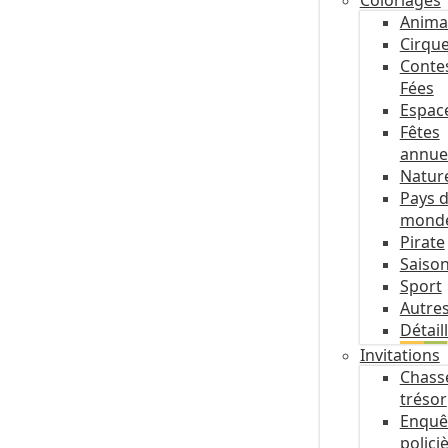
Coloriages
Anima
Cirqu
Conte
Fées
Espac
Fêtes
annue
Natur
Pays 
mond
Pirate
Saiso
Sport
Autre
Détail
Invitations
Chass
trésor
Enquê
polici