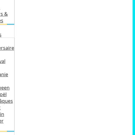
s
rs &
es
s
rsaire
val
anie
ween
oël
Pâques
t
in
er