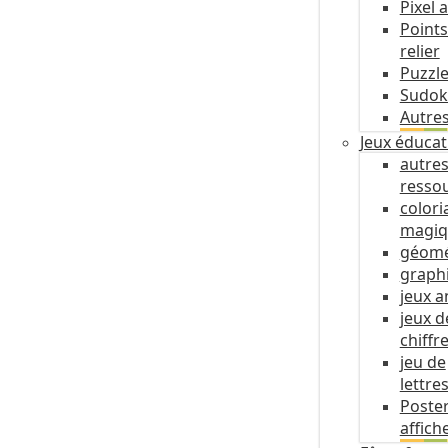
Pixel a
Points
relier
Puzzl
Sudo
Autres
Jeux éducat
autre
resso
colori
magiq
géomé
graph
jeux a
jeux d
chiffr
jeu de
lettre
Poste
affich