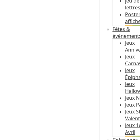
jeu de
lettre
Poste
affich
Fêtes &
évènement
Jeux
Annive
Jeux
Carna
Jeux
Épiph
Jeux
Hallo
Jeux N
Jeux 
Jeux S
Valent
Jeux 1
Avril