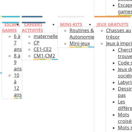
Escap
game
ESCAPE
CAHIERS
MINI-KITS
JEUX GRATUITS
Routines &
Chasses au
GAMES
ACTIVITÉS
6 à
maternelle
Autonomie
trésor
7
CP
Mini-jeux
Jeux à impr
ans
CE1-CE2
Cherc
8 à
CM1-CM2
trouv
9
Code 
ans
Jeux d
10
sociét
à
Labyr
12
Dessin
ans
pas
Les
différ
Mots
croisé
Mots 