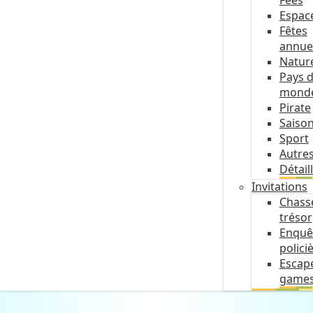
Fées
Espac
Fêtes
annue
Natur
Pays 
mond
Pirate
Saiso
Sport
Autre
Détail
Invitations
Chass
trésor
Enquê
polici
Escap
game