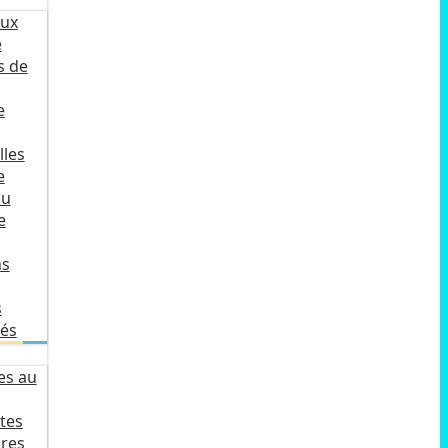
ux
e
s de
e
lles
e
du
e
ns
s
lés
es au
tes
ères