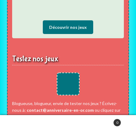
Découvrir nos jeux
Testez nos jeux
Blogueuse, blogueur, envie de tester nos jeux ? Écrivez-
nous à:
contact@anniversaire-en-or.com
ou cliquez sur
l'icône pour nous envoyer votre demande de partenariat.
0
Recherche
de