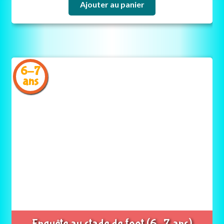
Ajouter au panier
6-7
ans
Enquête au stade de foot (6-7 ans)