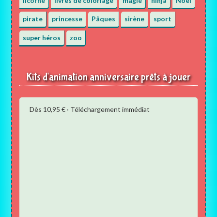
licorne
livres de coloriage
magie
ninja
Noël
pirate
princesse
Pâques
sirène
sport
super héros
zoo
Kits d'animation anniversaire prêts à jouer
Dès 10,95 € · Téléchargement immédiat