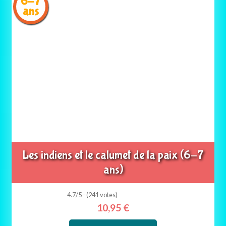
6-7
ans
Les indiens et le calumet de la paix (6-7
ans)
4.7/5 - (241 votes)
10,95
€