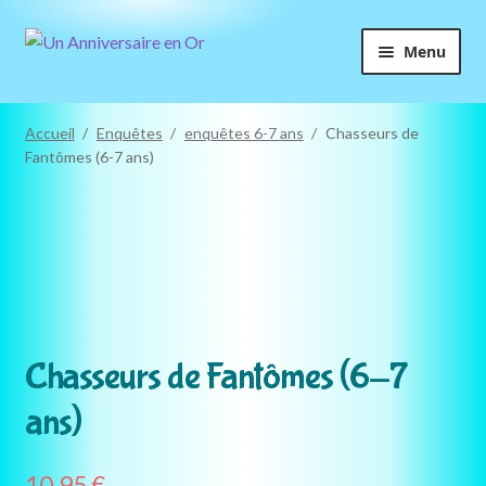
Aller
Aller
Menu
à
au
la
contenu
navigation
Accueil
/
Enquêtes
/
enquêtes 6-7 ans
/
Chasseurs de
Fantômes (6-7 ans)
6-7
ans
Chasseurs de Fantômes (6-7
ans)
10,95
€