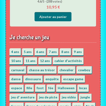
4.6/5 - (288 votes)
10,95
€
Ajouter au panier
Je cherche un jeu
4 ans
5 ans
6 ans
7 ans
8 ans
9 ans
10 ans
11 ans
12 ans
cahier d'activités
carnaval
chasse au trésor
chevalier
cowboy
danse
dinosaure
enquête
escape game
espace
fille
foot
fée
Halloween
Incas
jeu d' aventure
jeu de piste
jeu vidéo
jungle