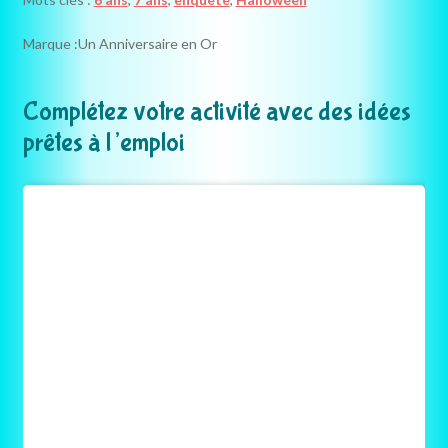
(6-
7
Marque :
Un Anniversaire en Or
ans)
Complétez votre activité avec des idées
prêtes à l’emploi