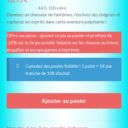
4.6/5 - (235 votes)
Devenez un chasseur de fantômes, résolvez des énigmes et
capturez les esprits dans cette aventure palpitante !
Offre vacances : ajoutez ce jeu au panier et profitez de
-25% sur le 2e jeu acheté. Valable sur les chasses au trésor,
enquêtes et escape games à imprimer.
Cumulez des points fidélité ! 1 point = 1€ par
tranche de 10€ d’achat.
quantité
Ajouter au panier
de
Chasseurs
de
Fantômes
Mots clés :
6 ans
,
7 ans
,
enquête
,
Halloween