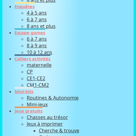
8 ans et plus
Enquêtes
4 à 5 ans
6 à 7 ans
8 ans et plus
Escape games
6 à 7 ans
8 à 9 ans
10 à 12 ans
Cahiers activités
maternelle
CP
CE1-CE2
CM1-CM2
Mini-kits
Routines & Autonomie
Mini-jeux
Jeux gratuits
Chasses au trésor
Jeux à imprimer
Cherche & trouve