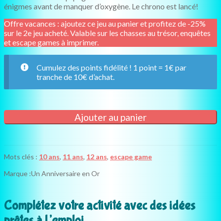
énigmes avant de manquer d’oxygène. Le chrono est lancé!
Offre vacances : ajoutez ce jeu au panier et profitez de -25%
sur le 2e jeu acheté. Valable sur les chasses au trésor, enquêtes
et escape games à imprimer.
Cumulez des points fidélité ! 1 point = 1€ par
tranche de 10€ d’achat.
quantité
Ajouter au panier
de
L'expédition
sous-
marine
Mots clés :
10 ans
,
11 ans
,
12 ans
,
escape game
(10+
ans)
Marque :
Un Anniversaire en Or
Complétez votre activité avec des idées
prêtes à l’emploi