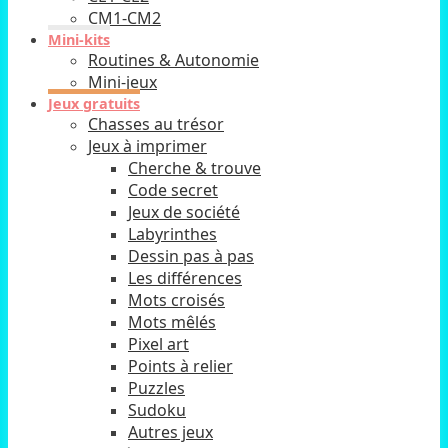
CM1-CM2
Mini-kits
Routines & Autonomie
Mini-jeux
Jeux gratuits
Chasses au trésor
Jeux à imprimer
Cherche & trouve
Code secret
Jeux de société
Labyrinthes
Dessin pas à pas
Les différences
Mots croisés
Mots mêlés
Pixel art
Points à relier
Puzzles
Sudoku
Autres jeux