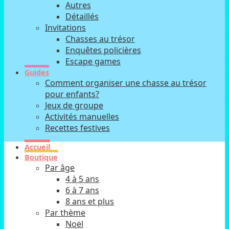
Autres
Détaillés
Invitations
Chasses au trésor
Enquêtes policières
Escape games
Guides
Comment organiser une chasse au trésor
pour enfants?
Jeux de groupe
Activités manuelles
Recettes festives
Accueil
Boutique
Par âge
4 à 5 ans
6 à 7 ans
8 ans et plus
Par thème
Noël