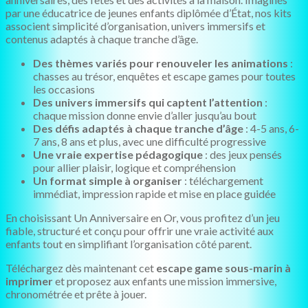
par une éducatrice de jeunes enfants diplômée d’État, nos kits
associent simplicité d’organisation, univers immersifs et
contenus adaptés à chaque tranche d’âge.
Des thèmes variés pour renouveler les animations
:
chasses au trésor, enquêtes et escape games pour toutes
les occasions
Des univers immersifs qui captent l’attention
:
chaque mission donne envie d’aller jusqu’au bout
Des défis adaptés à chaque tranche d’âge
: 4-5 ans, 6-
7 ans, 8 ans et plus, avec une difficulté progressive
Une vraie expertise pédagogique
: des jeux pensés
pour allier plaisir, logique et compréhension
Un format simple à organiser
: téléchargement
immédiat, impression rapide et mise en place guidée
En choisissant Un Anniversaire en Or, vous profitez d’un jeu
fiable, structuré et conçu pour offrir une vraie activité aux
enfants tout en simplifiant l’organisation côté parent.
Téléchargez dès maintenant cet
escape game sous-marin à
imprimer
et proposez aux enfants une mission immersive,
chronométrée et prête à jouer.