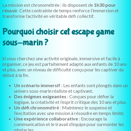
La mission est chronométrée : ils disposent de
1h30 pour
réussir
. Cette contrainte de temps renforce l’immersion et
transforme l’activité en véritable défi collectif.
Pourquoi choisir cet escape game
sous-marin ?
Si vous cherchez une activité originale, immersive et facile à
organiser, ce jeu est parfaitement adapté aux enfants de 10 ans
et plus, avec un niveau de difficulté conçu pour les captiver du
début à la fin.
Un scénario immersif
: Les enfants sont plongés dans un
univers sous-marin réaliste et captivant.
Des énigmes exigeantes
: Conçues pour défier la
logique, la créativité et l’esprit critique des 10 ans et plus.
Un défi chronométré
: Maintenez le suspense et
l’excitation avec une mission à résoudre en temps limité.
Une expérience collaborative
: Encourage la
communication et le travail d’équipe pour surmonter les
obstacles.