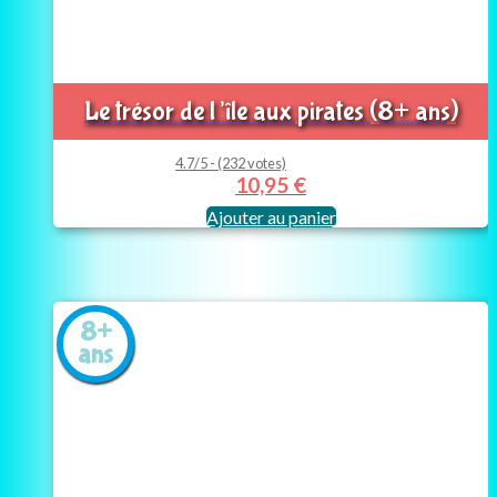
Le trésor de l’île aux pirates (8+ ans)
4.7/5 - (232 votes)
10,95
€
Ajouter au panier
8+
ans