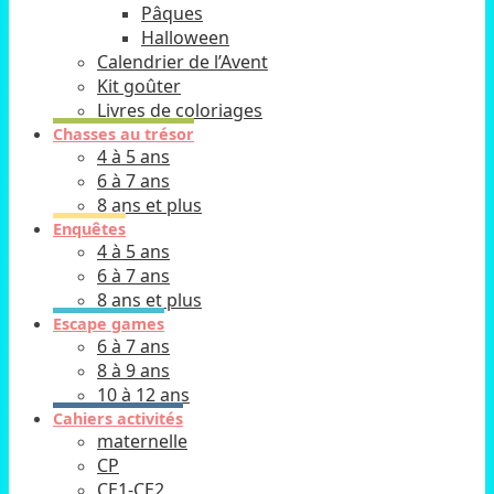
Pâques
Halloween
Calendrier de l’Avent
Kit goûter
Livres de coloriages
Chasses au trésor
4 à 5 ans
6 à 7 ans
8 ans et plus
Enquêtes
4 à 5 ans
6 à 7 ans
8 ans et plus
Escape games
6 à 7 ans
8 à 9 ans
10 à 12 ans
Cahiers activités
maternelle
CP
CE1-CE2