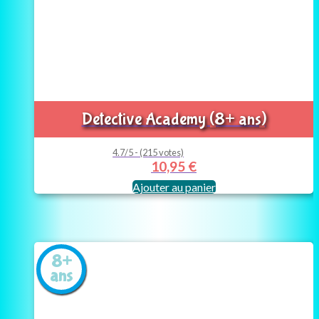
Detective Academy (8+ ans)
4.7/5 - (215 votes)
10,95
€
Ajouter au panier
8+
ans