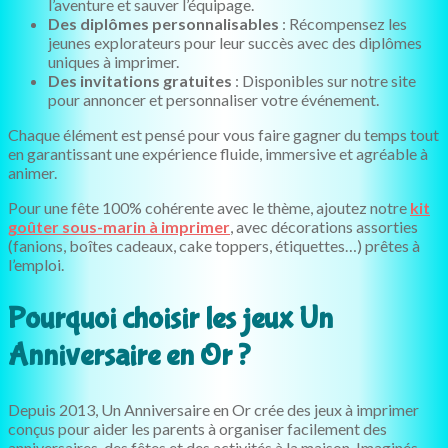
l’aventure et sauver l’équipage.
Des diplômes personnalisables
: Récompensez les
jeunes explorateurs pour leur succès avec des diplômes
uniques à imprimer.
Des invitations gratuites
: Disponibles sur notre site
pour annoncer et personnaliser votre événement.
Chaque élément est pensé pour vous faire gagner du temps tout
en garantissant une expérience fluide, immersive et agréable à
animer.
Pour une fête 100% cohérente avec le thème, ajoutez notre
kit
goûter sous-marin à imprimer
, avec décorations assorties
(fanions, boîtes cadeaux, cake toppers, étiquettes…) prêtes à
l’emploi.
Pourquoi choisir les jeux Un
Anniversaire en Or ?
Depuis 2013, Un Anniversaire en Or crée des jeux à imprimer
conçus pour aider les parents à organiser facilement des
anniversaires, des fêtes et des activités à la maison. Imaginés