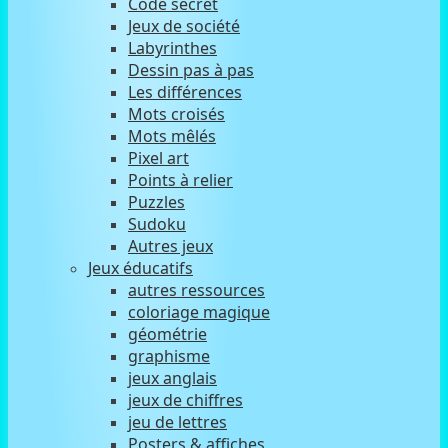
Code secret
Jeux de société
Labyrinthes
Dessin pas à pas
Les différences
Mots croisés
Mots mêlés
Pixel art
Points à relier
Puzzles
Sudoku
Autres jeux
Jeux éducatifs
autres ressources
coloriage magique
géométrie
graphisme
jeux anglais
jeux de chiffres
jeu de lettres
Posters & affiches