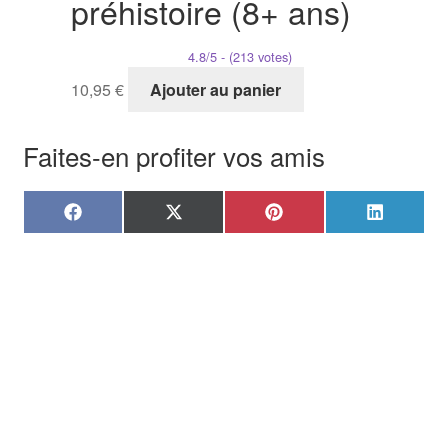
préhistoire (8+ ans)
4.8/5 - (213 votes)
10,95
€
Ajouter au panier
Faites-en profiter vos amis
Share
Share
Share
Share
F
X
P
L
on
on
on
on
a
(
i
i
c
T
n
n
e
w
t
k
b
i
e
e
o
t
r
d
o
t
e
I
k
e
s
n
r
t
)