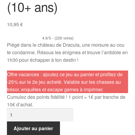
(10+ ans)
Mini-kits
10,95
€
Jeux gratuits
4.6/5 - (226 votes)
Guides
Piégé dans le château de Dracula, une morsure au cou
te condamne. Résous les énigmes et trouve l’antidote en
1h30 pour échapper à ton destin !
Offre vacances : ajoutez ce jeu au panier et profitez de
-25% sur le 2e jeu acheté. Valable sur les chasses au
trésor, enquêtes et escape games à imprimer.
Cumulez des points fidélité ! 1 point = 1€ par tranche de
10€ d’achat.
quantité
de
Le
Ajouter au panier
château