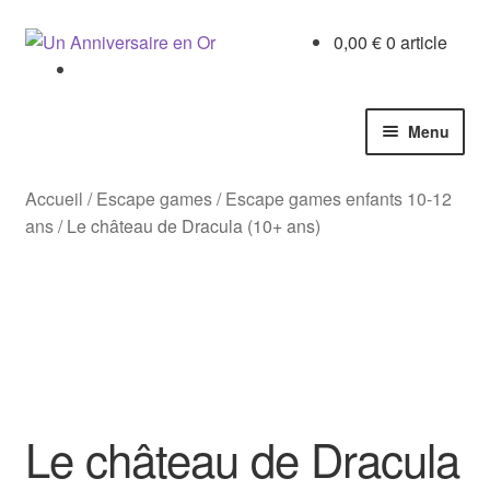
10+
ans
Aller
Aller
0,00
€
0 article
à
au
la
contenu
navigation
Menu
Accueil
Accueil
/
Escape games
/
Escape games enfants 10-12
ans
/
Le château de Dracula (10+ ans)
Boutique
Chasses au trésor
Enquêtes
Escape games
Le château de Dracula
Cahiers activités