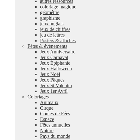
autres ressources
coloriage magique
géométrie
graphisme
jeux anglais
jeux de chiffres
jeu de lettres
Posters & affiches
Fêtes & évènements
Jeux Anniversaire
Jeux Carnaval
Jeux Épiphanie
Jeux Halloween
Jeux Noël
Jeux Pâques
Jeux St Valentin
Jeux 1er Avril
Coloriages
Animaux
Cirque
Contes de Fées
Espace
Fêtes annuelles
Nature
Pays du monde