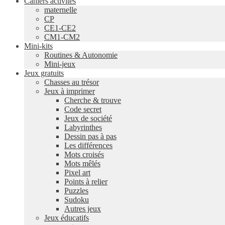
Cahiers activités
maternelle
CP
CE1-CE2
CM1-CM2
Mini-kits
Routines & Autonomie
Mini-jeux
Jeux gratuits
Chasses au trésor
Jeux à imprimer
Cherche & trouve
Code secret
Jeux de société
Labyrinthes
Dessin pas à pas
Les différences
Mots croisés
Mots mêlés
Pixel art
Points à relier
Puzzles
Sudoku
Autres jeux
Jeux éducatifs