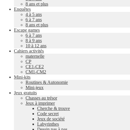
8 ans et plus
Enquêtes
4 à 5 ans
6 à 7 ans
8 ans et plus
Escape games
6 à 7 ans
8 à 9 ans
10 à 12 ans
Cahiers activités
maternelle
CP
CE1-CE2
CM1-CM2
Mini-kits
Routines & Autonomie
Mini-jeux
Jeux gratuits
Chasses au trésor
Jeux à imprimer
Cherche & trouve
Code secret
Jeux de société
Labyrinthes
Dessin pas à pas