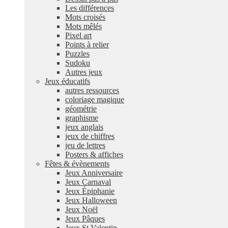
Les différences
Mots croisés
Mots mêlés
Pixel art
Points à relier
Puzzles
Sudoku
Autres jeux
Jeux éducatifs
autres ressources
coloriage magique
géométrie
graphisme
jeux anglais
jeux de chiffres
jeu de lettres
Posters & affiches
Fêtes & évènements
Jeux Anniversaire
Jeux Carnaval
Jeux Épiphanie
Jeux Halloween
Jeux Noël
Jeux Pâques
Jeux St Valentin