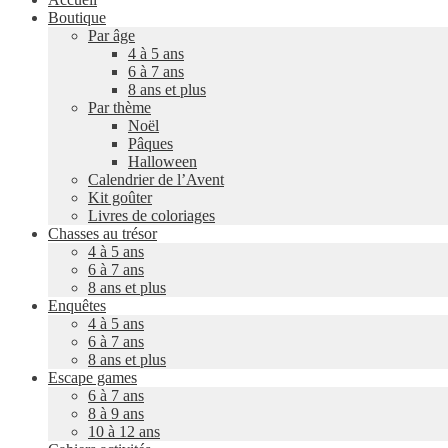
Boutique
Par âge
4 à 5 ans
6 à 7 ans
8 ans et plus
Par thème
Noël
Pâques
Halloween
Calendrier de l’Avent
Kit goûter
Livres de coloriages
Chasses au trésor
4 à 5 ans
6 à 7 ans
8 ans et plus
Enquêtes
4 à 5 ans
6 à 7 ans
8 ans et plus
Escape games
6 à 7 ans
8 à 9 ans
10 à 12 ans