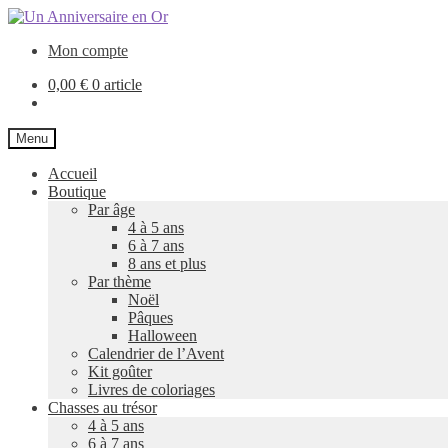
Aller
Aller
à
au
Mon compte
la
contenu
navigation
0,00
€
0 article
Menu
Accueil
Boutique
Par âge
4 à 5 ans
6 à 7 ans
8 ans et plus
Par thème
Noël
Pâques
Halloween
Calendrier de l’Avent
Kit goûter
Livres de coloriages
Chasses au trésor
4 à 5 ans
6 à 7 ans