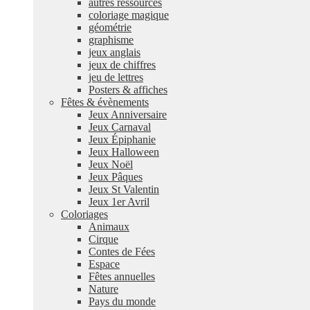
autres ressources
coloriage magique
géométrie
graphisme
jeux anglais
jeux de chiffres
jeu de lettres
Posters & affiches
Fêtes & évènements
Jeux Anniversaire
Jeux Carnaval
Jeux Épiphanie
Jeux Halloween
Jeux Noël
Jeux Pâques
Jeux St Valentin
Jeux 1er Avril
Coloriages
Animaux
Cirque
Contes de Fées
Espace
Fêtes annuelles
Nature
Pays du monde