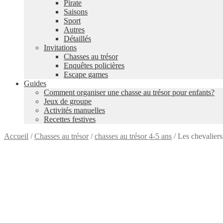
Pirate
Saisons
Sport
Autres
Détaillés
Invitations
Chasses au trésor
Enquêtes policières
Escape games
Guides
Comment organiser une chasse au trésor pour enfants?
Jeux de groupe
Activités manuelles
Recettes festives
Accueil
/
Chasses au trésor
/
chasses au trésor 4-5 ans
/
Les chevaliers
4-5
ans