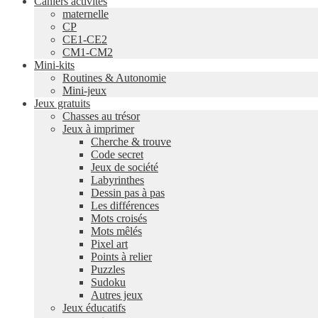
Cahiers activités
maternelle
CP
CE1-CE2
CM1-CM2
Mini-kits
Routines & Autonomie
Mini-jeux
Jeux gratuits
Chasses au trésor
Jeux à imprimer
Cherche & trouve
Code secret
Jeux de société
Labyrinthes
Dessin pas à pas
Les différences
Mots croisés
Mots mêlés
Pixel art
Points à relier
Puzzles
Sudoku
Autres jeux
Jeux éducatifs