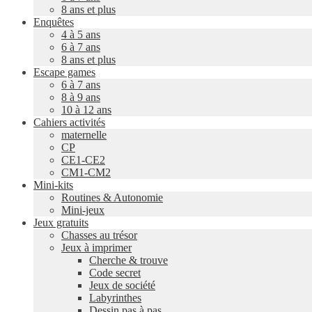
8 ans et plus
Enquêtes
4 à 5 ans
6 à 7 ans
8 ans et plus
Escape games
6 à 7 ans
8 à 9 ans
10 à 12 ans
Cahiers activités
maternelle
CP
CE1-CE2
CM1-CM2
Mini-kits
Routines & Autonomie
Mini-jeux
Jeux gratuits
Chasses au trésor
Jeux à imprimer
Cherche & trouve
Code secret
Jeux de société
Labyrinthes
Dessin pas à pas