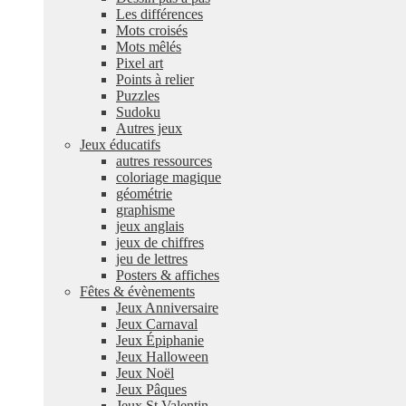
Les différences
Mots croisés
Mots mêlés
Pixel art
Points à relier
Puzzles
Sudoku
Autres jeux
Jeux éducatifs
autres ressources
coloriage magique
géométrie
graphisme
jeux anglais
jeux de chiffres
jeu de lettres
Posters & affiches
Fêtes & évènements
Jeux Anniversaire
Jeux Carnaval
Jeux Épiphanie
Jeux Halloween
Jeux Noël
Jeux Pâques
Jeux St Valentin