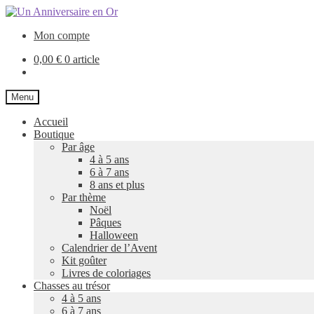
Aller
Aller
à
au
Mon compte
la
contenu
navigation
0,00
€
0 article
Menu
Accueil
Boutique
Par âge
4 à 5 ans
6 à 7 ans
8 ans et plus
Par thème
Noël
Pâques
Halloween
Calendrier de l’Avent
Kit goûter
Livres de coloriages
Chasses au trésor
4 à 5 ans
6 à 7 ans