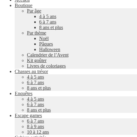
Boutique
Par âge
4 à 5 ans
6 à 7 ans
8 ans et plus
Par thème
Noël
Pâques
Halloween
Calendrier de l’Avent
Kit goûter
Livres de coloriages
Chasses au trésor
4 à 5 ans
6 à 7 ans
8 ans et plus
Enquêtes
4 à 5 ans
6 à 7 ans
8 ans et plus
Escape games
6 à 7 ans
8 à 9 ans
10 à 12 ans