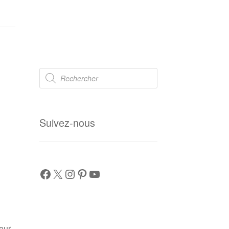
Recherche
de
produits
Suivez-nous
Facebook
X
Instagram
Pinterest
YouTube
eur.