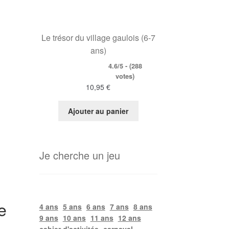
Le trésor du village gaulois (6-7
ans)
4.6/5 - (288
votes)
10,95
€
Ajouter au panier
Je cherche un jeu
e
4 ans
5 ans
6 ans
7 ans
8 ans
9 ans
10 ans
11 ans
12 ans