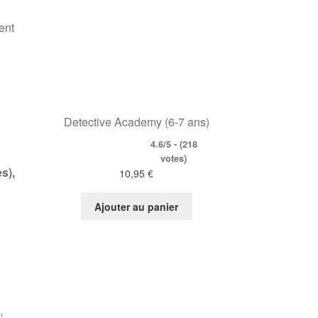
ent
Detective Academy (6-7 ans)
4.6/5 - (218
votes)
s),
10,95
€
Ajouter au panier
,