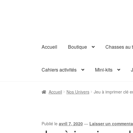
Aller
Aller
à
au
la
contenu
navigation
Accueil
Boutique
Chasses au t
Cahiers activités
Mini-kits
J
Accueil
Nos Univers
Jeu à imprimer clé 
Publié le
avril 7, 2020
—
Laisser un commenta