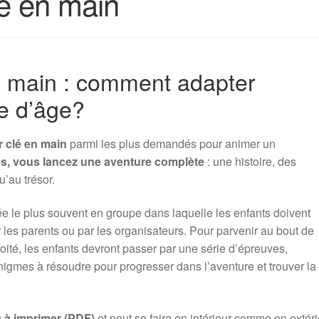
lé en main
n main : comment adapter
he d’âge?
r clé en main
parmi les plus demandés pour animer un
s, vous lancez une aventure complète
: une histoire, des
u’au trésor.
uée le plus souvent en groupe dans laquelle les enfants doivent
 les parents ou par les organisateurs. Pour parvenir au bout de
nvoité, les enfants devront passer par une série d’épreuves,
nigmes à résoudre pour progresser dans l’aventure et trouver la
u à imprimer (PDF)
et peut se faire en intérieur comme en extéri