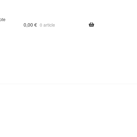
pte
0,00
€
0 article