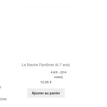
Le Navire Fantôme (6-7 ans)
4.6/5 - (214
votes)
10,95
€
e
Ajouter au panier
aires