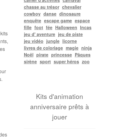
cahier d'activités
carnaval
chasse au trésor
chevalier
cowboy
danse
dinosaure
enquête
escape game
espace
fille
foot
fée
Halloween
Incas
kits
jeu d' aventure
jeu de piste
nts,
jeu vidéo
jungle
licorne
livres de coloriage
magie
ninja
des
Noël
pirate
princesse
Pâques
sirène
sport
super héros
zoo
our
s.
Kits d'animation
anniversaire prêts à
jouer
des