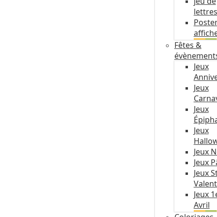
jeu de
lettre
Poste
affich
Fêtes &
évènement
Jeux
Annive
Jeux
Carna
Jeux
Épiph
Jeux
Hallo
Jeux N
Jeux 
Jeux S
Valent
Jeux 1
Avril