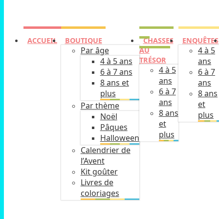
ACCUEIL
BOUTIQUE
CHASSES
ENQUÊTES
Par âge
4 à 5
AU
TRÉSOR
4 à 5 ans
ans
4 à 5
6 à 7 ans
6 à 7
ans
8 ans et
ans
6 à 7
plus
8 ans
ans
et
Par thème
8 ans
plus
Noël
et
Pâques
plus
Halloween
Calendrier de
l’Avent
Kit goûter
Livres de
coloriages