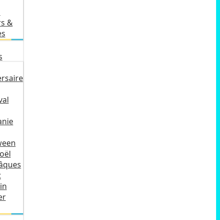
s
rs &
es
s
rsaire
val
anie
ween
oël
Pâques
t
in
er