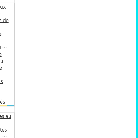
ux
e
s de
e
lles
e
du
e
ns
s
lés
es au
tes
ères