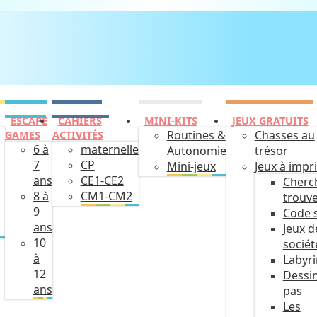
ESCAPE
CAHIERS
MINI-KITS
JEUX GRATUITS
Routines &
Chasses au
GAMES
ACTIVITÉS
6 à
maternelle
Autonomie
trésor
7
CP
Mini-jeux
Jeux à impr
ans
CE1-CE2
Cherc
8 à
CM1-CM2
trouv
9
Code 
ans
Jeux d
10
sociét
à
Labyr
12
Dessin
ans
pas
Les