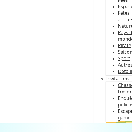
Fées
Espac
Fêtes
annue
Natur
Pays 
mond
Pirate
Saiso
Sport
Autre
Détail
Invitations
Chass
trésor
Enquê
polici
Escap
game