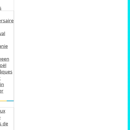
s
rsaire
val
anie
ween
oël
Pâques
t
in
er
ux
e
s de