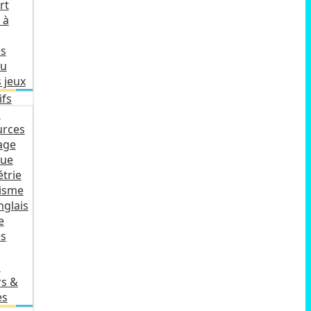
rt
 à
es
ku
 jeux
ifs
s
urces
age
ue
trie
isme
nglais
e
es
s
rs &
es