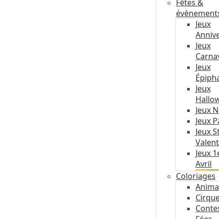
Fêtes &
évènement
Jeux
Annive
Jeux
Carna
Jeux
Épiph
Jeux
Hallo
Jeux N
Jeux 
Jeux S
Valent
Jeux 1
Avril
Coloriages
Anima
Cirqu
Conte