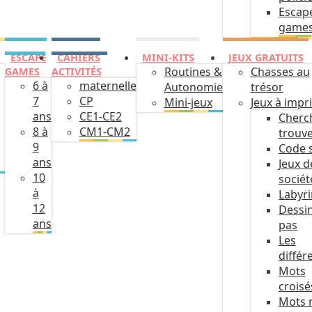
Escap
game
ESCAPE
CAHIERS
MINI-KITS
JEUX GRATUITS
Routines &
Chasses au
GAMES
ACTIVITÉS
6 à
maternelle
Autonomie
trésor
7
CP
Mini-jeux
Jeux à impr
ans
CE1-CE2
Cherc
8 à
CM1-CM2
trouv
9
Code 
ans
Jeux d
10
sociét
à
Labyr
12
Dessin
ans
pas
Les
différ
Mots
croisé
Mots 