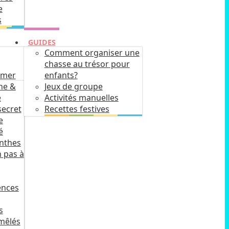
e
s
GUIDES
Comment organiser une
chasse au trésor pour
imer
enfants?
he &
Jeux de groupe
e
Activités manuelles
secret
Recettes festives
e
é
inthes
 pas à
ences
s
mêlés