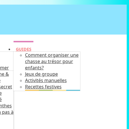
GUIDES
Comment organiser une
chasse au trésor pour
imer
enfants?
he &
Jeux de groupe
e
Activités manuelles
secret
Recettes festives
e
é
inthes
 pas à