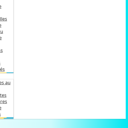
e
lles
e
du
e
ns
s
lés
es au
tes
ères
e
s