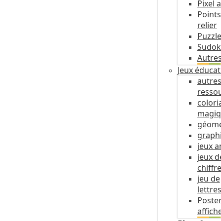
Pixel a
Points
relier
Puzzl
Sudo
Autres
Jeux éducat
autre
resso
colori
magiq
géomé
graph
jeux a
jeux d
chiffr
jeu de
lettre
Poste
affich