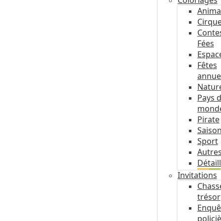
Coloriages
Anima
Cirqu
Conte
Fées
Espac
Fêtes
annue
Natur
Pays 
mond
Pirate
Saiso
Sport
Autre
Détail
Invitations
Chass
trésor
Enquê
polici