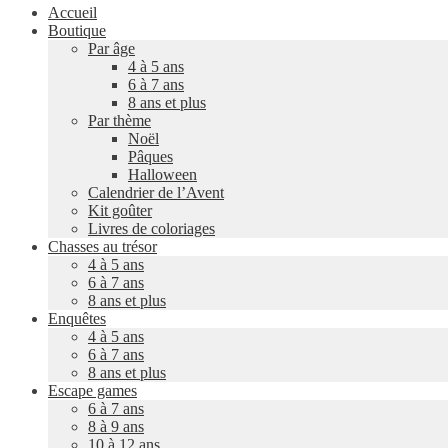
Accueil
Boutique
Par âge
4 à 5 ans
6 à 7 ans
8 ans et plus
Par thème
Noël
Pâques
Halloween
Calendrier de l’Avent
Kit goûter
Livres de coloriages
Chasses au trésor
4 à 5 ans
6 à 7 ans
8 ans et plus
Enquêtes
4 à 5 ans
6 à 7 ans
8 ans et plus
Escape games
6 à 7 ans
8 à 9 ans
10 à 12 ans