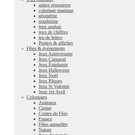
autres ressources
coloriage magique
géométrie
graphisme
jeux anglais
jeux de chiffres
jeu de lettres
Posters & affiches
Fêtes & évènements
Jeux Anniversaire
Jeux Carnaval
Jeux Épiphanie
Jeux Halloween
Jeux Noël
Jeux Pâques
Jeux St Valentin
Jeux 1er Avril
Coloriages
Animaux
Cirque
Contes de Fées
Espace
Fêtes annuelles
Nature