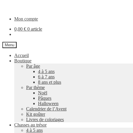
Aller
Aller
à
au
la
contenu
Mon compte
navigation
0,00
€
0 article
Menu
Accueil
Boutique
Par âge
4 à 5 ans
6 à 7 ans
8 ans et plus
Par thème
Noël
Pâques
Halloween
Calendrier de l’Avent
Kit goûter
Livres de coloriages
Chasses au trésor
4 à 5 ans