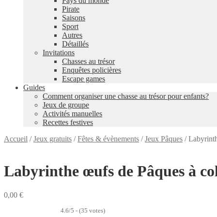
Pays du monde
Pirate
Saisons
Sport
Autres
Détaillés
Invitations
Chasses au trésor
Enquêtes policières
Escape games
Guides
Comment organiser une chasse au trésor pour enfants?
Jeux de groupe
Activités manuelles
Recettes festives
Accueil
/
Jeux gratuits
/
Fêtes & évènements
/
Jeux Pâques
/
Labyrinth
Labyrinthe œufs de Pâques à co
0,00
€
4.6/5 - (35 votes)