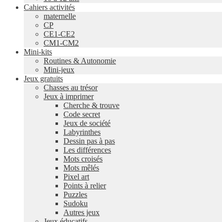
Cahiers activités
maternelle
CP
CE1-CE2
CM1-CM2
Mini-kits
Routines & Autonomie
Mini-jeux
Jeux gratuits
Chasses au trésor
Jeux à imprimer
Cherche & trouve
Code secret
Jeux de société
Labyrinthes
Dessin pas à pas
Les différences
Mots croisés
Mots mêlés
Pixel art
Points à relier
Puzzles
Sudoku
Autres jeux
Jeux éducatifs