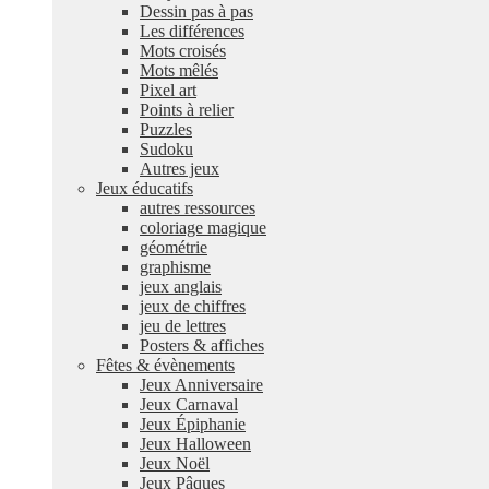
Dessin pas à pas
Les différences
Mots croisés
Mots mêlés
Pixel art
Points à relier
Puzzles
Sudoku
Autres jeux
Jeux éducatifs
autres ressources
coloriage magique
géométrie
graphisme
jeux anglais
jeux de chiffres
jeu de lettres
Posters & affiches
Fêtes & évènements
Jeux Anniversaire
Jeux Carnaval
Jeux Épiphanie
Jeux Halloween
Jeux Noël
Jeux Pâques