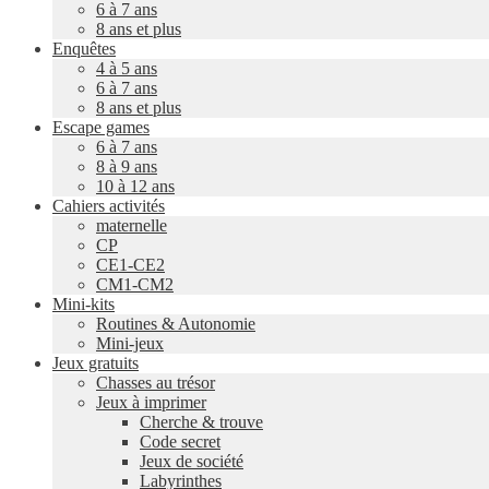
6 à 7 ans
8 ans et plus
Enquêtes
4 à 5 ans
6 à 7 ans
8 ans et plus
Escape games
6 à 7 ans
8 à 9 ans
10 à 12 ans
Cahiers activités
maternelle
CP
CE1-CE2
CM1-CM2
Mini-kits
Routines & Autonomie
Mini-jeux
Jeux gratuits
Chasses au trésor
Jeux à imprimer
Cherche & trouve
Code secret
Jeux de société
Labyrinthes