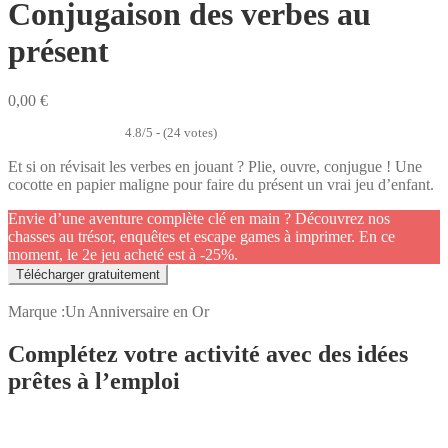
Conjugaison des verbes au
présent
0,00
€
4.8/5 - (24 votes)
Et si on révisait les verbes en jouant ? Plie, ouvre, conjugue ! Une
cocotte en papier maligne pour faire du présent un vrai jeu d’enfant.
Envie d’une aventure complète clé en main ? Découvrez nos
chasses au trésor, enquêtes et escape games à imprimer. En ce
moment, le 2e jeu acheté est à -25%.
Télécharger gratuitement
Marque :
Un Anniversaire en Or
Complétez votre activité avec des idées
prêtes à l’emploi