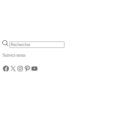
Recherche
de
produits
Suivez-nous
Facebook
X
Instagram
Pinterest
YouTube