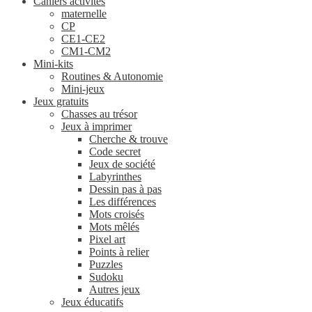
Cahiers activités
maternelle
CP
CE1-CE2
CM1-CM2
Mini-kits
Routines & Autonomie
Mini-jeux
Jeux gratuits
Chasses au trésor
Jeux à imprimer
Cherche & trouve
Code secret
Jeux de société
Labyrinthes
Dessin pas à pas
Les différences
Mots croisés
Mots mêlés
Pixel art
Points à relier
Puzzles
Sudoku
Autres jeux
Jeux éducatifs