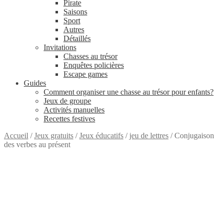
Pirate
Saisons
Sport
Autres
Détaillés
Invitations
Chasses au trésor
Enquêtes policières
Escape games
Guides
Comment organiser une chasse au trésor pour enfants?
Jeux de groupe
Activités manuelles
Recettes festives
Accueil
/
Jeux gratuits
/
Jeux éducatifs
/
jeu de lettres
/
Conjugaison
des verbes au présent
GRATUIT