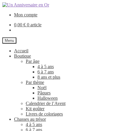
Aller
Aller
à
au
Mon compte
la
contenu
navigation
0,00
€
0 article
Menu
Accueil
Boutique
Par âge
4 à 5 ans
6 à 7 ans
8 ans et plus
Par thème
Noël
Pâques
Halloween
Calendrier de l’Avent
Kit goûter
Livres de coloriages
Chasses au trésor
4 à 5 ans
6 à 7 ans