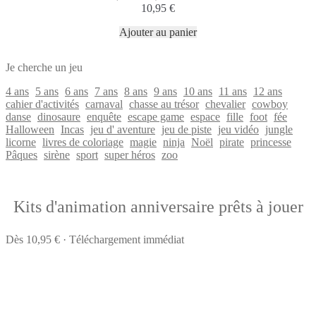
10,95
€
Ajouter au panier
Je cherche un jeu
4 ans
5 ans
6 ans
7 ans
8 ans
9 ans
10 ans
11 ans
12 ans
cahier d'activités
carnaval
chasse au trésor
chevalier
cowboy
danse
dinosaure
enquête
escape game
espace
fille
foot
fée
Halloween
Incas
jeu d' aventure
jeu de piste
jeu vidéo
jungle
licorne
livres de coloriage
magie
ninja
Noël
pirate
princesse
Pâques
sirène
sport
super héros
zoo
Kits d'animation anniversaire prêts à jouer
Dès 10,95 € · Téléchargement immédiat