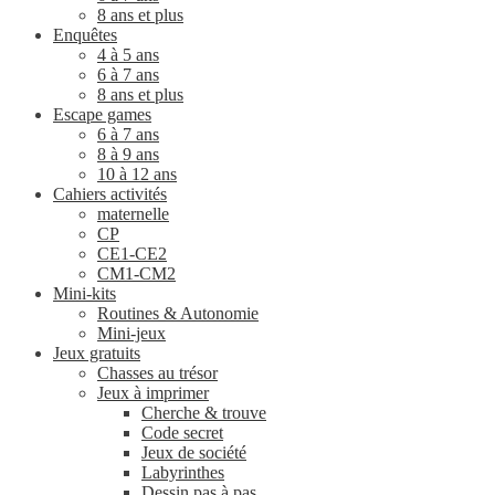
8 ans et plus
Enquêtes
4 à 5 ans
6 à 7 ans
8 ans et plus
Escape games
6 à 7 ans
8 à 9 ans
10 à 12 ans
Cahiers activités
maternelle
CP
CE1-CE2
CM1-CM2
Mini-kits
Routines & Autonomie
Mini-jeux
Jeux gratuits
Chasses au trésor
Jeux à imprimer
Cherche & trouve
Code secret
Jeux de société
Labyrinthes
Dessin pas à pas