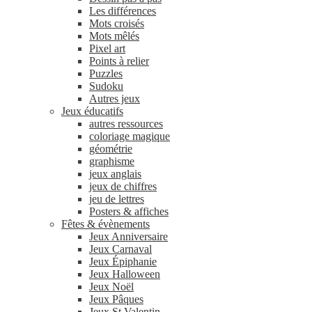
Les différences
Mots croisés
Mots mêlés
Pixel art
Points à relier
Puzzles
Sudoku
Autres jeux
Jeux éducatifs
autres ressources
coloriage magique
géométrie
graphisme
jeux anglais
jeux de chiffres
jeu de lettres
Posters & affiches
Fêtes & évènements
Jeux Anniversaire
Jeux Carnaval
Jeux Épiphanie
Jeux Halloween
Jeux Noël
Jeux Pâques
Jeux St Valentin