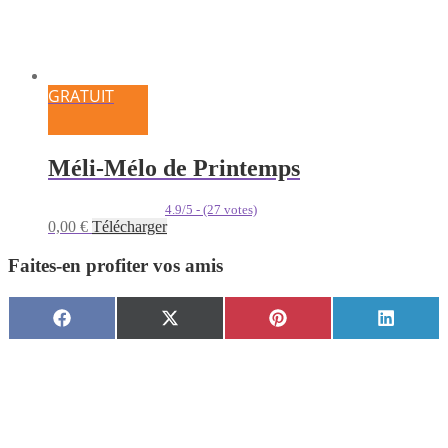
GRATUIT
Méli-Mélo de Printemps
4.9/5 - (27 votes)
0,00
€
Télécharger
Faites-en profiter vos amis
Share
Share
Share
Share
Facebook
X
Pinterest
LinkedI
on
on
on
on
(Twitter)