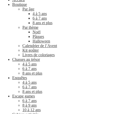
Boutique
Par âge
4 à 5 ans
6 à 7 ans
8 ans et plus
Par thème
Noël
Pâques
Halloween
Calendrier de l’Avent
Kit goûter
Livres de coloriages
Chasses au trésor
4 à 5 ans
6 à 7 ans
8 ans et plus
Enquêtes
4 à 5 ans
6 à 7 ans
8 ans et plus
Escape games
6 à 7 ans
8 à 9 ans
10 à 12 ans