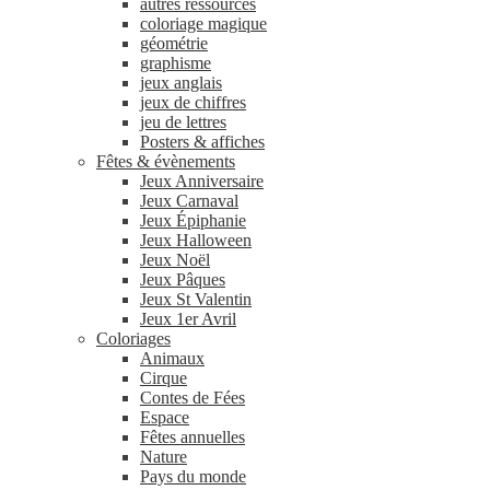
autres ressources
coloriage magique
géométrie
graphisme
jeux anglais
jeux de chiffres
jeu de lettres
Posters & affiches
Fêtes & évènements
Jeux Anniversaire
Jeux Carnaval
Jeux Épiphanie
Jeux Halloween
Jeux Noël
Jeux Pâques
Jeux St Valentin
Jeux 1er Avril
Coloriages
Animaux
Cirque
Contes de Fées
Espace
Fêtes annuelles
Nature
Pays du monde