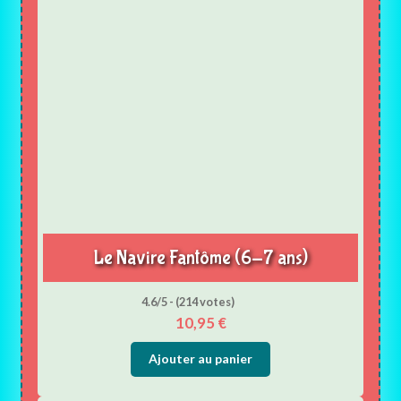
Le Navire Fantôme (6-7 ans)
4.6/5 - (214 votes)
10,95
€
Ajouter au panier