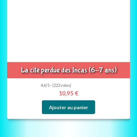
La cité perdue des Incas (6-7 ans)
4.6/5 - (222 votes)
10,95
€
Ajouter au panier