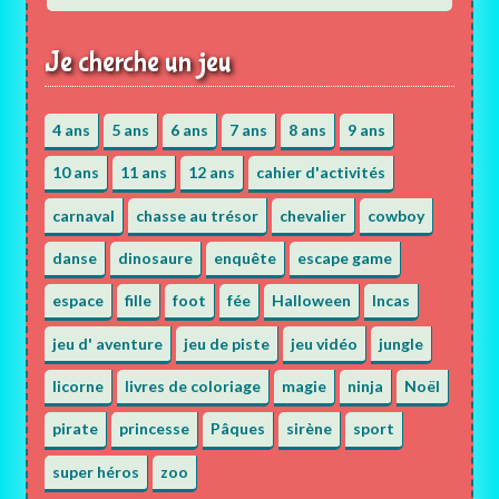
Je cherche un jeu
4 ans
5 ans
6 ans
7 ans
8 ans
9 ans
10 ans
11 ans
12 ans
cahier d'activités
carnaval
chasse au trésor
chevalier
cowboy
danse
dinosaure
enquête
escape game
espace
fille
foot
fée
Halloween
Incas
jeu d' aventure
jeu de piste
jeu vidéo
jungle
licorne
livres de coloriage
magie
ninja
Noël
pirate
princesse
Pâques
sirène
sport
super héros
zoo