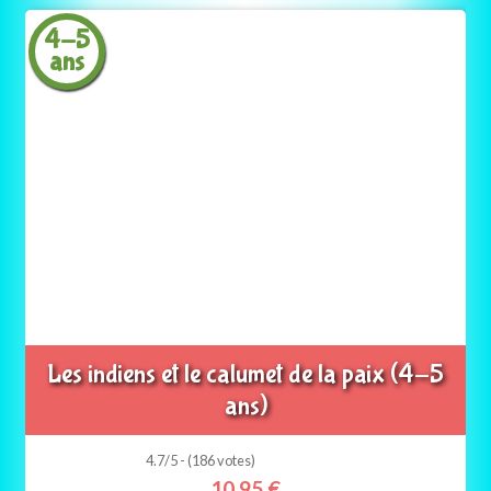
4-5
ans
Les indiens et le calumet de la paix (4-5
ans)
4.7/5 - (186 votes)
10,95
€