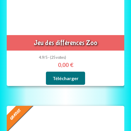
Jeu des différences Zoo
4.9/5 - (25 votes)
0,00
€
Télécharger
GRATUIT