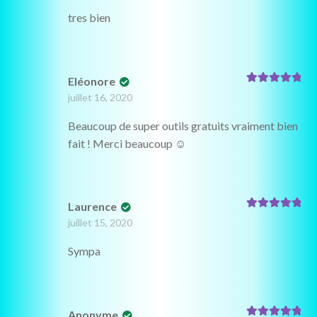
tres bien
Eléonore
Note
5
sur 5
juillet 16, 2020
Beaucoup de super outils gratuits vraiment bien
fait ! Merci beaucoup ☺️
Laurence
Note
5
sur 5
juillet 15, 2020
Sympa
Anonyme