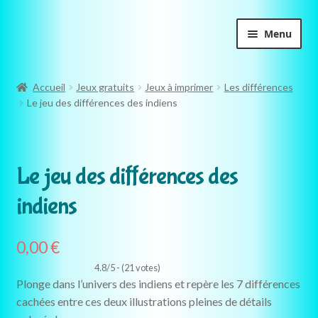
Aller
Aller
Menu
à
au
la
contenu
Accueil
navigation
Accueil
Jeux gratuits
Jeux à imprimer
Les différences
Le jeu des différences des indiens
Boutique
GRATUIT
Chasses au trésor
Le jeu des différences des
Enquêtes
indiens
Escape games
0,00
€
Cahiers activités
4.8/5 - (21 votes)
Plonge dans l’univers des indiens et repère les 7 différences
Mini-kits
cachées entre ces deux illustrations pleines de détails