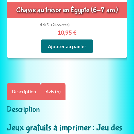
Chasse au trésor en Égypte (6-7 ans)
4.6/5 - (246 votes)
10,95
€
Ajouter au panier
Description
Avis (6)
Description
Jeux gratuits à imprimer : Jeu des