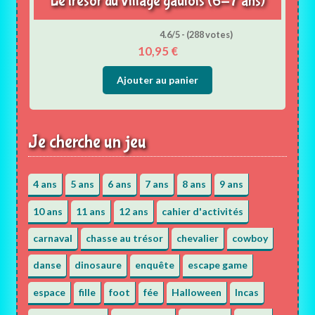
Le trésor du village gaulois (6-7 ans)
4.6/5 - (288 votes)
10,95
€
Ajouter au panier
Je cherche un jeu
4 ans
5 ans
6 ans
7 ans
8 ans
9 ans
10 ans
11 ans
12 ans
cahier d'activités
carnaval
chasse au trésor
chevalier
cowboy
danse
dinosaure
enquête
escape game
espace
fille
foot
fée
Halloween
Incas