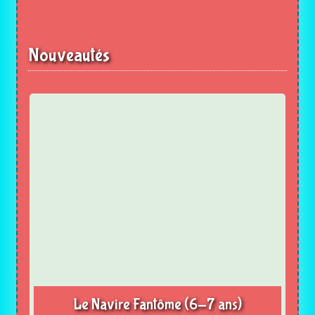
Nouveautés
Le Navire Fantôme (6-7 ans)