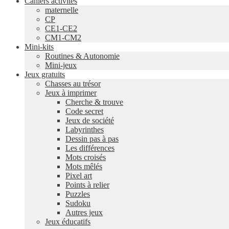
Cahiers activités
maternelle
CP
CE1-CE2
CM1-CM2
Mini-kits
Routines & Autonomie
Mini-jeux
Jeux gratuits
Chasses au trésor
Jeux à imprimer
Cherche & trouve
Code secret
Jeux de société
Labyrinthes
Dessin pas à pas
Les différences
Mots croisés
Mots mêlés
Pixel art
Points à relier
Puzzles
Sudoku
Autres jeux
Jeux éducatifs