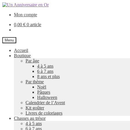
Aller
Aller
à
au
Mon compte
la
contenu
navigation
0,00
€
0 article
Menu
Accueil
Boutique
Par âge
4 à 5 ans
6 à 7 ans
8 ans et plus
Par thème
Noël
Pâques
Halloween
Calendrier de l’Avent
Kit goûter
Livres de coloriages
Chasses au trésor
4 à 5 ans
6 à 7 ans