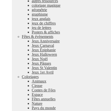
autres ressources
coloriage magique
géométrie
graphisme
jeux anglais
jeux de chiffres
jeu de lettres
Posters & affiches
Fêtes & évènements
Jeux Anniversaire
Jeux Carnaval
Jeux Épiphanie
Jeux Halloween
Jeux Noël
Jeux Pâques
Jeux St Valentin
Jeux 1er Avril
Coloriages
Animaux
Cirque
Contes de Fées
Espace
Fêtes annuelles
Nature
Pays du monde