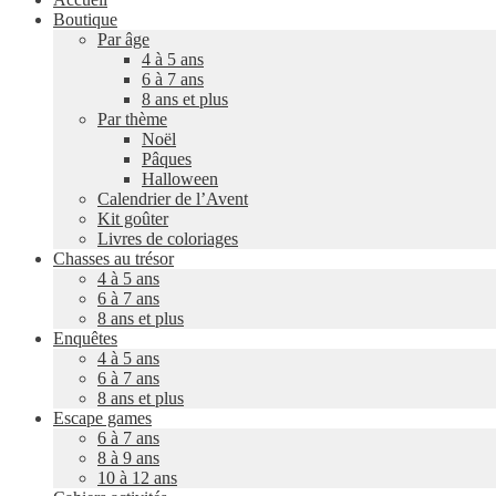
Boutique
Par âge
4 à 5 ans
6 à 7 ans
8 ans et plus
Par thème
Noël
Pâques
Halloween
Calendrier de l’Avent
Kit goûter
Livres de coloriages
Chasses au trésor
4 à 5 ans
6 à 7 ans
8 ans et plus
Enquêtes
4 à 5 ans
6 à 7 ans
8 ans et plus
Escape games
6 à 7 ans
8 à 9 ans
10 à 12 ans