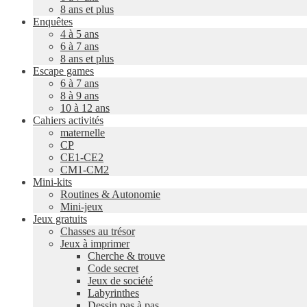
8 ans et plus
Enquêtes
4 à 5 ans
6 à 7 ans
8 ans et plus
Escape games
6 à 7 ans
8 à 9 ans
10 à 12 ans
Cahiers activités
maternelle
CP
CE1-CE2
CM1-CM2
Mini-kits
Routines & Autonomie
Mini-jeux
Jeux gratuits
Chasses au trésor
Jeux à imprimer
Cherche & trouve
Code secret
Jeux de société
Labyrinthes
Dessin pas à pas