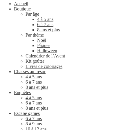
Accueil
Boutique
Par âge
4 à 5 ans
6 à 7 ans
8 ans et plus
Par thème
Noël
Pâques
Halloween
Calendrier de l’Avent
Kit goûter
Livres de coloriages
Chasses au trésor
4 à 5 ans
6 à 7 ans
8 ans et plus
Enquêtes
4 à 5 ans
6 à 7 ans
8 ans et plus
Escape games
6 à 7 ans
8 à 9 ans
10 à 12 ans