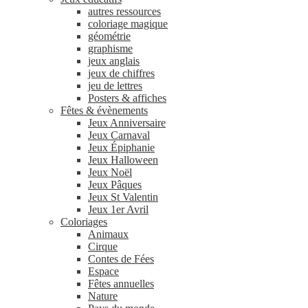
autres ressources
coloriage magique
géométrie
graphisme
jeux anglais
jeux de chiffres
jeu de lettres
Posters & affiches
Fêtes & évènements
Jeux Anniversaire
Jeux Carnaval
Jeux Épiphanie
Jeux Halloween
Jeux Noël
Jeux Pâques
Jeux St Valentin
Jeux 1er Avril
Coloriages
Animaux
Cirque
Contes de Fées
Espace
Fêtes annuelles
Nature