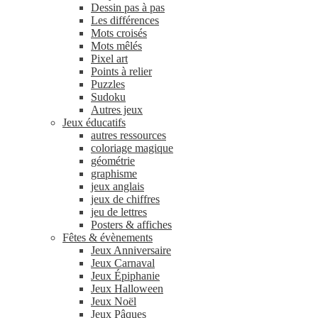
Dessin pas à pas
Les différences
Mots croisés
Mots mêlés
Pixel art
Points à relier
Puzzles
Sudoku
Autres jeux
Jeux éducatifs
autres ressources
coloriage magique
géométrie
graphisme
jeux anglais
jeux de chiffres
jeu de lettres
Posters & affiches
Fêtes & évènements
Jeux Anniversaire
Jeux Carnaval
Jeux Épiphanie
Jeux Halloween
Jeux Noël
Jeux Pâques