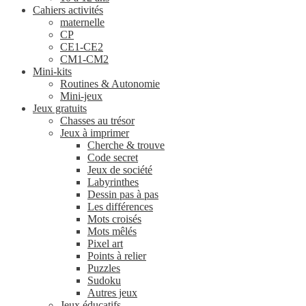
Cahiers activités
maternelle
CP
CE1-CE2
CM1-CM2
Mini-kits
Routines & Autonomie
Mini-jeux
Jeux gratuits
Chasses au trésor
Jeux à imprimer
Cherche & trouve
Code secret
Jeux de société
Labyrinthes
Dessin pas à pas
Les différences
Mots croisés
Mots mêlés
Pixel art
Points à relier
Puzzles
Sudoku
Autres jeux
Jeux éducatifs