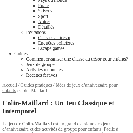
Pays du monde
Pirate
Saisons
Sport
Autres
Détaillés
Invitations
Chasses au trésor
Enquêtes policières
Escape games
Guides
Comment organiser une chasse au trésor pour enfants?
Jeux de groupe
Activités manuelles
Recettes festives
Accueil
/
Guides pratiques
/
Idées de jeux d’anniversaire pour
enfants
/
Colin-Maillard
Colin-Maillard : Un Jeu Classique et
Intemporel
Le
jeu de Colin-Maillard
est un grand classique des jeux
d’anniversaire et des activités de groupe pour enfants. Facile à