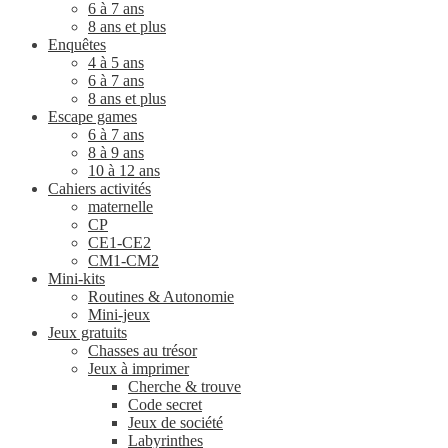
6 à 7 ans
8 ans et plus
Enquêtes
4 à 5 ans
6 à 7 ans
8 ans et plus
Escape games
6 à 7 ans
8 à 9 ans
10 à 12 ans
Cahiers activités
maternelle
CP
CE1-CE2
CM1-CM2
Mini-kits
Routines & Autonomie
Mini-jeux
Jeux gratuits
Chasses au trésor
Jeux à imprimer
Cherche & trouve
Code secret
Jeux de société
Labyrinthes