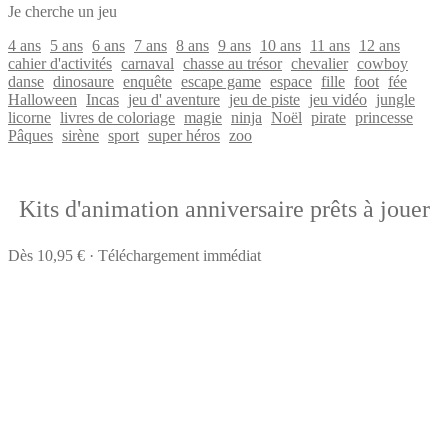
Je cherche un jeu
4 ans
5 ans
6 ans
7 ans
8 ans
9 ans
10 ans
11 ans
12 ans
cahier d'activités
carnaval
chasse au trésor
chevalier
cowboy
danse
dinosaure
enquête
escape game
espace
fille
foot
fée
Halloween
Incas
jeu d' aventure
jeu de piste
jeu vidéo
jungle
licorne
livres de coloriage
magie
ninja
Noël
pirate
princesse
Pâques
sirène
sport
super héros
zoo
Kits d'animation anniversaire prêts à jouer
Dès 10,95 € · Téléchargement immédiat