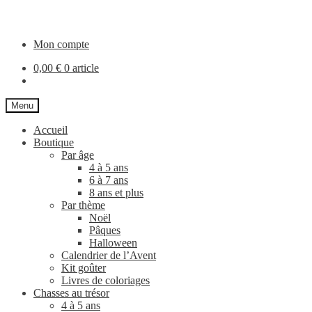
Aller
Aller
à
au
la
contenu
Mon compte
navigation
0,00
€
0 article
Menu
Accueil
Boutique
Par âge
4 à 5 ans
6 à 7 ans
8 ans et plus
Par thème
Noël
Pâques
Halloween
Calendrier de l’Avent
Kit goûter
Livres de coloriages
Chasses au trésor
4 à 5 ans