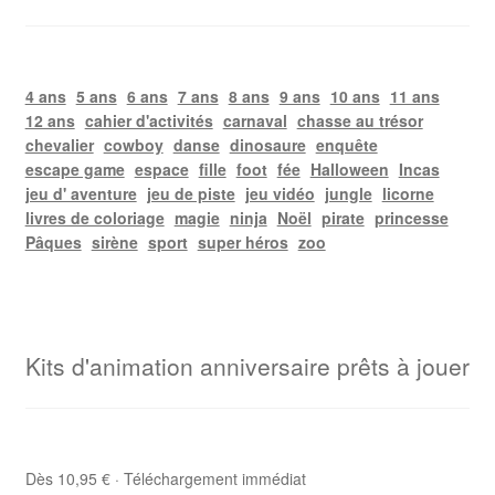
4 ans
5 ans
6 ans
7 ans
8 ans
9 ans
10 ans
11 ans
12 ans
cahier d'activités
carnaval
chasse au trésor
chevalier
cowboy
danse
dinosaure
enquête
escape game
espace
fille
foot
fée
Halloween
Incas
jeu d' aventure
jeu de piste
jeu vidéo
jungle
licorne
livres de coloriage
magie
ninja
Noël
pirate
princesse
Pâques
sirène
sport
super héros
zoo
Kits d'animation anniversaire prêts à jouer
Dès 10,95 € · Téléchargement immédiat