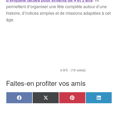
permettent d’organiser une fête complète autour d’une
histoire, d’indices simples et de missions adaptées à cet
âge.
4.9/5 - (16 votes)
Faites-en profiter vos amis
Share
Share
Share
Share
F
X
P
L
on
on
on
on
a
(
i
i
c
T
n
n
e
w
t
k
b
i
e
e