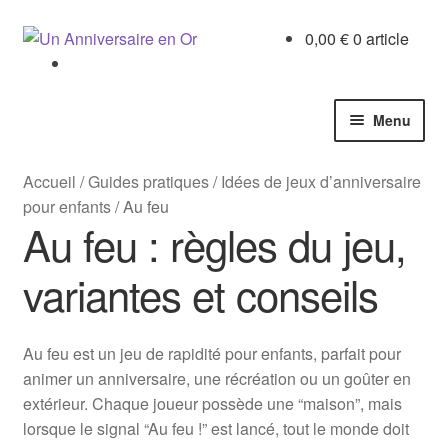
Aller
Aller
0,00
€
0 article
à
au
la
contenu
navigation
Menu
Accueil
Accueil
/
Guides pratiques
/
Idées de jeux d’anniversaire
pour enfants
/
Au feu
Boutique
Au feu : règles du jeu,
Chasses au trésor
variantes et conseils
Enquêtes
Au feu est un jeu de rapidité pour enfants, parfait pour
animer un anniversaire, une récréation ou un goûter en
Escape games
extérieur. Chaque joueur possède une “maison”, mais
lorsque le signal “Au feu !” est lancé, tout le monde doit
Cahiers activités