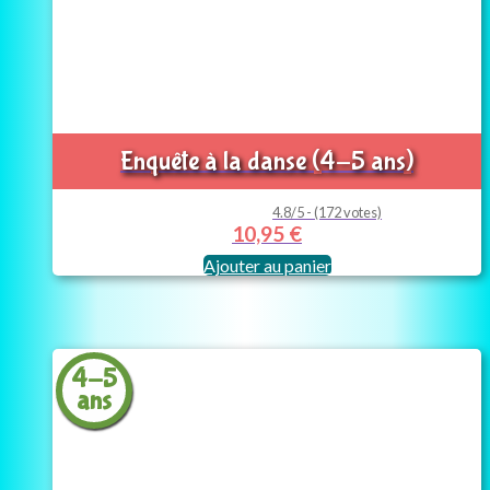
Enquête à la danse (4-5 ans)
4.8/5 - (172 votes)
10,95
€
Ajouter au panier
4-5
ans