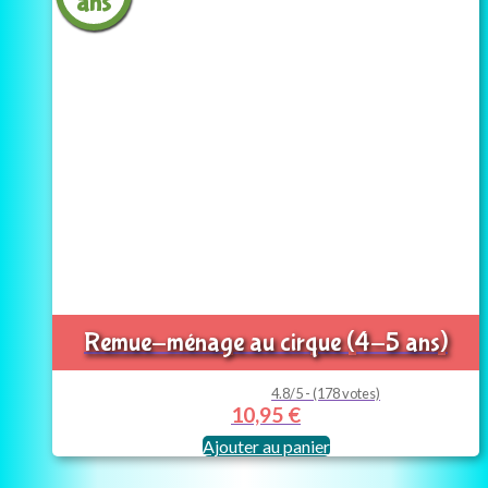
ans
Remue-ménage au cirque (4-5 ans)
4.8/5 - (178 votes)
10,95
€
Ajouter au panier