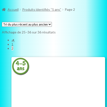
Accueil
Produits identifiés “5 ans”
Page 2
Trié
Affichage de 25–36 sur 36 résultats
du
←
plus
récent
1
au
2
plus
ancien
4-5
ans