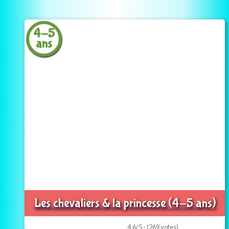
4-5
ans
Les chevaliers & la princesse (4-5 ans)
4.6/5 - (269 votes)