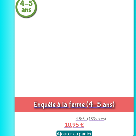
4-5
ans
Enquête à la ferme (4-5 ans)
4.8/5 - (183 votes)
10,95
€
Ajouter au panier