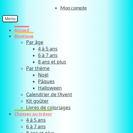
Aller
Aller
Mon compte
à
au
la
contenu
Menu
navigation
Accueil
Boutique
Par âge
4 à 5 ans
6 à 7 ans
8 ans et plus
Par thème
Noël
Pâques
Halloween
Calendrier de l’Avent
Kit goûter
Livres de coloriages
Chasses au trésor
4 à 5 ans
6 à 7 ans