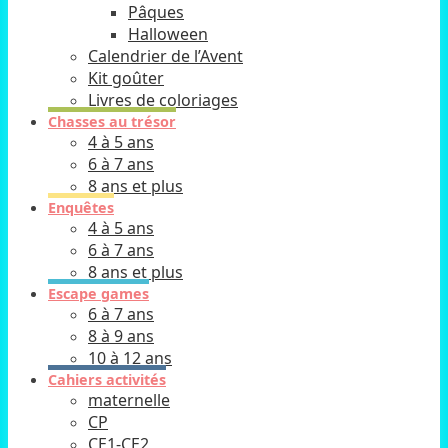
Pâques
Halloween
Calendrier de l’Avent
Kit goûter
Livres de coloriages
Chasses au trésor
4 à 5 ans
6 à 7 ans
8 ans et plus
Enquêtes
4 à 5 ans
6 à 7 ans
8 ans et plus
Escape games
6 à 7 ans
8 à 9 ans
10 à 12 ans
Cahiers activités
maternelle
CP
CE1-CE2