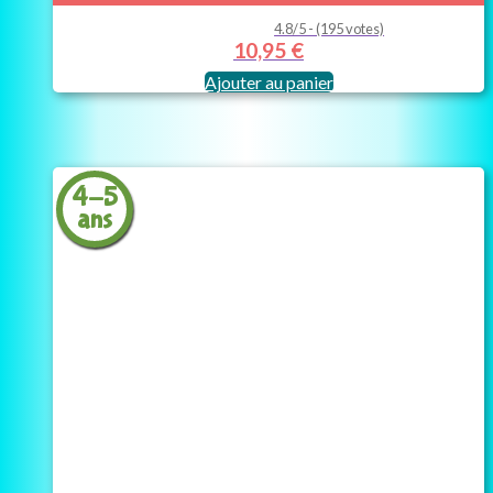
4.8/5 - (195 votes)
10,95
€
Ajouter au panier
4-5
ans