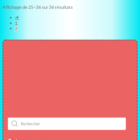
Trié
Affichage de 25–36 sur 36 résultats
du
←
plus
récent
1
au
2
plus
ancien
Recherche
de
produits