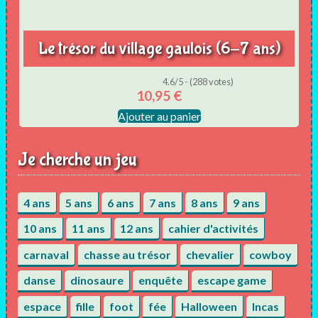
Le trésor du village gaulois (6-7 ans)
4.6/5 - (288 votes)
10,95
€
Ajouter au panier
Je cherche un jeu
4 ans
5 ans
6 ans
7 ans
8 ans
9 ans
10 ans
11 ans
12 ans
cahier d'activités
carnaval
chasse au trésor
chevalier
cowboy
danse
dinosaure
enquête
escape game
espace
fille
foot
fée
Halloween
Incas