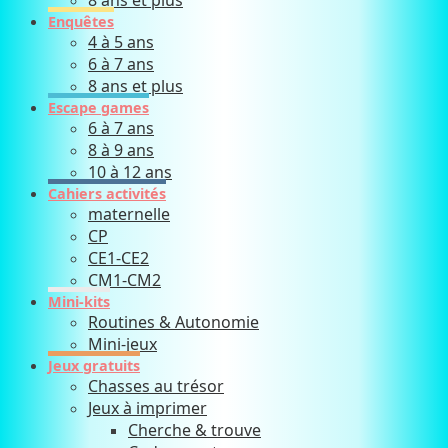
8 ans et plus
Enquêtes
4 à 5 ans
6 à 7 ans
8 ans et plus
Escape games
6 à 7 ans
8 à 9 ans
10 à 12 ans
Cahiers activités
maternelle
CP
CE1-CE2
CM1-CM2
Mini-kits
Routines & Autonomie
Mini-jeux
Jeux gratuits
Chasses au trésor
Jeux à imprimer
Cherche & trouve