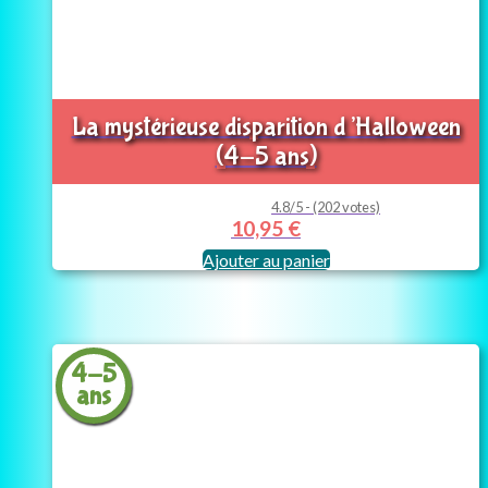
La mystérieuse disparition d’Halloween
(4-5 ans)
4.8/5 - (202 votes)
10,95
€
Ajouter au panier
4-5
ans