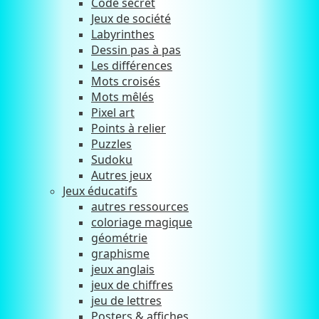
Code secret
Jeux de société
Labyrinthes
Dessin pas à pas
Les différences
Mots croisés
Mots mêlés
Pixel art
Points à relier
Puzzles
Sudoku
Autres jeux
Jeux éducatifs
autres ressources
coloriage magique
géométrie
graphisme
jeux anglais
jeux de chiffres
jeu de lettres
Posters & affiches