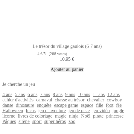
Le trésor du village gaulois (6-7 ans)
4.6/5 - (288 votes)
10,95
€
Ajouter au panier
Je cherche un jeu
4 ans
5 ans
6 ans
7 ans
8 ans
9 ans
10 ans
11 ans
12 ans
cahier d'activités
carnaval
chasse au trésor
chevalier
cowboy
danse
dinosaure
enquête
escape game
espace
fille
foot
fée
Halloween
Incas
jeu d' aventure
jeu de piste
jeu vidéo
jungle
licorne
livres de coloriage
magie
ninja
Noël
pirate
princesse
Pâques
sirène
sport
super héros
zoo