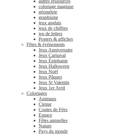
autres ressources
coloriage magique
géométrie
graphisme
jeux anglais
jeux de chiffres
jeu de lettres
Posters & affiches
Fêtes & évènements
Jeux Anniversaire
Jeux Carnaval
Jeux Épiphanie
Jeux Halloween
Jeux Noël
Jeux Pâques
Jeux St Valentin
Jeux 1er Avril
Coloriages
Animaux
Cirque
Contes de Fées
Espace
Fêtes annuelles
Nature
Pays du monde