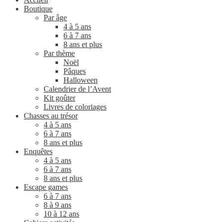
Boutique
Par âge
4 à 5 ans
6 à 7 ans
8 ans et plus
Par thème
Noël
Pâques
Halloween
Calendrier de l’Avent
Kit goûter
Livres de coloriages
Chasses au trésor
4 à 5 ans
6 à 7 ans
8 ans et plus
Enquêtes
4 à 5 ans
6 à 7 ans
8 ans et plus
Escape games
6 à 7 ans
8 à 9 ans
10 à 12 ans