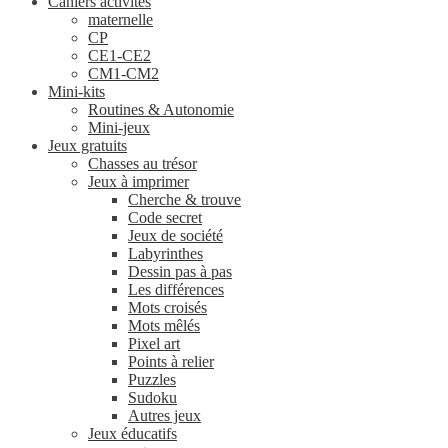
Cahiers activités
maternelle
CP
CE1-CE2
CM1-CM2
Mini-kits
Routines & Autonomie
Mini-jeux
Jeux gratuits
Chasses au trésor
Jeux à imprimer
Cherche & trouve
Code secret
Jeux de société
Labyrinthes
Dessin pas à pas
Les différences
Mots croisés
Mots mêlés
Pixel art
Points à relier
Puzzles
Sudoku
Autres jeux
Jeux éducatifs