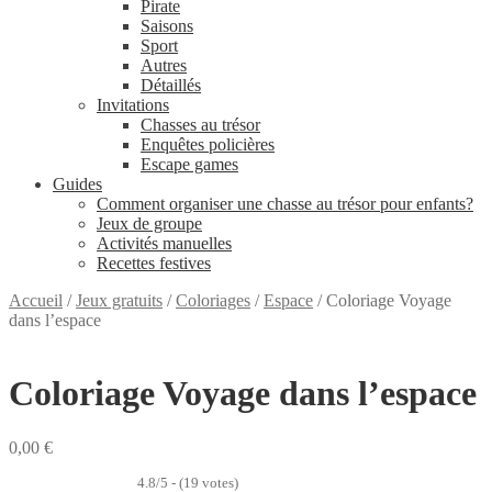
Pirate
Saisons
Sport
Autres
Détaillés
Invitations
Chasses au trésor
Enquêtes policières
Escape games
Guides
Comment organiser une chasse au trésor pour enfants?
Jeux de groupe
Activités manuelles
Recettes festives
Accueil
/
Jeux gratuits
/
Coloriages
/
Espace
/
Coloriage Voyage
dans l’espace
Coloriage Voyage dans l’espace
0,00
€
4.8/5 - (19 votes)