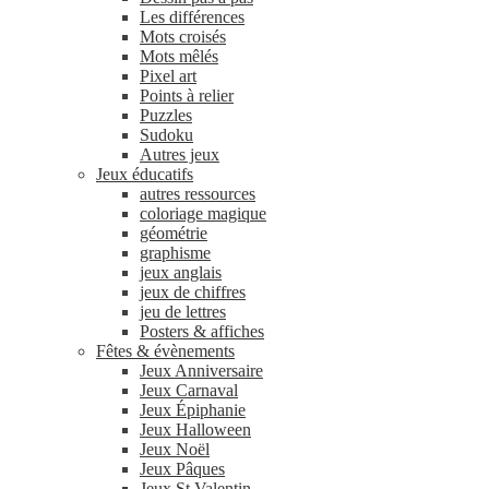
Les différences
Mots croisés
Mots mêlés
Pixel art
Points à relier
Puzzles
Sudoku
Autres jeux
Jeux éducatifs
autres ressources
coloriage magique
géométrie
graphisme
jeux anglais
jeux de chiffres
jeu de lettres
Posters & affiches
Fêtes & évènements
Jeux Anniversaire
Jeux Carnaval
Jeux Épiphanie
Jeux Halloween
Jeux Noël
Jeux Pâques
Jeux St Valentin