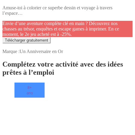
Amuse-toi à colorier ce superbe dessin et voyage à travers
l’espace…
Envie d’une aventure complète clé en main ? Découvrez nos
chasses au trésor, enquêtes et escape games à imprimer. En ce
moment, le 2e jeu acheté est à -25%.
Télécharger gratuitement
Marque :
Un Anniversaire en Or
Complétez votre activité avec des idées
prêtes à l’emploi
8+
ans