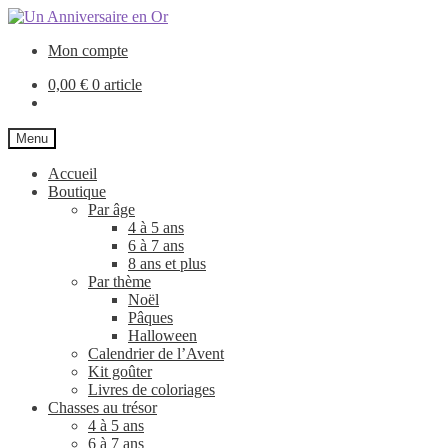
Aller
Aller
GRATUIT
à
au
Mon compte
la
contenu
navigation
0,00
€
0 article
Menu
Accueil
Boutique
Par âge
4 à 5 ans
6 à 7 ans
8 ans et plus
Par thème
Noël
Pâques
Halloween
Calendrier de l’Avent
Kit goûter
Livres de coloriages
Chasses au trésor
4 à 5 ans
6 à 7 ans