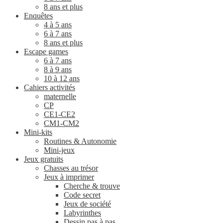
8 ans et plus
Enquêtes
4 à 5 ans
6 à 7 ans
8 ans et plus
Escape games
6 à 7 ans
8 à 9 ans
10 à 12 ans
Cahiers activités
maternelle
CP
CE1-CE2
CM1-CM2
Mini-kits
Routines & Autonomie
Mini-jeux
Jeux gratuits
Chasses au trésor
Jeux à imprimer
Cherche & trouve
Code secret
Jeux de société
Labyrinthes
Dessin pas à pas