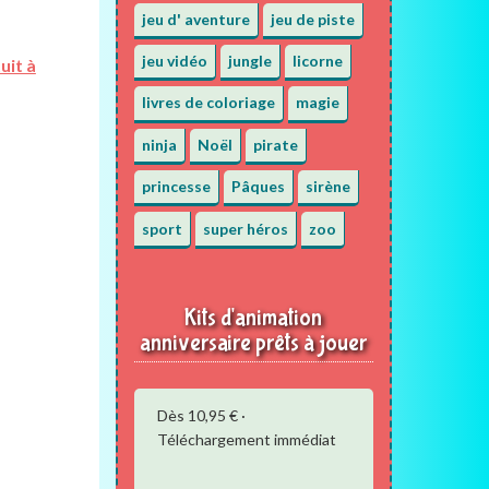
jeu d' aventure
jeu de piste
jeu vidéo
jungle
licorne
uit à
livres de coloriage
magie
ninja
Noël
pirate
princesse
Pâques
sirène
sport
super héros
zoo
Kits d'animation
anniversaire prêts à jouer
Dès 10,95 € ·
Téléchargement immédiat