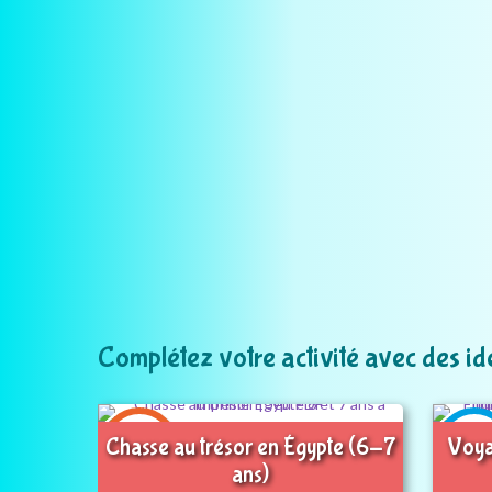
Complétez votre activité avec des id
6-7
8+
Chasse au trésor en Égypte (6-7
Voya
ans
an
ans)