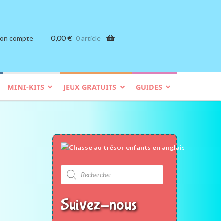
0,00
€
on compte
0 article
MINI-KITS
JEUX GRATUITS
GUIDES
Recherche
de
produits
Suivez-nous