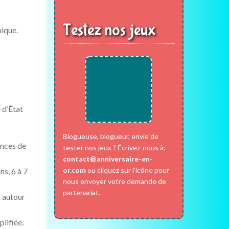
Testez nos jeux
nique.
 d’État
Blogueuse, blogueur, envie de
ences de
tester nos jeux ? Écrivez-nous à:
contact@anniversaire-en-
or.com
ou cliquez sur l'icône pour
ns, 6 à 7
nous envoyer votre demande de
partenariat.
s autour
lifiée.