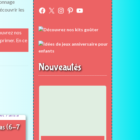
sonnage
Facebook
X
Instagram
Pinterest
YouTube
écouvrir les
ouvrez nos
primer. En ce
Nouveautés
cas (6-7