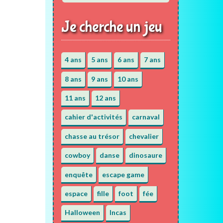
Je cherche un jeu
4 ans
5 ans
6 ans
7 ans
8 ans
9 ans
10 ans
11 ans
12 ans
cahier d'activités
carnaval
chasse au trésor
chevalier
cowboy
danse
dinosaure
enquête
escape game
espace
fille
foot
fée
Halloween
Incas