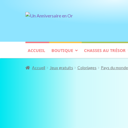
Aller
Aller
à
au
la
contenu
navigation
ACCUEIL
BOUTIQUE
CHASSES AU TRÉSOR
Accueil
Jeux gratuits
Coloriages
Pays du monde
GRATUIT