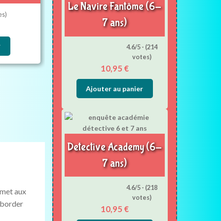
Le Navire Fantôme (6-
es)
7 ans)
r
4.6/5 - (214
votes)
10,95
€
Ajouter au panier
Detective Academy (6-
7 ans)
4.6/5 - (218
ermet aux
votes)
aborder
10,95
€