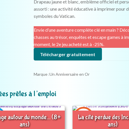
Drapeau jaune et blanc, emblème officiel et per
assorti : une activité éducative à imprimer pour d
symboles du Vatican.
Envie d’une aventure complète clé en main ? Déc
chasses au trésor, enquêtes et escape games à im
moment, le 2e jeu acheté est à -25%.
Télécharger gratuitement
Marque :
Un Anniversaire en Or
ées prêtes à l’emploi
6-7
ge autour du monde… (8+
La cité perdue des In
s
ans
ans)
ans)