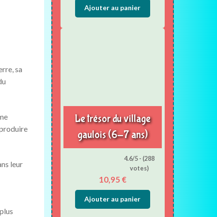
Ajouter au panier
rre, sa
du
ème
Le trésor du village
eproduire
gaulois (6-7 ans)
4.6/5 - (288
ns leur
votes)
10,95
€
Ajouter au panier
 plus