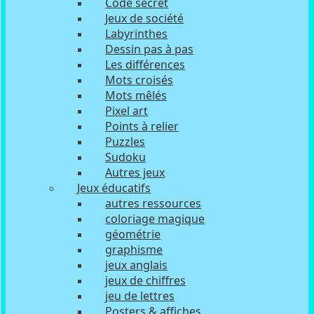
Code secret
Jeux de société
Labyrinthes
Dessin pas à pas
Les différences
Mots croisés
Mots mêlés
Pixel art
Points à relier
Puzzles
Sudoku
Autres jeux
Jeux éducatifs
autres ressources
coloriage magique
géométrie
graphisme
jeux anglais
jeux de chiffres
jeu de lettres
Posters & affiches