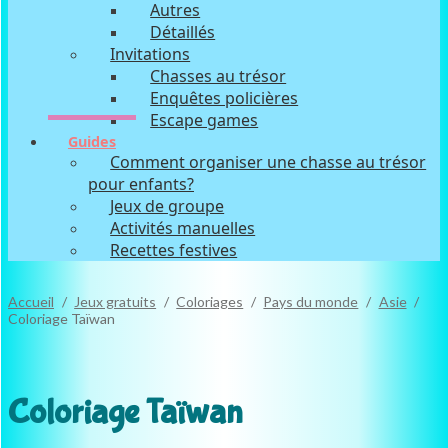
Autres
Détaillés
Invitations
Chasses au trésor
Enquêtes policières
Escape games
Guides
Comment organiser une chasse au trésor
pour enfants?
Jeux de groupe
Activités manuelles
Recettes festives
Accueil
/
Jeux gratuits
/
Coloriages
/
Pays du monde
/
Asie
/
Coloriage Taïwan
GRATUIT
Coloriage Taïwan