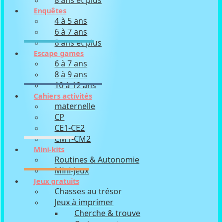
8 ans et plus
Enquêtes
4 à 5 ans
6 à 7 ans
8 ans et plus
Escape games
6 à 7 ans
8 à 9 ans
10 à 12 ans
Cahiers activités
maternelle
CP
CE1-CE2
CM1-CM2
Mini-kits
Routines & Autonomie
Mini-jeux
Jeux gratuits
Chasses au trésor
Jeux à imprimer
Cherche & trouve