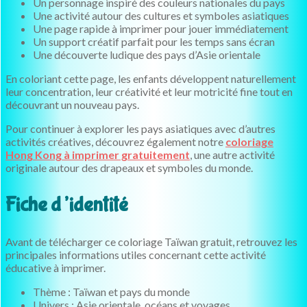
Un personnage inspiré des couleurs nationales du pays
Une activité autour des cultures et symboles asiatiques
Une page rapide à imprimer pour jouer immédiatement
Un support créatif parfait pour les temps sans écran
Une découverte ludique des pays d’Asie orientale
En coloriant cette page, les enfants développent naturellement
leur concentration, leur créativité et leur motricité fine tout en
découvrant un nouveau pays.
Pour continuer à explorer les pays asiatiques avec d’autres
activités créatives, découvrez également notre
coloriage
Hong Kong à imprimer gratuitement
, une autre activité
originale autour des drapeaux et symboles du monde.
Fiche d’identité
Avant de télécharger ce coloriage Taïwan gratuit, retrouvez les
principales informations utiles concernant cette activité
éducative à imprimer.
Thème : Taïwan et pays du monde
Univers : Asie orientale, océans et voyages