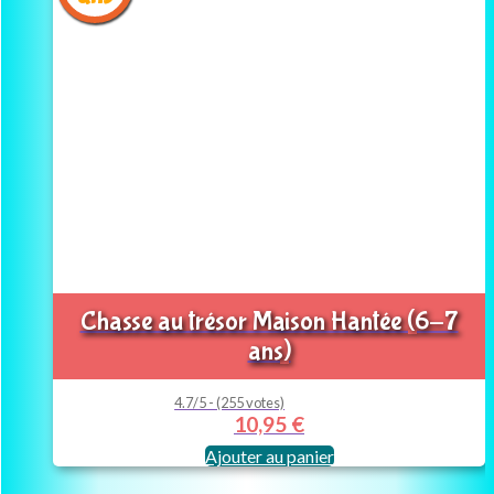
Chasse au trésor Maison Hantée (6-7
ans)
4.7/5 - (255 votes)
10,95
€
Ajouter au panier