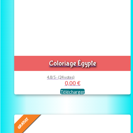
Coloriage Égypte
4.8/5 - (24 votes)
0,00
€
Télécharger
GRATUIT