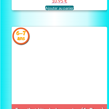
10,95
€
Ajouter au panier
6-7
ans