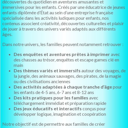
découvertes du quotidien en aventures amusantes et
immersives pour les enfants. Créés par une éducatrice de jeunes
enfants diplômée d’État au sein d’une entreprise française
spécialisée dans les activités ludiques pour enfants, nos
contenus associent créativité, découvertes culturelles et plaisir
de jouer à travers des univers variés adaptés aux différents
âges.
Dans notre univers, les familles peuvent notamment retrouver :
Des enquêtes et aventures prêtes à imprimer
avec
des chasses au trésor, enquêtes et escape games clé en
main
Des thèmes variés et immersifs
autour des voyages, de
la jungle, des animaux sauvages, des pirates, de la magie
ou des civilisations anciennes
Des activités adaptées à chaque tranche d’âge
pour
les enfants de 4-5 ans, 6-7 ans et 8-12 ans
Des kits pratiques pour les familles
avec
téléchargement immédiat et préparation rapide
Des jeux éducatifs et interactifs
conçus pour
développer logique, imagination et coopération
Notre objectif est de permettre aux familles de créer