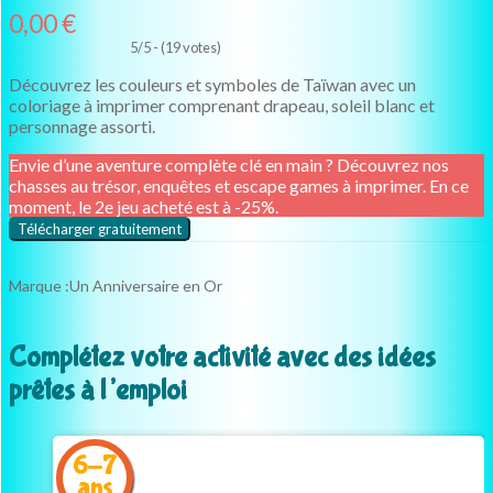
0,00
€
5/5 - (19 votes)
Découvrez les couleurs et symboles de Taïwan avec un
coloriage à imprimer comprenant drapeau, soleil blanc et
personnage assorti.
Envie d’une aventure complète clé en main ? Découvrez nos
chasses au trésor, enquêtes et escape games à imprimer. En ce
moment, le 2e jeu acheté est à -25%.
Télécharger gratuitement
Marque :
Un Anniversaire en Or
Complétez votre activité avec des idées
prêtes à l’emploi
6-7
ans