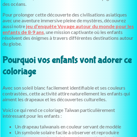
des océans.
Pour prolonger cette découverte des civilisations asiatiques
avec une aventure immersive pleine de mystères, découvrez
aussi notre
jeu d’enquête Voyage autour du monde pour les
enfants de 8-9 ans
, une mission captivante où les enfants
résolvent des énigmes à travers différentes destinations autour
du globe.
Pourquoi vos enfants vont adorer ce
coloriage
Avec son soleil blanc facilement identifiable et ses couleurs
contrastées, cette activité attire naturellement les enfants qui
aiment les drapeaux et les découvertes culturelles.
Voici ce qui rend ce coloriage Taïwan particulièrement
intéressant pour les enfants :
Un drapeau taïwanais en couleur servant de modèle
Un symbole solaire facile à observer et reproduire