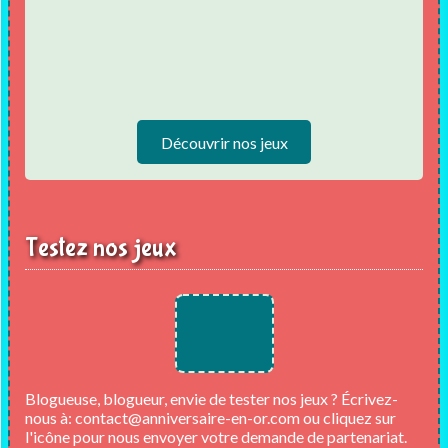
Découvrir nos jeux
Testez nos jeux
Blogueuse, blogueur, envie de tester nos jeux ? Écrivez-
nous à:
contact@anniversaire-en-or.com
ou cliquez sur
l'icône pour nous envoyer votre demande de partenariat.