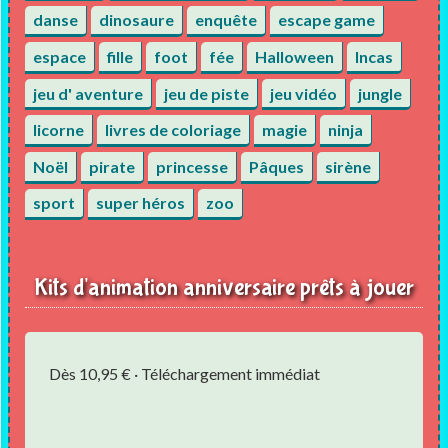
danse
dinosaure
enquête
escape game
espace
fille
foot
fée
Halloween
Incas
jeu d' aventure
jeu de piste
jeu vidéo
jungle
licorne
livres de coloriage
magie
ninja
Noël
pirate
princesse
Pâques
sirène
sport
super héros
zoo
Kits d'animation anniversaire prêts à jouer
Dès 10,95 € · Téléchargement immédiat