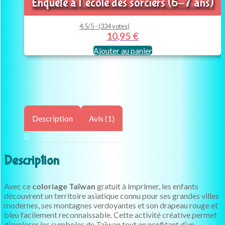
Enquête à l’école des sorciers (6-7 ans)
4.5/5 - (334 votes)
10,95
€
Ajouter au panier
Description
Avis (1)
Description
Avec ce
coloriage Taïwan
gratuit à imprimer, les enfants
découvrent un territoire asiatique connu pour ses grandes villes
modernes, ses montagnes verdoyantes et son drapeau rouge et
bleu facilement reconnaissable. Cette activité créative permet
d’explorer les symboles de Taïwan tout en profitant d’un