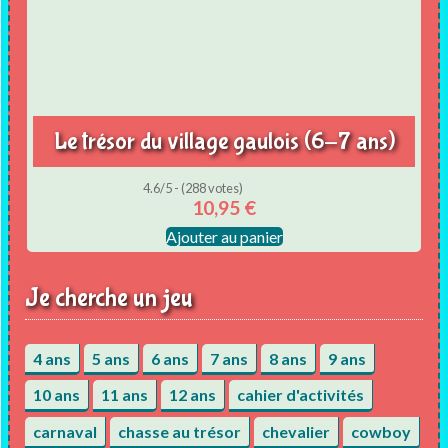
Le trésor du village gaulois (6-7 ans)
4.6/5 - (288 votes)
10,95
€
Ajouter au panier
Je cherche un jeu
4 ans
5 ans
6 ans
7 ans
8 ans
9 ans
10 ans
11 ans
12 ans
cahier d'activités
carnaval
chasse au trésor
chevalier
cowboy