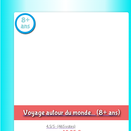
8+
ans
Voyage autour du monde… (8+ ans)
4.5/5 - (465 votes)